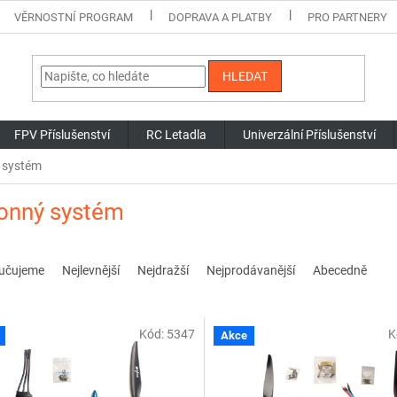
VĚRNOSTNÍ PROGRAM
DOPRAVA A PLATBY
PRO PARTNERY
HLEDAT
FPV Příslušenství
RC Letadla
Univerzální Příslušenství
 systém
onný systém
učujeme
Nejlevnější
Nejdražší
Nejprodávanější
Abecedně
Kód:
5347
K
Akce