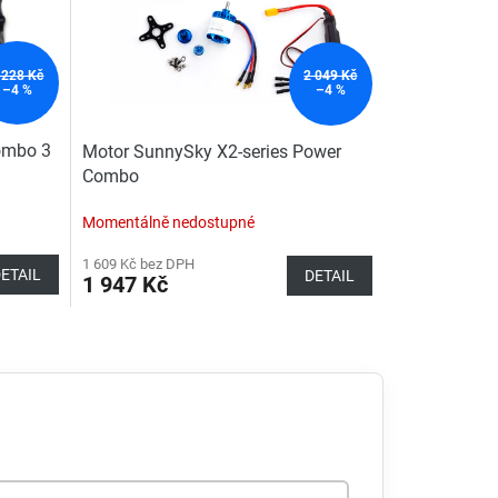
 228 Kč
2 049 Kč
–4 %
–4 %
ombo 3
Motor SunnySky X2-series Power
Combo
Momentálně nedostupné
1 609 Kč bez DPH
ETAIL
DETAIL
1 947 Kč