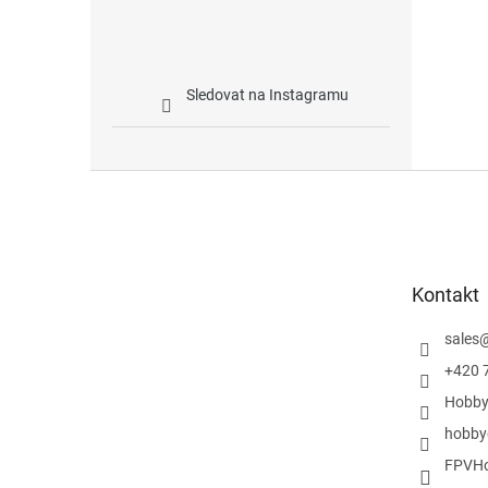
Sledovat na Instagramu
Z
á
p
a
t
Kontakt
í
sales
+420 
Hobby
hobby
FPVHo