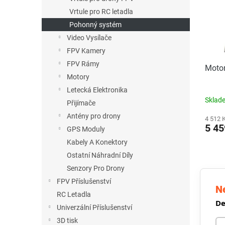
i
o
n
s
Vrtule pro RC letadla
d
e
p
u
Pohonný systém
l
r
k
Video Vysílače
o
t
FPV Kamery
d
ů
FPV Rámy
u
Motor
Motory
k
t
Letecká Elektronika
Sklad
ů
Přijímače
Antény pro drony
4 512 
5 45
GPS Moduly
Kabely A Konektory
Ostatní Náhradní Díly
Senzory Pro Drony
FPV Příslušenství
Ne
RC Letadla
De
Univerzální Příslušenství
3D tisk