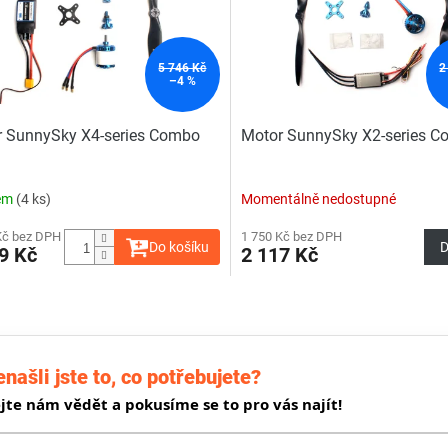
5 746 Kč
2
–4 %
 SunnySky X4-series Combo
Motor SunnySky X2-series C
em
(4 ks)
Momentálně nedostupné
Kč bez DPH
1 750 Kč bez DPH
Do košíku
D
9 Kč
2 117 Kč
O
v
l
á
našli jste to, co potřebujete?
d
a
jte nám vědět a pokusíme se to pro vás najít!
c
í