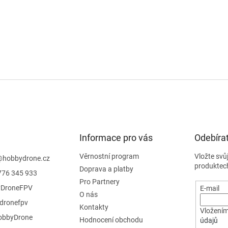
Informace pro vás
Odebírat
Věrnostní program
Vložte svů
@
hobbydrone.cz
produktec
Doprava a platby
776 345 933
Pro Partnery
DroneFPV
E-mail
O nás
dronefpv
Kontakty
Vložením
bbyDrone
Hodnocení obchodu
údajů