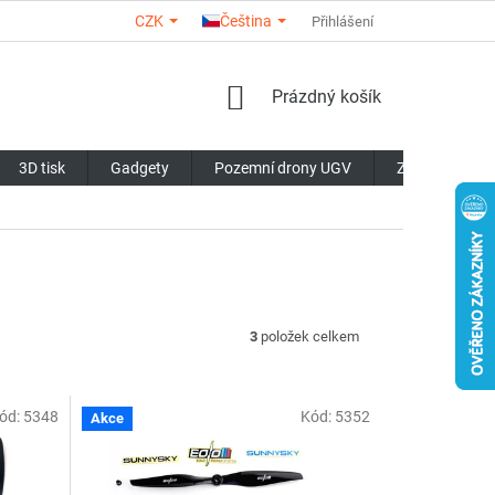
CZK
Čeština
O NÁS
KONTAKTY
HODNOCENÍ OBCHODU
Přihlášení
OBCHODN
NÁKUPNÍ
Prázdný košík
KOŠÍK
3D tisk
Gadgety
Pozemní drony UGV
Značky
3
položek celkem
ód:
5348
Kód:
5352
Akce