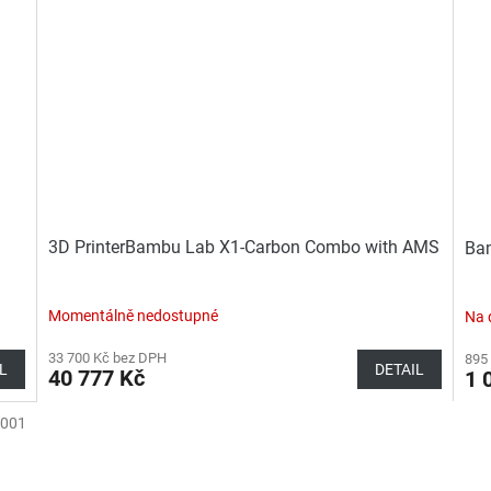
3D PrinterBambu Lab X1-Carbon Combo with AMS
Bam
Momentálně nedostupné
Na 
33 700 Kč bez DPH
895
L
DETAIL
40 777 Kč
1 
001