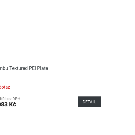
bu Textured PEI Plate
dotaz
 Kč bez DPH
DETAIL
083 Kč