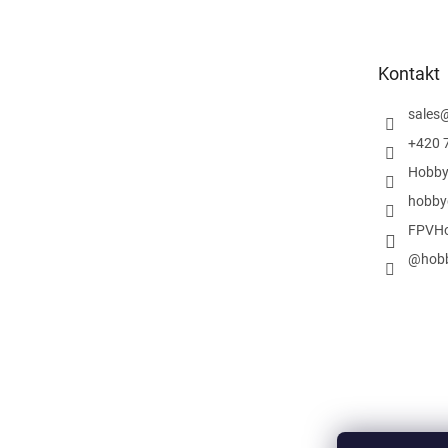
p
a
t
Kontakt
í
sales
+420 
Hobby
hobby
FPVHo
@hobb