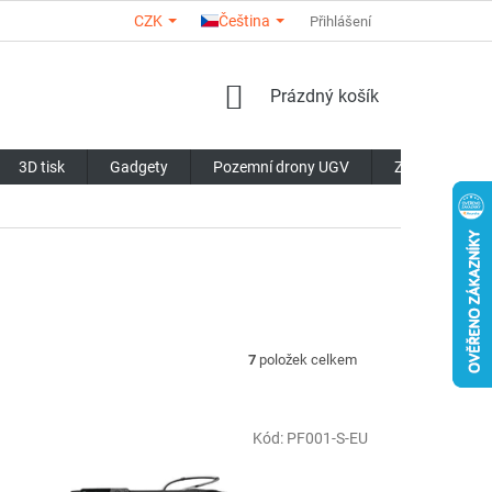
CZK
Čeština
O NÁS
KONTAKTY
HODNOCENÍ OBCHODU
Přihlášení
OBCHODN
NÁKUPNÍ
Prázdný košík
KOŠÍK
3D tisk
Gadgety
Pozemní drony UGV
Značky
7
položek celkem
Kód:
PF001-S-EU