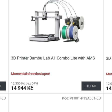
3D Printer Bambu Lab A1 Combo Lite with AMS
3D 
Momentálně nedostupné
Mom
12 350 Kč bez DPH
12 
L
DETAIL
14 944 Kč
14
P-EU
Kód:
PF001-P1SA001-EU