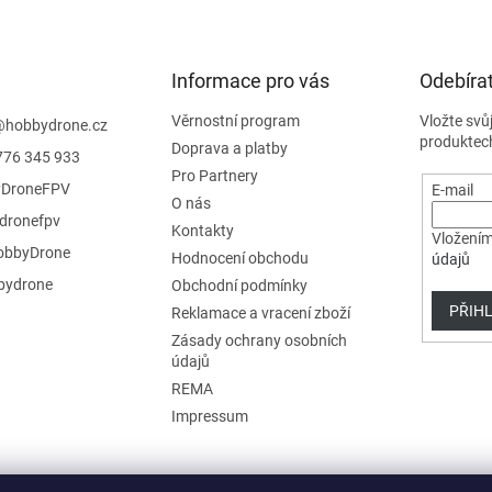
d
a
c
í
Informace pro vás
Odebírat
p
r
Věrnostní program
Vložte svů
@
hobbydrone.cz
v
produktec
Doprava a platby
776 345 933
k
Pro Partnery
y
DroneFPV
E-mail
v
O nás
dronefpv
ý
Kontakty
Vložením
p
bbyDrone
Hodnocení obchodu
údajů
i
s
ydrone
Obchodní podmínky
u
PŘIHL
Reklamace a vracení zboží
Zásady ochrany osobních
údajů
REMA
Impressum