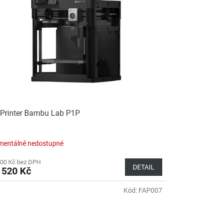
Printer Bambu Lab P1P
entálně nedostupné
000 Kč bez DPH
DETAIL
 520 Kč
Kód:
FAP007