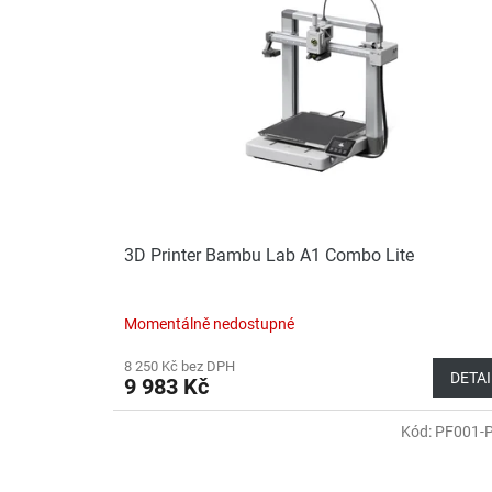
je
i
r
4,0
s
o
z
5
p
d
hvězdiček.
r
u
o
k
d
t
u
ů
k
t
ů
3D Printer Bambu Lab A1 Combo Lite
Momentálně nedostupné
8 250 Kč bez DPH
DETAI
9 983 Kč
Kód:
PF001-