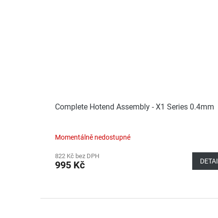
Complete Hotend Assembly - X1 Series 0.4mm
Momentálně nedostupné
822 Kč bez DPH
DETA
995 Kč
Z
á