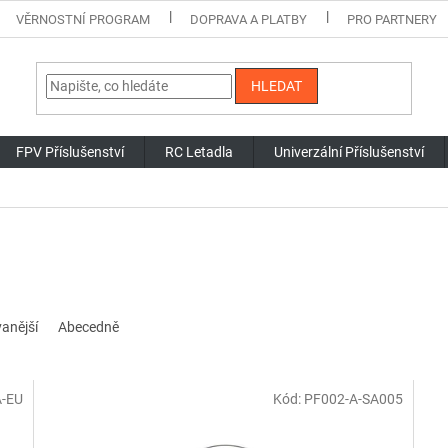
VĚRNOSTNÍ PROGRAM
DOPRAVA A PLATBY
PRO PARTNERY
HLEDAT
FPV Příslušenství
RC Letadla
Univerzální Příslušenství
anější
Abecedně
A-EU
Kód:
PF002-A-SA005