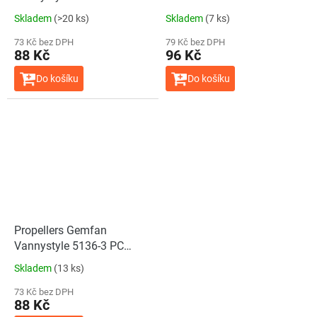
Durable - Midnight Black -
Gray - (2CCW+2CW)
Skladem
(>20 ks)
Skladem
(7 ks)
(2CCW+2CW)
73 Kč bez DPH
79 Kč bez DPH
88 Kč
96 Kč
Do košíku
Do košíku
Propellers Gemfan
Vannystyle 5136-3 PC
Durable - Translucent
Skladem
(13 ks)
Green - (2CCW+2CW)
73 Kč bez DPH
88 Kč