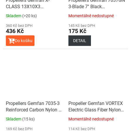
Propellers Gemfan X-
Propellers Gemfan 7037GN
CLASS 13X10X3
3-Blade 7'' Black
Composite Material - Black
(2CCW+2CW)
Skladem
(>20 ks)
Momentálně nedostupné
- (1CCW+1CW)
360 Kč bez DPH
145 Kč bez DPH
436 Kč
175 Kč
Do košíku
DETAIL
Propellers Gemfan 7035-3
Propeller Gemfan VORTEX
Reinforced Carbon Nylon -
Electric Glass Fiber Nylon
Black - (2CCW+2CW)
9x9 (2CCW)
Skladem
(15 ks)
Momentálně nedostupné
169 Kč bez DPH
114 Kč bez DPH