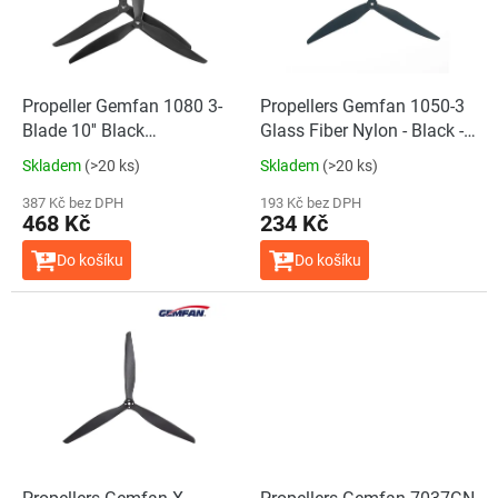
s
u
p
k
r
t
o
ů
d
Propeller Gemfan 1080 3-
Propellers Gemfan 1050-3
u
Blade 10'' Black
Glass Fiber Nylon - Black -
k
(2CW+2CCW)
(1CCW+1CW)
Skladem
(>20 ks)
Skladem
(>20 ks)
t
ů
387 Kč bez DPH
193 Kč bez DPH
468 Kč
234 Kč
Do košíku
Do košíku