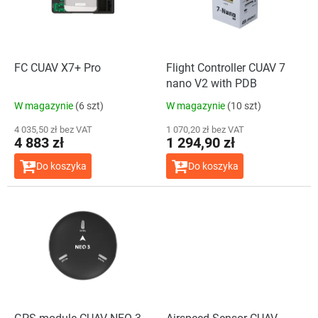
a
p
p
r
r
o
o
d
d
FC CUAV X7+ Pro
Flight Controller CUAV 7
u
u
nano V2 with PDB
k
k
t
W magazynie
(6 szt)
W magazynie
(10 szt)
t
ó
ó
4 035,50 zł bez VAT
1 070,20 zł bez VAT
w
4 883 zł
1 294,90 zł
w
Do koszyka
Do koszyka