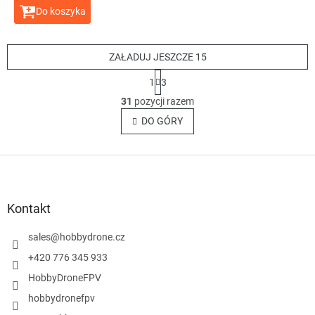
Do koszyka
ZAŁADUJ JESZCZE 15
P
1
3
a
K
g
31
pozycji razem
o
i
n
DO GÓRY
n
t
a
c
r
j
S
o
a
l
t
k
o
i
p
Kontakt
l
k
i
a
sales
@
hobbydrone.cz
s
t
+420 776 345 933
y
HobbyDroneFPV
hobbydronefpv