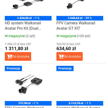
a
p
p
r
r
o
o
d
1 334,80 zł
–1 %
1 048,60 zł
–39 %
d
HD system Walksnail
FPV Camera Walksnail
u
u
Avatar Pro Kit (Dual
Avatar GT KIT
k
k
antennas)+ GM3
t
W magazynie
(2 szt)
W magazynie
(>20 szt)
t
ó
ó
1 084,10 zł bez VAT
524,50 zł bez VAT
w
1 311,80 zł
634,60 zł
w
Do koszyka
Do koszyka
Średnia
Promocja
Promocja
ocena
produktu
wynosi
4,0
na
5
gwiazdek.
777,90 zł
–1 %
2 112,70 zł
–1 %