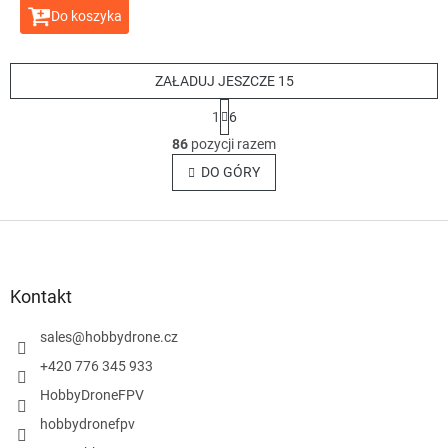
Do koszyka
ZAŁADUJ JESZCZE 15
P
1
6
a
K
g
86
pozycji razem
o
i
n
DO GÓRY
n
t
a
c
r
j
S
o
a
l
t
k
o
i
p
Kontakt
l
k
i
a
sales
@
hobbydrone.cz
s
t
+420 776 345 933
y
HobbyDroneFPV
hobbydronefpv