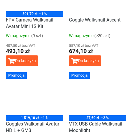
501,70 zł
–1 %
FPV Camera Walksnail
Goggle Walksnail Ascent
Avatar Mini 1S Kit
W magazynie
(9 szt)
W magazynie
(>20 szt)
407,50 zł bez VAT
557,10 zł bez VAT
493,10 zł
674,10 zł
Do koszyka
Do koszyka
Promocja
Promocja
1 519,10 zł
–1 %
27,60 zł
–2 %
Goggles Walksnail Avatar
VTX USB Cable Walksnail
HD L + GM3
Moonlight