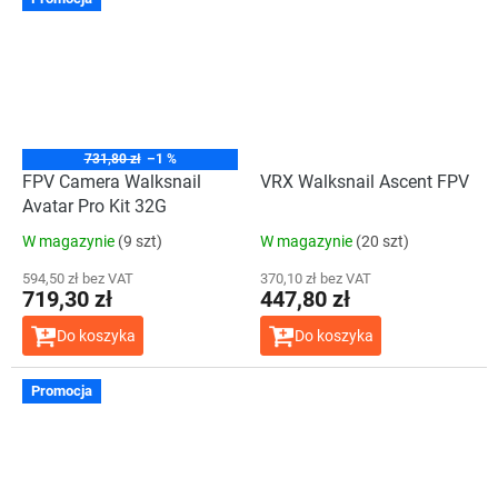
731,80 zł
–1 %
FPV Camera Walksnail
VRX Walksnail Ascent FPV
Avatar Pro Kit 32G
W magazynie
(9 szt)
W magazynie
(20 szt)
594,50 zł bez VAT
370,10 zł bez VAT
719,30 zł
447,80 zł
Do koszyka
Do koszyka
Promocja