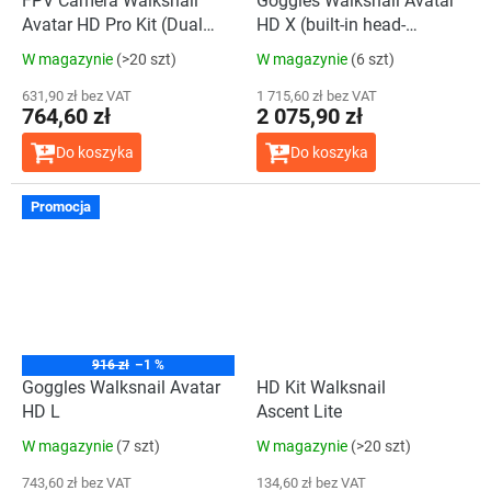
FPV Camera Walksnail
Goggles Walksnail Avatar
Avatar HD Pro Kit (Dual
HD X (built-in head-
antennas)
tracking)
W magazynie
(>20 szt)
W magazynie
(6 szt)
631,90 zł bez VAT
1 715,60 zł bez VAT
764,60 zł
2 075,90 zł
Do koszyka
Do koszyka
Średnia
Promocja
ocena
produktu
wynosi
4,0
na
5
gwiazdek.
916 zł
–1 %
Goggles Walksnail Avatar
HD Kit Walksnail
HD L
Ascent Lite
W magazynie
(7 szt)
W magazynie
(>20 szt)
743,60 zł bez VAT
134,60 zł bez VAT