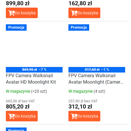
899,80 zł
162,80 zł
Do koszyka
Do koszyka
Promocja
Promocja
869,90 zł
–7 %
317,60 zł
–1 %
FPV Camera Walksnail
FPV Camera Walksnail
Avatar HD Moonlight Kit
Avatar Moonlight (Camera
only)
W magazynie
(>20 szt)
W magazynie
(4 szt)
665,50 zł bez VAT
257,90 zł bez VAT
805,20 zł
312,10 zł
Do koszyka
Do koszyka
Promocja