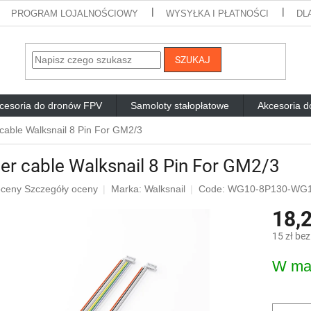
PROGRAM LOJALNOŚCIOWY
WYSYŁKA I PŁATNOŚCI
DL
SZUKAJ
cesoria do dronów FPV
Samoloty stałopłatowe
Akcesoria d
cable Walksnail 8 Pin For GM2/3
r cable Walksnail 8 Pin For GM2/3
ia
oceny
Szczegóły oceny
Marka:
Walksnail
Code: WG10-8P130-WG1
18,2
ktu
i
15 zł be
Cena
W ma
jednostk
dek.