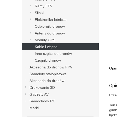
Ramy FPV
Silniki
Elektronika lotnicza
Odbiorniki dronów
Anteny do dronów
Moduły GPS
Kable i złącza
Inne części do dronów
Czujniki dronów
Akcesoria do dronów FPV
Opis
Samoloty stałopłatowe
Akcesoria do dronów
Opi
Drukowanie 3D
Gadżety AV
Prze
Samochody RC
Ten 
Marki
gimb
łącz