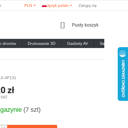
PLN
Język polski
A PARTNERÓW
O NAS
KONTAKTY
Zaloguj się
OPINIE O SKLEPIE
KOSZYK
Pusty koszyk
o dronów
Drukowanie 3D
Gadżety AV
Samochody RC
0-4P131
0 zł
z VAT
gazynie
(7 szt)
owa: