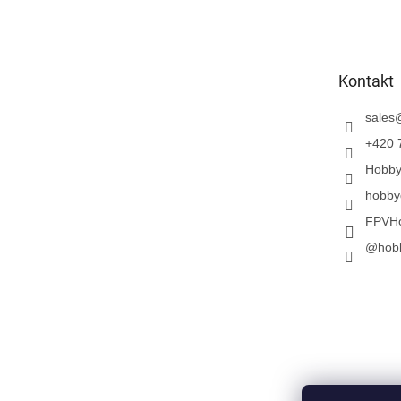
t
o
p
k
Kontakt
a
sales
+420 
Hobb
hobby
FPVH
@hob