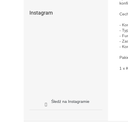
konf
Instagram
Cech
- Ko
- Typ
- Fu
- Za
- Ko
Pakie
1 x 
Śledź na Instagramie
S