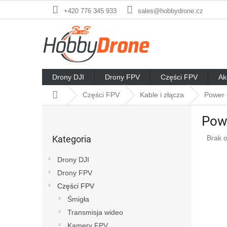
Przejść
+420 776 345 933
sales@hobbydrone.cz
do
treści
Drony DJI
Drony FPV
Części FPV
Ak
Home
Części FPV
Kable i złącza
Power 
P
Powe
a
Pominąć
s
Średn
Kategoria
Brak 
kategorie
e
ocena
k
produ
Drony DJI
b
wynos
Drony FPV
o
0,0
na
Części FPV
c
5
z
Śmigła
gwiaz
n
Transmisja wideo
y
Kamery FPV