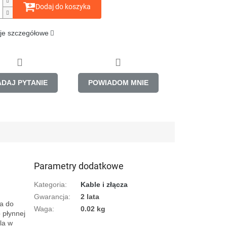
Dodaj do koszyka
je szczegółowe
ADAJ PYTANIE
POWIADOM MNIE
Parametry dodatkowe
Kategoria
:
Kable i złącza
Gwarancja
:
2 lata
a do 
Waga
:
0.02 kg
płynnej 
a w 