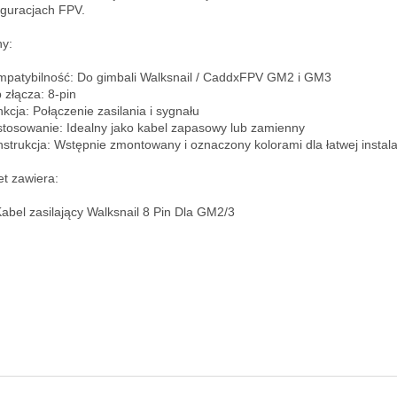
iguracjach FPV.

y:

mpatybilność: Do gimbali Walksnail / CaddxFPV GM2 i GM3

 złącza: 8-pin

nkcja: Połączenie zasilania i sygnału

stosowanie: Idealny jako kabel zapasowy lub zamienny

nstrukcja: Wstępnie zmontowany i oznaczony kolorami dla łatwej instalac
t zawiera:

Kabel zasilający Walksnail 8 Pin Dla GM2/3
