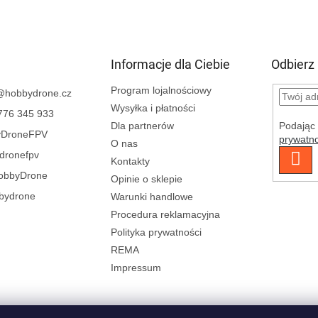
Informacje dla Ciebie
Odbierz
Program lojalnościowy
@
hobbydrone.cz
Wysyłka i płatności
776 345 933
Podając 
Dla partnerów
yDroneFPV
prywatno
O nas
dronefpv
ZA
Kontakty
SIĘ
obbyDrone
Opinie o sklepie
bydrone
Warunki handlowe
Procedura reklamacyjna
Polityka prywatności
REMA
Impressum