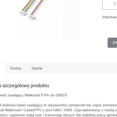
Informac
Z
Ocena
Opinie
s szczegółowy produktu
wód zasilający Walksnail 8 Pin do GM2/3

8-stykowy kabel zasilający to niezawodny zamiennik lub część zamienn
ali Walksnail / CaddxFPV z serii GM2 i GM3. Zaprojektowany z myślą o 
ności, zapewnia stałą moc i transmisję danych dla stabilnej pracy gimbal