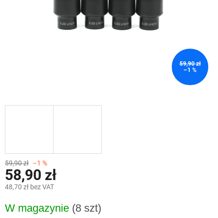
59,90 zł
–1 %
59,90 zł
–1 %
58,90 zł
48,70 zł bez VAT
Cena
W magazynie
(8 szt)
jednostkowa: