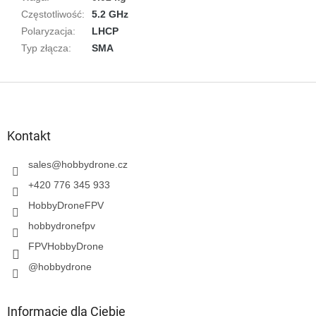
Częstotliwość
:
5.2 GHz
Polaryzacja
:
LHCP
Typ złącza
:
SMA
S
t
o
p
Kontakt
k
a
sales
@
hobbydrone.cz
+420 776 345 933
HobbyDroneFPV
hobbydronefpv
FPVHobbyDrone
@hobbydrone
Informacje dla Ciebie