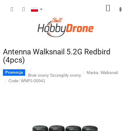
Przejść
KOSZY
do
treści
Antenna Walksnail 5.2G Redbird
(4pcs)
Marka:
Walksnail
Promocja
Średnia
Brak oceny
Szczegóły oceny
ocena
Code: WNPJ-00041
produktu
wynosi
0,0
na
5
gwiazdek.