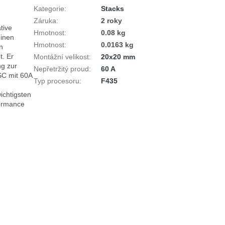
Kategorie
:
Stacks
Záruka
:
2 roky
ive 
Hmotnost
:
0.08 kg
inen 
Hmotnost
:
0.0163 kg
 
. Er 
Montážní velikost
:
20x20 mm
g zur 
Nepřetržitý proud
:
60 A
C mit 60A 
Typ procesoru
:
F435
chtigsten 
ormance 