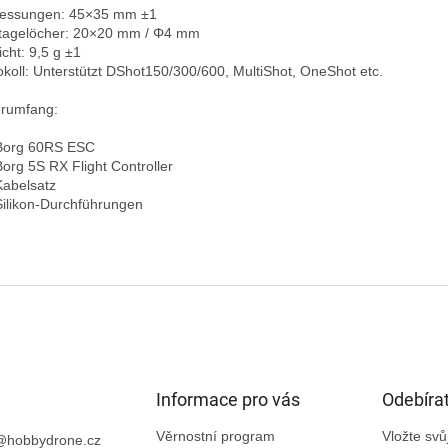
ssungen: 45×35 mm ±1  

agelöcher: 20×20 mm / Φ4 mm  

ht: 9,5 g ±1  

okoll: Unterstützt DShot150/300/600, MultiShot, OneShot etc.

erumfang:

Borg 60RS ESC  

Borg 5S RX Flight Controller  

abelsatz  

Silikon-Durchführungen

Informace pro vás
Odebírat
Věrnostní program
Vložte sv
@
hobbydrone.cz