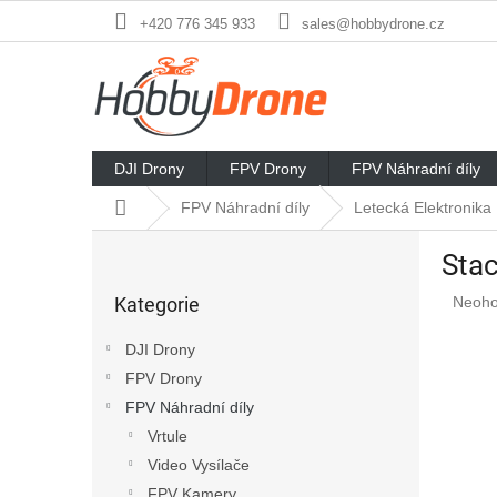
Přejít
+420 776 345 933
sales@hobbydrone.cz
na
obsah
DJI Drony
FPV Drony
FPV Náhradní díly
Domů
FPV Náhradní díly
Letecká Elektronika
P
Stac
o
Přeskočit
s
Průmě
Kategorie
Neoh
kategorie
t
hodno
r
produ
DJI Drony
a
je
FPV Drony
n
0,0
z
FPV Náhradní díly
n
5
í
Vrtule
hvězd
p
Video Vysílače
a
FPV Kamery