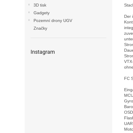
Stac
3D tisk
Gadgety
Der 
Pozemní drony UGV
Kont
inte
Značky
zuve
unte
Stro
Daue
Instagram
Stro
VTX-
ohne
FC S
Eing
MCU
Gyro
Baro
OSD 
Flas
UART
Moto