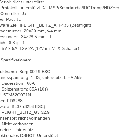
erial: Nicht unterstützt  

Protokoll: unterstützt DJI MSP/Smartaudio/IRCTramp/HDZero  

ontroller: Ja  

er Pad: Ja  

ware Ziel: IFLIGHT_BLITZ_ATF435 (Betaflight)  

agemuster: 20×20 mm, Φ4 mm  

ssungen: 34×28,5 mm ±1  

ht: 6,8 g ±1  

 5V 2,5A, 12V 2A (12V mit VTX-Schalter)

Spezifikationen:

uktname: Borg 60RS ESC  

angsspannung: 4-8S; unterstützt LIHV Akku  

 Dauerstrom: 60A  

 Spitzenstrom: 65A (10s)  

: STM32G071N  

ber: FD6288  

ware: BL32 (32bit ESC)  

: IFLIGHT_BLITZ_G3 32.9  

msensor: Nicht vorhanden  

 Nicht vorhanden  

etrie: Unterstützt  

rektionales DSHOT: Unterstützt  
