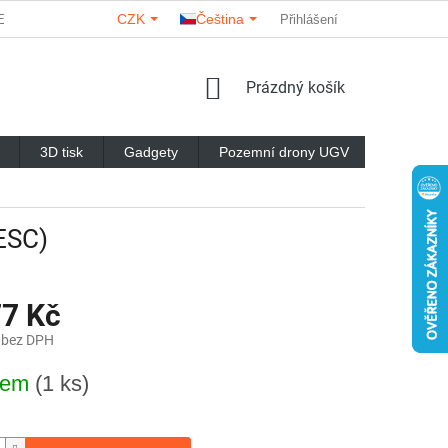
CZK
Čeština
ERY
O NÁS
KONTAKTY
HODNOCENÍ OBCHODU
Přihlášení
NÁKUPNÍ
Prázdný košík
KOŠÍK
3D tisk
Gadgety
Pozemní drony UGV
Značky
 ESC)
77 Kč
 bez DPH
dem
(1 ks)