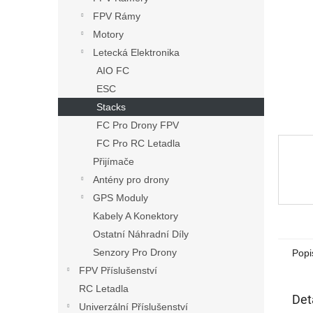
n
FPV Rámy
e
Motory
l
Letecká Elektronika
AIO FC
ESC
Stacks
FC Pro Drony FPV
FC Pro RC Letadla
Přijímače
Antény pro drony
GPS Moduly
Kabely A Konektory
Ostatní Náhradní Díly
Senzory Pro Drony
Popi
FPV Příslušenství
RC Letadla
Det
Univerzální Příslušenství