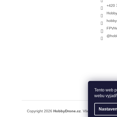
+420 
Hobb
hobby
FPVH
@hob
Tento web p
webu vyjadřu
Nastaven
Copyright 2026
HobbyDrone.cz
. Všechna práva vyh