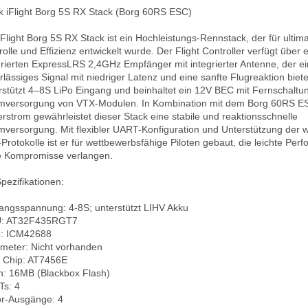
k iFlight Borg 5S RX Stack (Borg 60RS ESC)

iFlight Borg 5S RX Stack ist ein Hochleistungs-Rennstack, der für ultimat
rolle und Effizienz entwickelt wurde. Der Flight Controller verfügt über e
grierten ExpressLRS 2,4GHz Empfänger mit integrierter Antenne, der ein
rlässiges Signal mit niedriger Latenz und eine sanfte Flugreaktion bietet
rstützt 4–8S LiPo Eingang und beinhaltet ein 12V BEC mit Fernschaltun
mversorgung von VTX-Modulen. In Kombination mit dem Borg 60RS ES
rstrom gewährleistet dieser Stack eine stabile und reaktionsschnelle 
mversorgung. Mit flexibler UART-Konfiguration und Unterstützung der wi
Protokolle ist er für wettbewerbsfähige Piloten gebaut, die leichte Perf
 Kompromisse verlangen.

pezifikationen:

angsspannung: 4-8S; unterstützt LIHV Akku  

: AT32F435RGT7  

: ICM42688  

meter: Nicht vorhanden  

Chip: AT7456E  

h: 16MB (Blackbox Flash)  

s: 4  

r-Ausgänge: 4  
