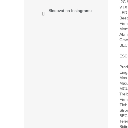
I2C S
VTX 
Sledovat na Instagramu
LED C
Beep
Firm
Mont
Abme
Gewic
BEC:
ESC 
Prod
Eing
Max.
Max.
MCU
Trei
Firm
Ziel
Stro
BEC:
Telem
Bidi