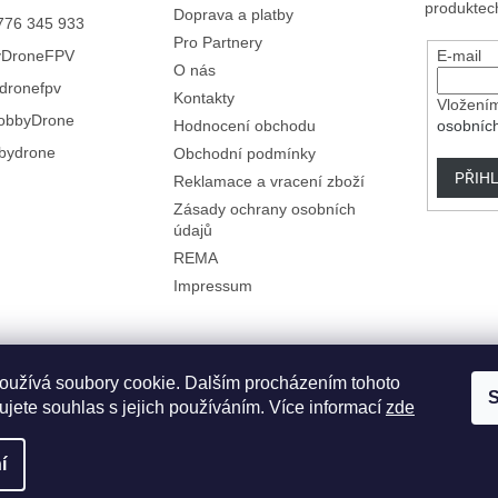
produktec
Doprava a platby
776 345 933
Pro Partnery
yDroneFPV
E-mail
O nás
dronefpv
Kontakty
Vložením
obbyDrone
Hodnocení obchodu
osobníc
bydrone
Obchodní podmínky
PŘIHL
Reklamace a vracení zboží
Zásady ochrany osobních
údajů
REMA
Impressum
oužívá soubory cookie. Dalším procházením tohoto
S
jete souhlas s jejich používáním. Více informací
zde
í
razena.
Upravit nastavení cookies