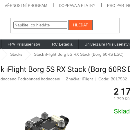
VĚRNOSTNÍ PROGRAM
DOPRAVA A PLATBY
PRO PARTN
HLEDAT
FPV Příslušenství
RC Letadla
Univerzální Příslušenství
Stacks
Stack iFlight Borg 5S RX Stack (Borg 60RS ESC)
k iFlight Borg 5S RX Stack (Borg 60RS
rné
odnoceno
Podrobnosti hodnocení
Značka:
iFlight
Code: B017532
cení
2 1
ktu
1 799 Kč
Měrná
Skla
cena:
iček.