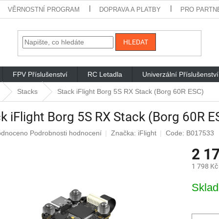
VĚRNOSTNÍ PROGRAM
DOPRAVA A PLATBY
PRO PARTN
HLEDAT
FPV Příslušenství
RC Letadla
Univerzální Příslušenství
Stacks
Stack iFlight Borg 5S RX Stack (Borg 60R ESC)
k iFlight Borg 5S RX Stack (Borg 60R E
rné
odnoceno
Podrobnosti hodnocení
Značka:
iFlight
Code: B017533
cení
2 1
ktu
1 798 Kč
Měrná
Skla
cena:
iček.