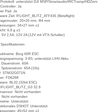
Protokoll: unterstützt DJI MSP/Smartaudio/IRCTramp/HDZero  

ontroller: Ja  

er Pad: Ja  

ware Ziel: IFLIGHT_BLITZ_ATF435 (Betaflight)  

agemuster: 20×20 mm, Φ4 mm  

ssungen: 34×27 mm ±1  

ht: 6,8 g ±1  

 5V 2,5A, 12V 2A (12V mit VTX-Schalter)

Spezifikationen:

uktname: Borg 60R ESC  

angsspannung: 3-8S; unterstützt LIHV Akku  

 Dauerstrom: 60A  

 Spitzenstrom: 65A (10s)  

: STM32G071N  

ber: FD6288  

ware: BL32 (32bit ESC)  

: IFLIGHT_BLITZ_G3 32.9  

msensor: Nicht vorhanden  

 Nicht vorhanden  

etrie: Unterstützt  

rektionales DSHOT: Unterstützt  

ssungen: 45×52 mm ±1  
