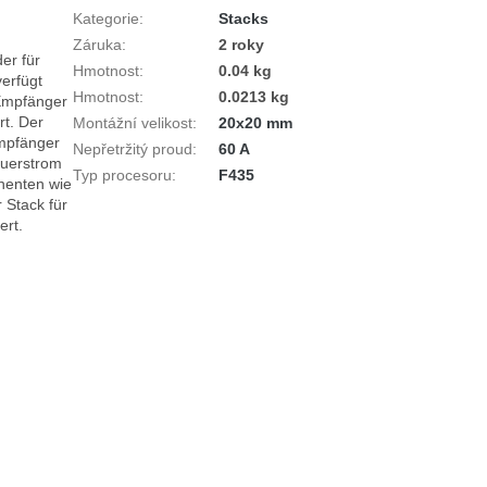
Kategorie
:
Stacks
Záruka
:
2 roky
er für 
Hmotnost
:
0.04 kg
rfügt 
Hmotnost
:
0.0213 kg
Empfänger 
t. Der 
Montážní velikost
:
20x20 mm
mpfänger 
Nepřetržitý proud
:
60 A
auerstrom 
Typ procesoru
:
F435
enten wie 
tack für 
rt.
