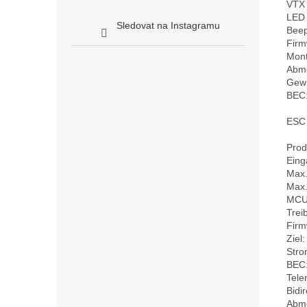
VTX 
LED C
Sledovat na Instagramu
Beep
Firm
Mont
Abme
Gewic
BEC:
ESC 
Prod
Eing
Max.
Max.
MCU
Trei
Firm
Ziel
Stro
BEC:
Telem
Bidi
Abme