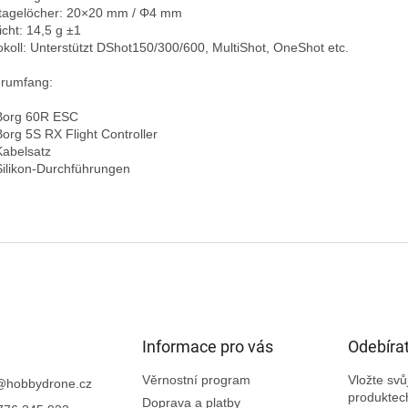
agelöcher: 20×20 mm / Φ4 mm  

cht: 14,5 g ±1  

okoll: Unterstützt DShot150/300/600, MultiShot, OneShot etc.

erumfang:

Borg 60R ESC  

Borg 5S RX Flight Controller  

abelsatz  

Silikon-Durchführungen

Informace pro vás
Odebírat
Věrnostní program
Vložte sv
@
hobbydrone.cz
produktec
Doprava a platby