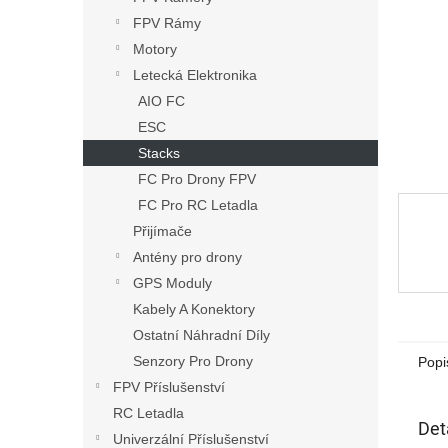
n
FPV Rámy
e
Motory
l
Letecká Elektronika
AIO FC
ESC
Stacks
FC Pro Drony FPV
FC Pro RC Letadla
Přijímače
Antény pro drony
GPS Moduly
Kabely A Konektory
Ostatní Náhradní Díly
Senzory Pro Drony
Popi
FPV Příslušenství
RC Letadla
Det
Univerzální Příslušenství