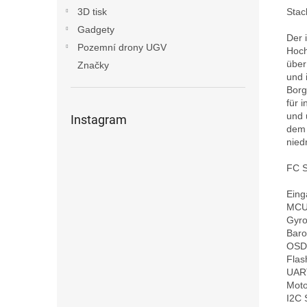
Stac
3D tisk
Gadgety
Der 
Pozemní drony UGV
Hoch
über
Značky
und 
Borg
für 
und 
Instagram
dem 
nied
FC S
Eing
MCU
Gyro
Baro
OSD 
Flas
UART
Moto
I2C S