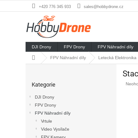
Přejít
+420 776 345 933
sales@hobbydrone.cz
na
obsah
DJI Drony
FPV Drony
FPV Náhradní díly
Domů
FPV Náhradní díly
Letecká Elektronika
P
Stac
o
Přeskočit
s
Průmě
Kategorie
Neoh
kategorie
t
hodno
r
produ
DJI Drony
a
je
FPV Drony
n
0,0
z
FPV Náhradní díly
n
5
í
Vrtule
hvězd
p
Video Vysílače
a
FPV Kamery