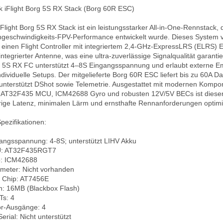
k iFlight Borg 5S RX Stack (Borg 60R ESC)

iFlight Borg 5S RX Stack ist ein leistungsstarker All-in-One-Rennstack, d
geschwindigkeits-FPV-Performance entwickelt wurde. Dieses System ve
 einen Flight Controller mit integriertem 2,4-GHz-ExpressLRS (ELRS) 
integrierter Antenne, was eine ultra-zuverlässige Signalqualität garantier
 5S RX FC unterstützt 4–8S Eingangsspannung und erlaubt externe E
individuelle Setups. Der mitgelieferte Borg 60R ESC liefert bis zu 60A D
unterstützt DShot sowie Telemetrie. Ausgestattet mit modernen Kompon
AT32F435 MCU, ICM42688 Gyro und robusten 12V/5V BECs ist dieser S
rige Latenz, minimalen Lärm und ernsthafte Rennanforderungen optimie
pezifikationen:

angsspannung: 4-8S; unterstützt LIHV Akku  

: AT32F435RGT7  

: ICM42688  

meter: Nicht vorhanden  

Chip: AT7456E  

h: 16MB (Blackbox Flash)  

s: 4  

r-Ausgänge: 4  

erial: Nicht unterstützt  
