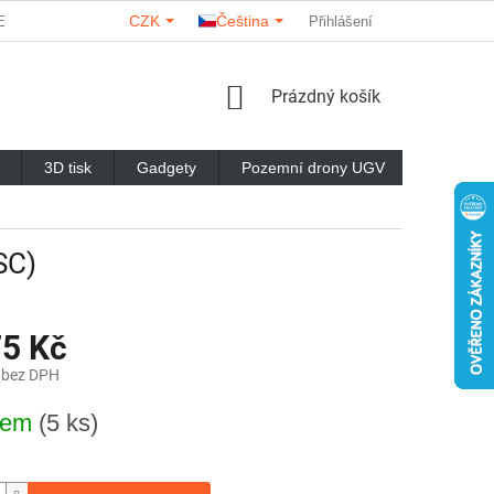
CZK
Čeština
ERY
O NÁS
KONTAKTY
HODNOCENÍ OBCHODU
Přihlášení
NÁKUPNÍ
Prázdný košík
KOŠÍK
3D tisk
Gadgety
Pozemní drony UGV
Značky
SC)
75 Kč
 bez DPH
dem
(5 ks)