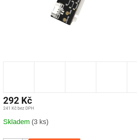
292 Kč
241 Kč bez DPH
Měrná
Skladem
(3 ks)
cena: