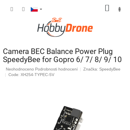
Přejít
NÁKUP
na
obsah
KOŠÍK
Camera BEC Balance Power Plug
SpeedyBee for Gopro 6/ 7/ 8/ 9/ 10
Průměrné
Neohodnoceno
Podrobnosti hodnocení
Značka:
SpeedyBee
hodnocení
Code: XH254-TYPEC-5V
produktu
je
0,0
z
5
hvězdiček.