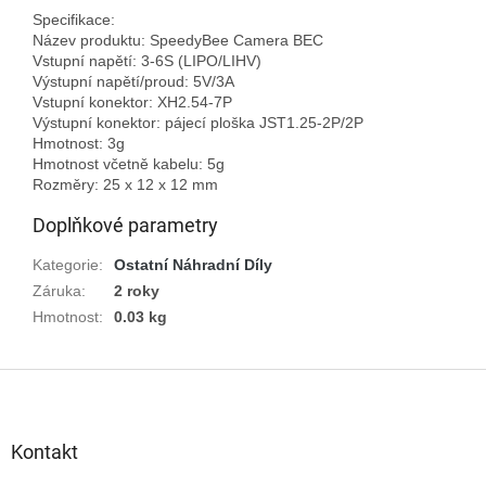
Specifikace:

Název produktu: SpeedyBee Camera BEC

Vstupní napětí: 3-6S (LIPO/LIHV)

Výstupní napětí/proud: 5V/3A

Vstupní konektor: XH2.54-7P

Výstupní konektor: pájecí ploška JST1.25-2P/2P

Hmotnost: 3g

Hmotnost včetně kabelu: 5g

Doplňkové parametry
Kategorie
:
Ostatní Náhradní Díly
Záruka
:
2 roky
Hmotnost
:
0.03 kg
Z
á
p
a
Kontakt
t