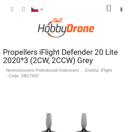
Přejít
NÁKUP
na
obsah
KOŠÍK
Propellers iFlight Defender 20 Lite
2020*3 (2CW, 2CCW) Grey
Průměrné
Neohodnoceno
Podrobnosti hodnocení
Značka:
iFlight
hodnocení
Code: OB17920
produktu
je
0,0
z
5
hvězdiček.