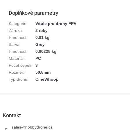
Doplňkové parametry
Kategorie
:
Vrtule pro drony FPV
Záruka
:
2 roky
Hmotnost
:
0.01 kg
Barva
:
Grey
Hmotnost
:
0.00228 kg
Materiál
:
PC
Počet čepelí
:
3
Rozměr
:
50,8mm
Typ dronu
:
CineWhoop
Z
á
p
a
Kontakt
t
í
sales
@
hobbydrone.cz