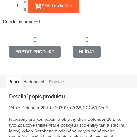
Přidat do košíku
Detailní informace
POPTAT PRODUKT
HLÍDAT
Popis
Hodnocení
Diskuze
Detailní popis produktu
Vrtule Defender 20 Lite 2020*3 (2CW, 2CCW) šedé

Navrženy pro kompaktní a obratný dron Defender 20 Lite, 
tyto 2palcové třílisté vrtule poskytují spolehlivý tah a stabilní 
letový výkon. Vyrobené z odolného polykarbonátového 
materiálu, zajišťují konzistentní efektivitu při minimální 