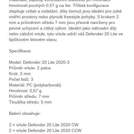
hmotnosti pouhých 0,57 g na list. Třílistá konfigurace 
zlepšuje vztlak a ovládání, díky čemuž jsou ideální pro úzké 
vnitřní prostory nebo plynulé freestyle pohyby. S krokem 2 
mm a průměrem středu 7 mm jsou přesně navrženy pro 
pevné uchycení a citlivý výkon. Ideální jako náhradní díly 
nebo záložní vrtule, tyto vrtule udrží váš Defender 20 Lite ve 
špičkovém letovém stavu.

Specifikace:

Model: Defender 20 Lite 2020-3  

Průměr vrtule: 2 palce  

Krok: 2 mm  

Počet listů: 3  

Materiál: PC (polykarbonát)  

Hmotnost: 0,57 g  

Průměr středu: 7 mm  

Tloušťka středu: 5 mm  

Balení obsahuje:

2 × vrtule Defender 20 Lite 2020 CW  

2 × vrtule Defender 20 Lite 2020 CCW
