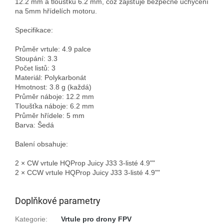
12.2 mm a tloušťku 6.2 mm, což zajišťuje bezpečné uchycení 
na 5mm hřídelích motoru.

Specifikace:

Průměr vrtule: 4.9 palce

Stoupání: 3.3

Počet listů: 3

Materiál: Polykarbonát

Hmotnost: 3.8 g (každá)

Průměr náboje: 12.2 mm

Tloušťka náboje: 6.2 mm

Průměr hřídele: 5 mm

Barva: Šedá

Balení obsahuje:

2 × CW vrtule HQProp Juicy J33 3-listé 4.9""

2 × CCW vrtule HQProp Juicy J33 3-listé 4.9""

Doplňkové parametry
Kategorie
:
Vrtule pro drony FPV