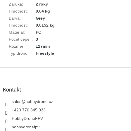
Záruka
:
2 roky
Hmotnost
:
0.04 kg
Barva
:
Grey
Hmotnost
:
0.0152 kg
Materiál
:
PC
Počet čepelí
:
3
Rozměr
:
127mm
Typ dronu
:
Freestyle
Z
á
p
a
Kontakt
t
í
sales
@
hobbydrone.cz
+420 776 345 933
HobbyDroneFPV
hobbydronefpv