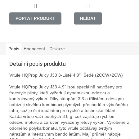
POPTAT PRODUKT
HLÍDAT
Popis
Hodnocení
Diskuze
Detailní popis produktu
Vrtule HQProp Juicy J33 3-Listé 4.9"" Šedé (2CCW+2CW)

Vrtule HQProp Juicy J33 4.9" jsou speciálně navrženy pro 
freestyle piloty, kteří vyžadují dynamickou odezvu a 
kontrolovaný výkon. Díky stoupání 3.3 a třílistému designu 
nabízejí skvělou kombinaci plynulých přechodů a výbušného 
tahu, což je činí ideálními pro rychlé a technické létání. 
Každá vrtule váží pouhých 3.8 g, což zajišťuje rychlou 
odezvu motoru a zároveň vyvážený letový výkon. Vyrobené z 
odolného polykarbonátu, tyto vrtule odolávají tvrdým 
nárazům a intenzivním bando letům. Mají průměr náboje 