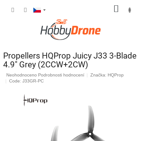
Přejít
NÁKUP
na
obsah
KOŠÍK
Propellers HQProp Juicy J33 3-Blade
4.9" Grey (2CCW+2CW)
Průměrné
Neohodnoceno
Podrobnosti hodnocení
Značka:
HQProp
hodnocení
Code: J33GR-PC
produktu
je
0,0
z
5
hvězdiček.