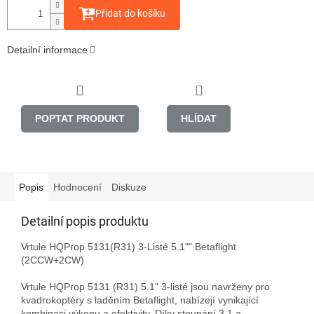
Přidat do košíku
Detailní informace
POPTAT PRODUKT
HLÍDAT
Popis
Hodnocení
Diskuze
Detailní popis produktu
Vrtule HQProp 5131(R31) 3-Listé 5.1"" Betaflight 
(2CCW+2CW)

Vrtule HQProp 5131 (R31) 5.1" 3-listé jsou navrženy pro 
kvadrokoptéry s laděním Betaflight, nabízejí vynikající 
kombinaci výkonu a efektivity. Díky stoupání 3.1 a 