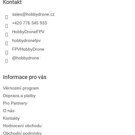
a
Kontakt
t
í
sales
@
hobbydrone.cz
+420 776 345 933
HobbyDroneFPV
hobbydronefpv
FPVHobbyDrone
@hobbydrone
Informace pro vás
Věrnostní program
Doprava a platby
Pro Partnery
O nás
Kontakty
Hodnocení obchodu
Obchodní podmínky