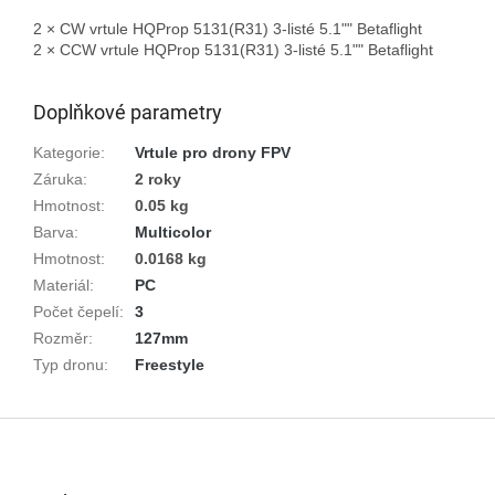
2 × CW vrtule HQProp 5131(R31) 3-listé 5.1"" Betaflight

2 × CCW vrtule HQProp 5131(R31) 3-listé 5.1"" Betaflight

Doplňkové parametry
Kategorie
:
Vrtule pro drony FPV
Záruka
:
2 roky
Hmotnost
:
0.05 kg
Barva
:
Multicolor
Hmotnost
:
0.0168 kg
Materiál
:
PC
Počet čepelí
:
3
Rozměr
:
127mm
Typ dronu
:
Freestyle
Z
á
p