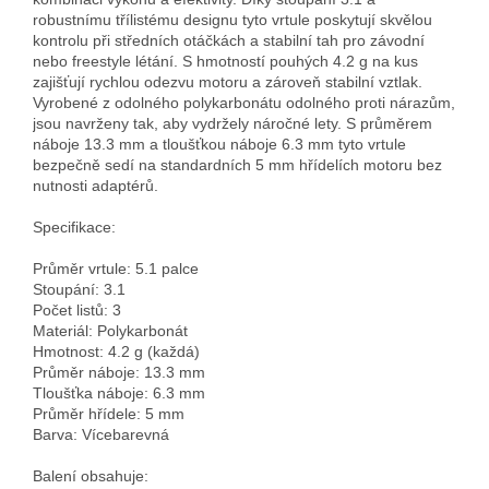
robustnímu třílistému designu tyto vrtule poskytují skvělou 
kontrolu při středních otáčkách a stabilní tah pro závodní 
nebo freestyle létání. S hmotností pouhých 4.2 g na kus 
zajišťují rychlou odezvu motoru a zároveň stabilní vztlak. 
Vyrobené z odolného polykarbonátu odolného proti nárazům, 
jsou navrženy tak, aby vydržely náročné lety. S průměrem 
náboje 13.3 mm a tloušťkou náboje 6.3 mm tyto vrtule 
bezpečně sedí na standardních 5 mm hřídelích motoru bez 
nutnosti adaptérů.

Specifikace:

Průměr vrtule: 5.1 palce

Stoupání: 3.1

Počet listů: 3

Materiál: Polykarbonát

Hmotnost: 4.2 g (každá)

Průměr náboje: 13.3 mm

Tloušťka náboje: 6.3 mm

Průměr hřídele: 5 mm

Barva: Vícebarevná

Balení obsahuje:
