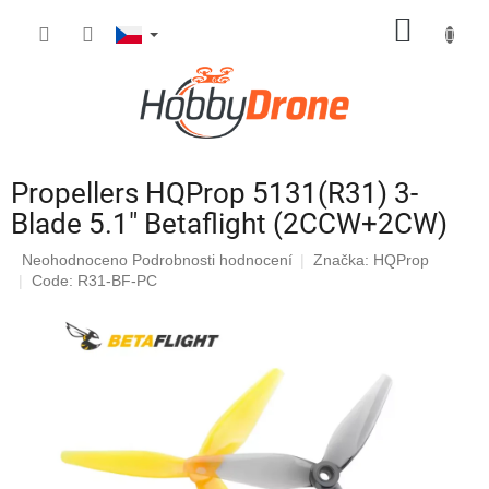
Přejít
NÁKUP
na
obsah
KOŠÍK
Propellers HQProp 5131(R31) 3-
Blade 5.1" Betaflight (2CCW+2CW)
Průměrné
Neohodnoceno
Podrobnosti hodnocení
Značka:
HQProp
hodnocení
Code: R31-BF-PC
produktu
je
0,0
z
5
hvězdiček.