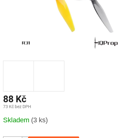
88 Kč
73 Kč bez DPH
Měrná
Skladem
(3 ks)
cena: