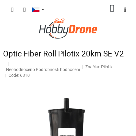
Přejít
NÁKUP
na
obsah
KOŠÍK
Optic Fiber Roll Pilotix 20km SE V2
Značka:
Pilotix
Průměrné
Neohodnoceno
Podrobnosti hodnocení
hodnocení
Code: 6810
produktu
je
0,0
z
5
hvězdiček.