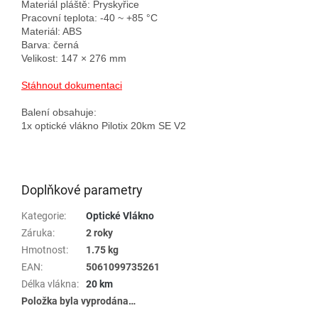
Materiál pláště: Pryskyřice

Pracovní teplota: -40 ~ +85 °C

Materiál: ABS

Barva: černá

Velikost: 147 × 276 mm

Stáhnout dokumentaci
Balení obsahuje:

1x optické vlákno Pilotix 20km SE V2
Doplňkové parametry
Kategorie
:
Optické Vlákno
Záruka
:
2 roky
Hmotnost
:
1.75 kg
EAN
:
5061099735261
Délka vlákna
:
20 km
Položka byla vyprodána…