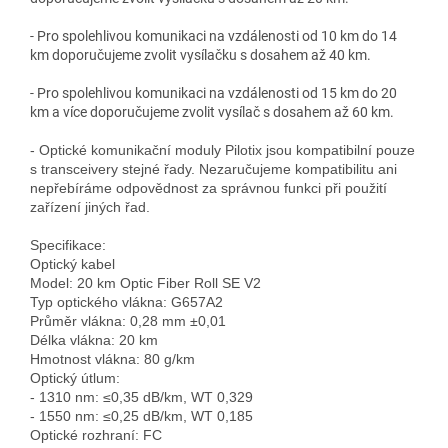
- Pro spolehlivou komunikaci na vzdálenosti od 10 km do 14
km doporučujeme zvolit vysílačku s dosahem až 40 km.
- Pro spolehlivou komunikaci na vzdálenosti od 15 km do 20
km a více doporučujeme zvolit vysílač s dosahem až 60 km.
- Optické komunikační moduly Pilotix jsou kompatibilní pouze 
s transceivery stejné řady. Nezaručujeme kompatibilitu ani 
nepřebíráme odpovědnost za správnou funkci při použití 
zařízení jiných řad.

Specifikace:

Optický kabel

Model: 20 km Optic Fiber Roll SE V2

Typ optického vlákna: G657A2

Průměr vlákna: 0,28 mm ±0,01

Délka vlákna: 20 km

Hmotnost vlákna: 80 g/km

Optický útlum:

- 1310 nm: ≤0,35 dB/km, WT 0,329

- 1550 nm: ≤0,25 dB/km, WT 0,185

Optické rozhraní: FC
