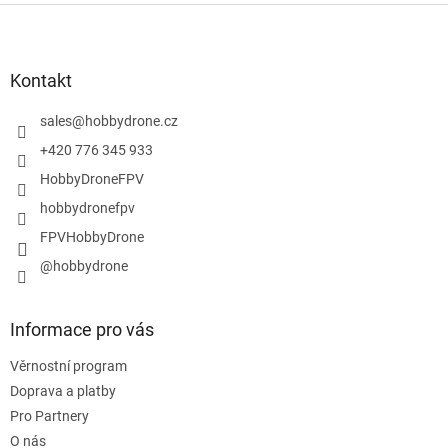
Z
á
p
a
Kontakt
t
í
sales
@
hobbydrone.cz
+420 776 345 933
HobbyDroneFPV
hobbydronefpv
FPVHobbyDrone
@hobbydrone
Informace pro vás
Věrnostní program
Doprava a platby
Pro Partnery
O nás