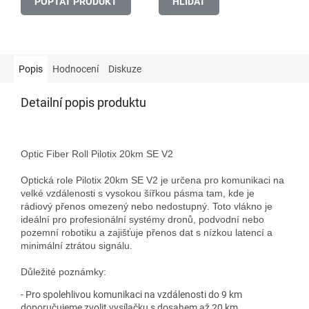
POPTAT PRODUKT
HLÍDAT
Popis
Hodnocení
Diskuze
Detailní popis produktu
Optic Fiber Roll Pilotix 20km SE V2

Optická role Pilotix 20km SE V2 je určena pro komunikaci na 
velké vzdálenosti s vysokou šířkou pásma tam, kde je 
rádiový přenos omezený nebo nedostupný. Toto vlákno je 
ideální pro profesionální systémy dronů, podvodní nebo 
pozemní robotiku a zajišťuje přenos dat s nízkou latencí a 
minimální ztrátou signálu.

Důležité poznámky:
- Pro spolehlivou komunikaci na vzdálenosti do 9 km
doporučujeme zvolit vysílačku s dosahem až 20 km.