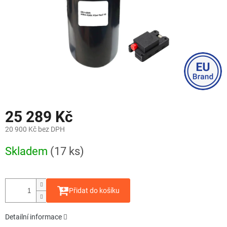
25 289 Kč
20 900 Kč bez DPH
Měrná
Skladem
(17 ks)
cena:
Přidat do košíku
Detailní informace