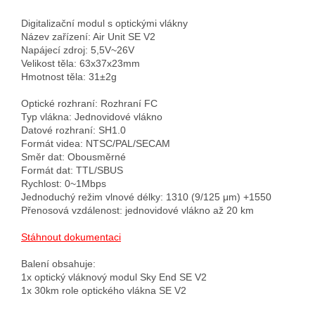
Digitalizační modul s optickými vlákny

Název zařízení: Air Unit SE V2

Napájecí zdroj: 5,5V~26V

Velikost těla: 63x37x23mm

Hmotnost těla: 31±2g

Optické rozhraní: Rozhraní FC

Typ vlákna: Jednovidové vlákno

Datové rozhraní: SH1.0

Formát videa: NTSC/PAL/SECAM

Směr dat: Obousměrné

Formát dat: TTL/SBUS

Rychlost: 0~1Mbps

Jednoduchý režim vlnové délky: 1310 (9/125 μm) +1550

Přenosová vzdálenost: jednovidové vlákno až 20 km

Stáhnout dokumentaci
Balení obsahuje:

1x optický vláknový modul Sky End SE V2

1x 30km role optického vlákna SE V2