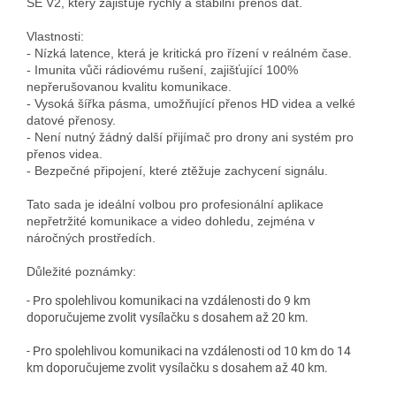
SE V2, který zajišťuje rychlý a stabilní přenos dat.

Vlastnosti:

- Nízká latence, která je kritická pro řízení v reálném čase.

- Imunita vůči rádiovému rušení, zajišťující 100% 
nepřerušovanou kvalitu komunikace.

- Vysoká šířka pásma, umožňující přenos HD videa a velké 
datové přenosy.

- Není nutný žádný další přijímač pro drony ani systém pro 
přenos videa.

- Bezpečné připojení, které ztěžuje zachycení signálu.

Tato sada je ideální volbou pro profesionální aplikace 
nepřetržité komunikace a video dohledu, zejména v 
náročných prostředích.

- Pro spolehlivou komunikaci na vzdálenosti do 9 km
doporučujeme zvolit vysílačku s dosahem až 20 km.
- Pro spolehlivou komunikaci na vzdálenosti od 10 km do 14
km doporučujeme zvolit vysílačku s dosahem až 40 km.