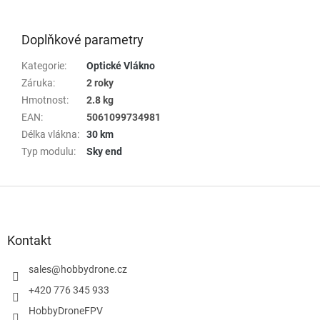
Doplňkové parametry
Kategorie
:
Optické Vlákno
Záruka
:
2 roky
Hmotnost
:
2.8 kg
EAN
:
5061099734981
Délka vlákna
:
30 km
Typ modulu
:
Sky end
Z
á
p
a
Kontakt
t
í
sales
@
hobbydrone.cz
+420 776 345 933
HobbyDroneFPV