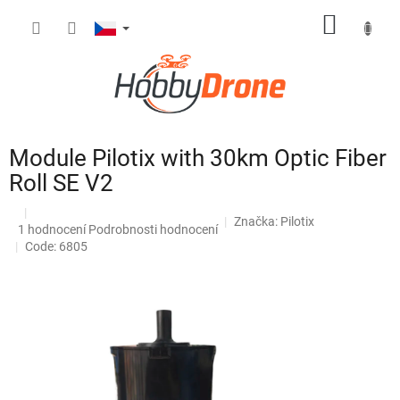
Přejít
NÁKUP
na
obsah
KOŠÍK
Module Pilotix with 30km Optic Fiber
Roll SE V2
Značka:
Pilotix
Průměrné
1 hodnocení
Podrobnosti hodnocení
hodnocení
Code: 6805
produktu
je
5,0
z
5
hvězdiček.