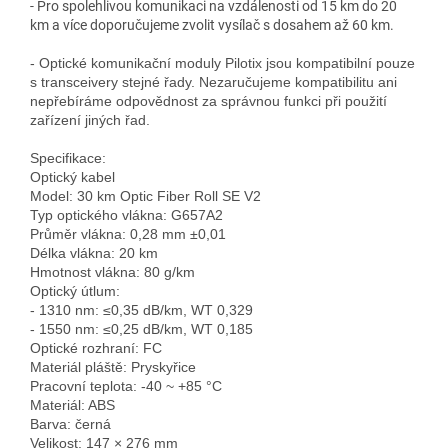
- Pro spolehlivou komunikaci na vzdálenosti od 15 km do 20
km a více doporučujeme zvolit vysílač s dosahem až 60 km.
- Optické komunikační moduly Pilotix jsou kompatibilní pouze 
s transceivery stejné řady. Nezaručujeme kompatibilitu ani 
nepřebíráme odpovědnost za správnou funkci při použití 
zařízení jiných řad.

Specifikace:

Optický kabel

Model: 30 km Optic Fiber Roll SE V2

Typ optického vlákna: G657A2

Průměr vlákna: 0,28 mm ±0,01

Délka vlákna: 20 km

Hmotnost vlákna: 80 g/km

Optický útlum:

- 1310 nm: ≤0,35 dB/km, WT 0,329

- 1550 nm: ≤0,25 dB/km, WT 0,185

Optické rozhraní: FC

Materiál pláště: Pryskyřice

Pracovní teplota: -40 ~ +85 °C

Materiál: ABS

Barva: černá

Velikost: 147 × 276 mm
