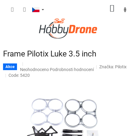
Přejít
NÁKUP
na
obsah
KOŠÍK
Frame Pilotix Luke 3.5 inch
Značka:
Pilotix
Akce
Průměrné
Neohodnoceno
Podrobnosti hodnocení
hodnocení
Code: 5420
produktu
je
0,0
z
5
hvězdiček.