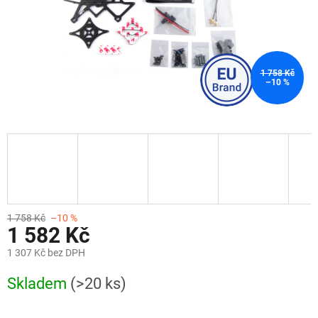
1 758 Kč
–10 %
1 758 Kč
–10 %
1 582 Kč
1 307 Kč bez DPH
Měrná
Skladem
(>20 ks)
cena: