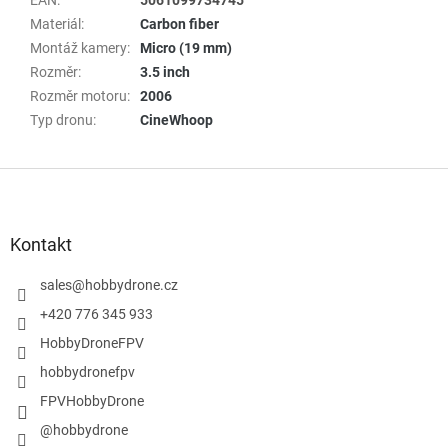
Materiál
:
Carbon fiber
Montáž kamery
:
Micro (19 mm)
Rozměr
:
3.5 inch
Rozměr motoru
:
2006
Typ dronu
:
CineWhoop
Z
á
p
a
Kontakt
t
í
sales
@
hobbydrone.cz
+420 776 345 933
HobbyDroneFPV
hobbydronefpv
FPVHobbyDrone
@hobbydrone