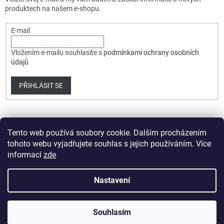
produktech na našem e-shopu.
E-mail
Vložením e-mailu souhlasíte s
podmínkami ochrany osobních
údajů
PŘIHLÁSIT SE
Tento web používá soubory cookie. Dalším procházením
tohoto webu vyjadřujete souhlas s jejich používáním. Více
informací
zde
Vytvořil Shoptet Premium
Nastavení
Copyright 2026
HobbyDrone.cz
. Všechna práva vyhrazena.
Souhlasím
Upravit nastavení cookies