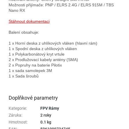
Možnosti přijímače: PNP / ELRS 2.4G / ELRS 915M / TBS 
Nano RX

Stáhnout dokumentaci
Balení obsahuje:

1 х Horní deska z uhlíkových vláken (hlavní rám)

1 х Spodní deska z uhlíkových vláken

1 х Polykarbonátový kryt vrtule

2 х Prodlužovací kabely antény (SMA)

2 х Popruhy na baterie Pilotix

1 x sada samolepek 3M

1 х Sada šroubů

Doplňkové parametry
Kategorie
:
FPV Rámy
Záruka
:
2 roky
Hmotnost
:
0.1 kg
EAN
:
5061099734745