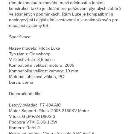
rám dokonalou rovnováhu mezi odolností a lehkou 
konstrukcí, takže je ideální pro pořizování plynulých záběrů 
ve stísněných podmínkách. Rám Luke je kompatibilní s 
analogovými i digitálními sestavami a je optimalizován pro 
napájecí systémy 6S.

Specifikace:

Název modelu: Pilotix Luke

Typ rámu: Cinewhoop

Velikost vrtule: 3,5 palce

Kompatibilní velikost motoru: 2006

Kompatibilní velikost kamery: 19 mm

Materiál: uhlíková vlákna, PC

Barva: černá

Doporučené díly:

Letový ovladač: F7 40A AIO

Motor Support: Pilotix-2006 2150KV Motor

Vrtule: GEMFAN D90S-3

Podpora VTX: 5.8G 1.3W

Kamera: Ratel 2

Rozhraní antény: Cherry Straight SMA RHCP
