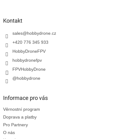
á
p
a
Kontakt
t
í
sales
@
hobbydrone.cz
+420 776 345 933
HobbyDroneFPV
hobbydronefpv
FPVHobbyDrone
@hobbydrone
Informace pro vás
Věrnostní program
Doprava a platby
Pro Partnery
O nás