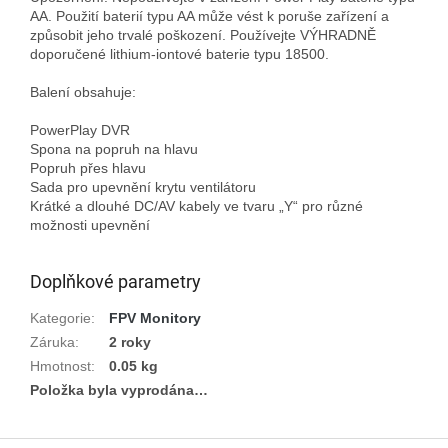
AA. Použití baterií typu AA může vést k poruše zařízení a 
způsobit jeho trvalé poškození. Používejte VÝHRADNĚ 
doporučené lithium-iontové baterie typu 18500.

Balení obsahuje:

PowerPlay DVR

Spona na popruh na hlavu

Popruh přes hlavu

Sada pro upevnění krytu ventilátoru

Krátké a dlouhé DC/AV kabely ve tvaru „Y“ pro různé 
možnosti upevnění

Doplňkové parametry
Kategorie
:
FPV Monitory
Záruka
:
2 roky
Hmotnost
:
0.05 kg
Položka byla vyprodána…
Z