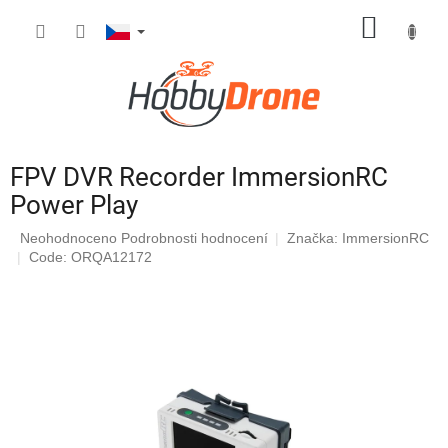
Přejít
NÁKUP
na
obsah
KOŠÍK
FPV DVR Recorder ImmersionRC
Power Play
Průměrné
Neohodnoceno
Podrobnosti hodnocení
Značka:
ImmersionRC
hodnocení
Code: ORQA12172
produktu
je
0,0
z
5
hvězdiček.