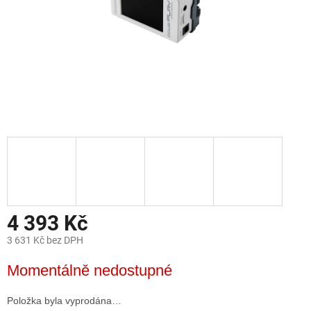
4 393 Kč
3 631 Kč bez DPH
Měrná
Momentálně nedostupné
cena:
Položka byla vyprodána…