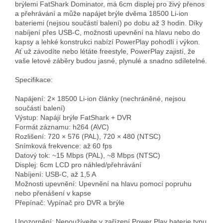
brýlemi FatShark Dominator, má 6cm displej pro živý přenos 
a přehrávání a může napájet brýle dvěma 18500 Li-ion 
bateriemi (nejsou součástí balení) po dobu až 3 hodin. Díky 
nabíjení přes USB-C, možnosti upevnění na hlavu nebo do 
kapsy a lehké konstrukci nabízí PowerPlay pohodlí i výkon. 
Ať už závodíte nebo létáte freestyle, PowerPlay zajistí, že 
vaše letové záběry budou jasné, plynulé a snadno sdíletelné.

Specifikace:

Napájení: 2× 18500 Li-ion články (nechráněné, nejsou 
součástí balení)

Výstup: Napájí brýle FatShark + DVR

Formát záznamu: h264 (AVC)

Rozlišení: 720 × 576 (PAL), 720 × 480 (NTSC)

Snímková frekvence: až 60 fps

Datový tok: ~15 Mbps (PAL), ~8 Mbps (NTSC)

Displej: 6cm LCD pro náhled/přehrávání

Nabíjení: USB-C, až 1,5 A

Možnosti upevnění: Upevnění na hlavu pomocí popruhu 
nebo přenášení v kapse

Přepínač: Vypínač pro DVR a brýle
Upozornění: Nepoužívejte v zařízení Power Play baterie typu 