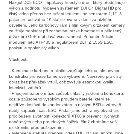
Nazgul DC5 ECO – 5palcový freestyle dron, který předefinuje 
výkon a hodnotu. Vybaven systémem DJI O4 Digital HD pro 
čistý video přenos bez rušení vrtulemi, se senzorem 1,1/1,3 
palce pro úchvatné 4K stabilizované video i za nízkého 
osvětlení. Jeho karbonový rám s hliníkovým držákem kamery 
zajišťuje odolnost při zachování nízké hmotnosti a přiložený 
držák pro GoPro přidává všestrannost. Poháněn řídicím 
modulem letu ATF435 a regulátorem BLITZ E55S ESC, 
poskytuje spolehlivý výkon.

Vlastnosti:

- Kombinace karbonu a hliníku zajišťuje lehkou, ale pevnou 
konstrukci pro vaše kamerové vybavení. Navrženo pro čistý 
obraz bez překážek vrtulí, což zvyšuje estetickou kvalitu 
leteckých záběrů.

- Připojení baterie může způsobit hlasitý jiskření u konektoru, 
což je způsobeno vysokým proudem baterie, který se 
nejdříve dostává do kondenzátoru s nízkým ESR a zároveň 
nabíjí kapacitní část ESC. Přidali jsme ochranný obvod pro 
prodloužení životnosti konektorů XT60 a prevenci rychlých 
napěťových nebo proudových špiček, čímž chráníme vaši 
elektroniku před poškozením.

- Vylepšená stabilita přenosu videa DJI O4 vám umožní plně 