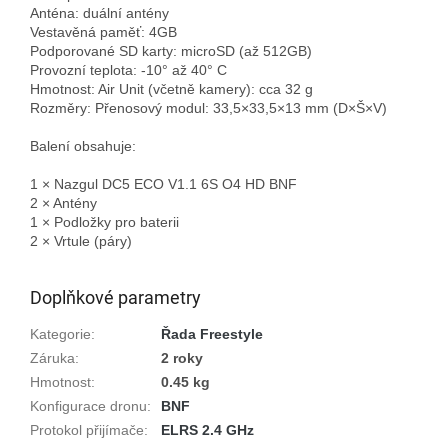
Anténa: duální antény  

Vestavěná paměť: 4GB  

Podporované SD karty: microSD (až 512GB)  

Provozní teplota: -10° až 40° C  

Hmotnost: Air Unit (včetně kamery): cca 32 g  

Rozměry: Přenosový modul: 33,5×33,5×13 mm (D×Š×V)

Balení obsahuje:

1 × Nazgul DC5 ECO V1.1 6S O4 HD BNF  

2 × Antény  

1 × Podložky pro baterii  

2 × Vrtule (páry)

Doplňkové parametry
Kategorie
:
Řada Freestyle
Záruka
:
2 roky
Hmotnost
:
0.45 kg
Konfigurace dronu
:
BNF
Protokol přijímače
:
ELRS 2.4 GHz