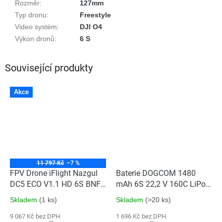
Rozměr
:
127mm
Typ dronu
:
Freestyle
Video systém
:
DJI O4
Výkon dronů
:
6 S
Související produkty
Akce
11 797 Kč
–7 %
FPV Drone iFlight Nazgul
Baterie DOGCOM 1480
DC5 ECO V1.1 HD 6S BNF
mAh 6S 22,2 V 160C LiPo
(ELRS 2.4GHz)+GPS
SBANG Edition
Skladem
(1 ks)
Skladem
(>20 ks)
9 067 Kč bez DPH
1 696 Kč bez DPH