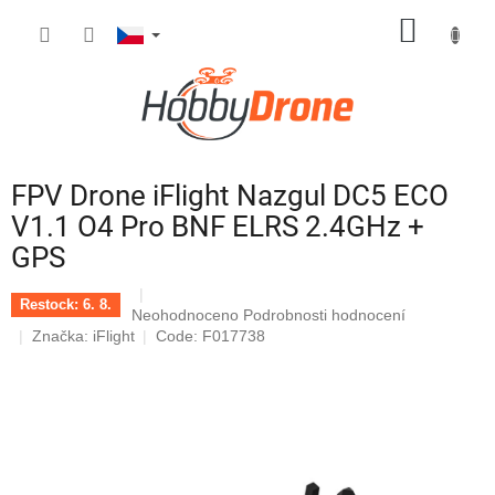
Přejít
NÁKUP
na
obsah
KOŠÍK
FPV Drone iFlight Nazgul DC5 ECO
V1.1 O4 Pro BNF ELRS 2.4GHz +
GPS
Restock: 6. 8.
Průměrné
Neohodnoceno
Podrobnosti hodnocení
hodnocení
Značka:
iFlight
Code: F017738
produktu
je
0,0
z
5
hvězdiček.