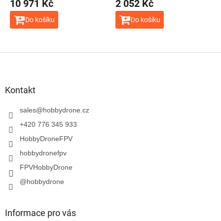
10 971 Kč
2 052 Kč
Do košíku
Do košíku
Z
á
p
a
Kontakt
t
í
sales
@
hobbydrone.cz
+420 776 345 933
HobbyDroneFPV
hobbydronefpv
FPVHobbyDrone
@hobbydrone
Informace pro vás