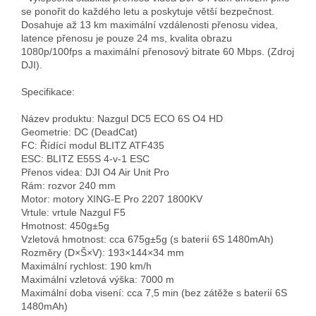
se ponořit do každého letu a poskytuje větší bezpečnost. 
Dosahuje až 13 km maximální vzdálenosti přenosu videa, 
latence přenosu je pouze 24 ms, kvalita obrazu 
1080p/100fps a maximální přenosový bitrate 60 Mbps. (Zdroj 
DJI).

Specifikace:

Název produktu: Nazgul DC5 ECO 6S O4 HD  

Geometrie: DC (DeadCat)  

FC: Řídící modul BLITZ ATF435  

ESC: BLITZ E55S 4-v-1 ESC  

Přenos videa: DJI O4 Air Unit Pro  

Rám: rozvor 240 mm  

Motor: motory XING-E Pro 2207 1800KV  

Vrtule: vrtule Nazgul F5  

Hmotnost: 450g±5g  

Vzletová hmotnost: cca 675g±5g (s baterií 6S 1480mAh)  

Rozměry (D×Š×V): 193×144×34 mm  

Maximální rychlost: 190 km/h  

Maximální vzletová výška: 7000 m  

Maximální doba visení: cca 7,5 min (bez zátěže s baterií 6S 
1480mAh)  
