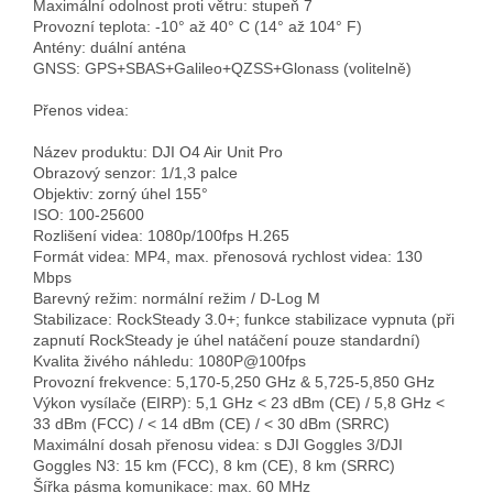
Maximální odolnost proti větru: stupeň 7  

Provozní teplota: -10° až 40° C (14° až 104° F)  

Antény: duální anténa  

GNSS: GPS+SBAS+Galileo+QZSS+Glonass (volitelně)

Přenos videa:

Název produktu: DJI O4 Air Unit Pro  

Obrazový senzor: 1/1,3 palce  

Objektiv: zorný úhel 155°  

ISO: 100-25600  

Rozlišení videa: 1080p/100fps H.265  

Formát videa: MP4, max. přenosová rychlost videa: 130 
Mbps  

Barevný režim: normální režim / D-Log M  

Stabilizace: RockSteady 3.0+; funkce stabilizace vypnuta (při 
zapnutí RockSteady je úhel natáčení pouze standardní)  

Kvalita živého náhledu: 1080P@100fps  

Provozní frekvence: 5,170-5,250 GHz & 5,725-5,850 GHz  

Výkon vysílače (EIRP): 5,1 GHz < 23 dBm (CE) / 5,8 GHz < 
33 dBm (FCC) / < 14 dBm (CE) / < 30 dBm (SRRC)  

Maximální dosah přenosu videa: s DJI Goggles 3/DJI 
Goggles N3: 15 km (FCC), 8 km (CE), 8 km (SRRC)  

Šířka pásma komunikace: max. 60 MHz  
