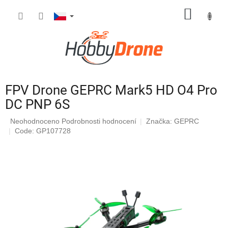
Přejít
NÁKUP
na
obsah
KOŠÍK
FPV Drone GEPRC Mark5 HD O4 Pro
DC PNP 6S
Průměrné
Neohodnoceno
Podrobnosti hodnocení
Značka:
GEPRC
hodnocení
Code: GP107728
produktu
je
0,0
z
5
hvězdiček.