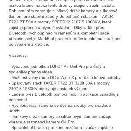
nízkou latencí nabízí tento dron vynikající vizuální čistotu. 
Robustní rám zahrnuje hliníkový držák kamery a silikonové 
tlumení pro stabilní záběry. Je poháněn stackem TAKER 
F722 BT 50A a motory SPEEDX2 2107.5 1960KV, které 
zajišťují přesné a plynulé ovládání. Díky ladění přes 
Bluetooth, rychloupínacím ramenům a kompletní sadě 
příslušenství je Mark5 připraven k profesionálnímu letu ihned 
po vybalení z krabice.

Vlastnosti:

- Vybaveno jednotkou DJI O4 Air Unit Pro pro čistý a 
spolehlivý přenos videa.

- Možnost volby rámu DC a Wide-X pro různé letové potřeby.

- Spárovaný stack TAKER F722 BT 32Bit 50A s motory 
2107.5 1960KV poskytuje dostatek výkonu.

- Ladění přes Bluetooth pomocí mobilní aplikace usnadňuje 
nastavení.

- Rychloupínací ramena se dvěma šrouby pro snadnou 
údržbu.

- Hliníkový držák kamery se silikonovým tlumení snižuje 
vibrace a rezonanci kamery O4 Pro.

- Speciální přihrádka pro kondenzátor a bzučák zajišťuje 