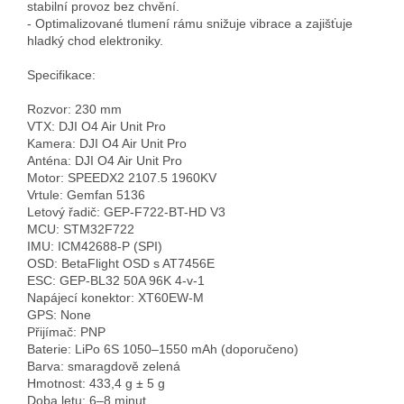
stabilní provoz bez chvění.

- Optimalizované tlumení rámu snižuje vibrace a zajišťuje 
hladký chod elektroniky.

Specifikace:

Rozvor: 230 mm

VTX: DJI O4 Air Unit Pro

Kamera: DJI O4 Air Unit Pro

Anténa: DJI O4 Air Unit Pro

Motor: SPEEDX2 2107.5 1960KV

Vrtule: Gemfan 5136

Letový řadič: GEP-F722-BT-HD V3

MCU: STM32F722

IMU: ICM42688-P (SPI)

OSD: BetaFlight OSD s AT7456E

ESC: GEP-BL32 50A 96K 4-v-1

Napájecí konektor: XT60EW-M

GPS: None

Přijímač: PNP

Baterie: LiPo 6S 1050–1550 mAh (doporučeno)

Barva: smaragdově zelená

Hmotnost: 433,4 g ± 5 g

Doba letu: 6–8 minut
