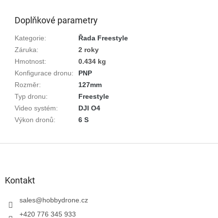
Doplňkové parametry
Kategorie
:
Řada Freestyle
Záruka
:
2 roky
Hmotnost
:
0.434 kg
Konfigurace dronu
:
PNP
Rozměr
:
127mm
Typ dronu
:
Freestyle
Video systém
:
DJI O4
Výkon dronů
:
6 S
Z
á
p
a
Kontakt
t
í
sales
@
hobbydrone.cz
+420 776 345 933