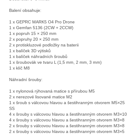
Balení obsahuje:

1 x GEPRC MARK5 O4 Pro Drone

1 x Gemfan 5136 (2CW + 2CCW)

1 x popruh 15 × 250 mm

2 x popruhy 20 × 250 mm

2 x protiskluzové podložky na baterii

1 x balíček 3D výtisků

1 x balíček náhradních šroubů

1 x šroubovák ve tvaru L (1,5 mm, 2 mm, 3 mm)

1 x klíč M8

Náhradní šrouby:

1 x nylonová rýhovaná matice s přírubou M5

2 x nerezové lisované matice M2

1 x šroub s válcovou hlavou a šestihranným otvorem M5×25 
SS

4 x šrouby s válcovou hlavou a šestihranným otvorem M3×10

4 x šrouby s válcovou hlavou a šestihranným otvorem M3×8

2 x šrouby s válcovou hlavou a šestihranným otvorem M3×8

2 x šrouby s válcovou hlavou a šestihranným otvorem M3×5
