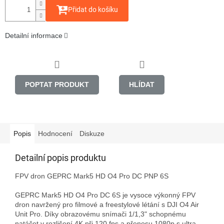
Přidat do košíku
Detailní informace
POPTAT PRODUKT
HLÍDAT
Popis
Hodnocení
Diskuze
Detailní popis produktu
FPV dron GEPRC Mark5 HD O4 Pro DC PNP 6S

GEPRC Mark5 HD O4 Pro DC 6S je vysoce výkonný FPV 
dron navržený pro filmové a freestylové létání s DJI O4 Air 
Unit Pro. Díky obrazovému snímači 1/1,3" schopnému 
natáčet v rozlišení 4K při 120 fps a přenosu 1080p s ultra 