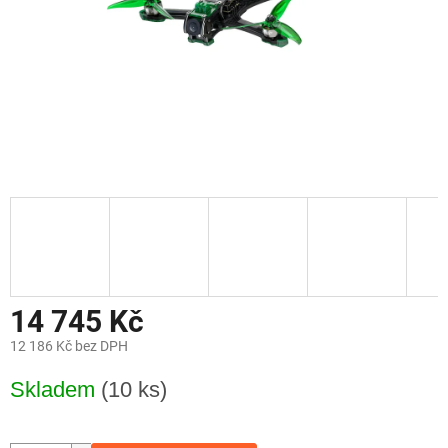
14 745 Kč
12 186 Kč bez DPH
Měrná
Skladem
(10 ks)
cena: