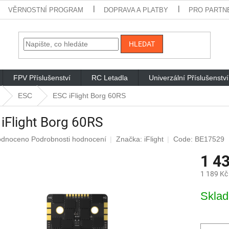
VĚRNOSTNÍ PROGRAM
DOPRAVA A PLATBY
PRO PARTN
HLEDAT
FPV Příslušenství
RC Letadla
Univerzální Příslušenství
ESC
ESC iFlight Borg 60RS
iFlight Borg 60RS
rné
odnoceno
Podrobnosti hodnocení
Značka:
iFlight
Code: BE17529
cení
1 4
ktu
1 189 Kč
Měrná
Skla
cena:
iček.