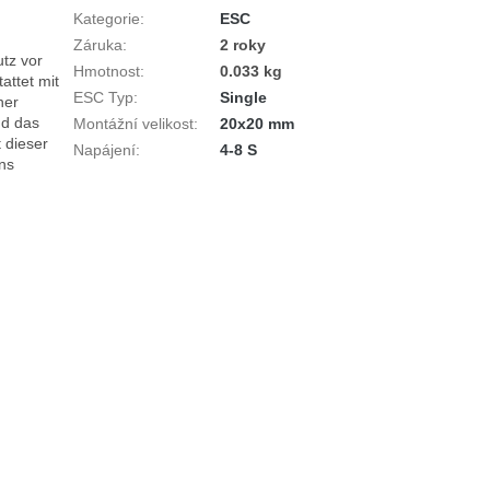
Kategorie
:
ESC
Záruka
:
2 roky
tz vor 
Hmotnost
:
0.033 kg
ttet mit 
ESC Typ
:
Single
er 
d das 
Montážní velikost
:
20x20 mm
dieser 
Napájení
:
4-8 S
ns 