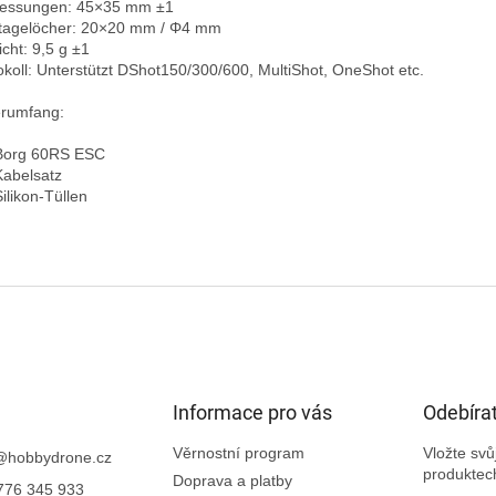
ssungen: 45×35 mm ±1  

agelöcher: 20×20 mm / Φ4 mm  

ht: 9,5 g ±1  

okoll: Unterstützt DShot150/300/600, MultiShot, OneShot etc.

erumfang:

Borg 60RS ESC  

abelsatz  

ilikon-Tüllen

Informace pro vás
Odebírat
Věrnostní program
Vložte sv
@
hobbydrone.cz
produktec
Doprava a platby
776 345 933