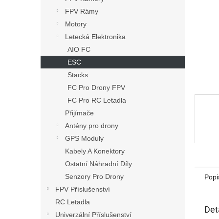
n
FPV Rámy
e
Motory
l
Letecká Elektronika
AIO FC
ESC
Stacks
FC Pro Drony FPV
FC Pro RC Letadla
Přijímače
Antény pro drony
GPS Moduly
Kabely A Konektory
Ostatní Náhradní Díly
Senzory Pro Drony
Popi
FPV Příslušenství
RC Letadla
Det
Univerzální Příslušenství