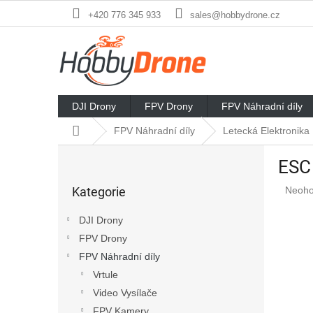
Přejít
+420 776 345 933
sales@hobbydrone.cz
na
obsah
DJI Drony
FPV Drony
FPV Náhradní díly
Domů
FPV Náhradní díly
Letecká Elektronika
P
ESC 
o
Přeskočit
s
Průmě
Kategorie
Neoh
kategorie
t
hodno
r
produ
DJI Drony
a
je
FPV Drony
n
0,0
z
FPV Náhradní díly
n
5
í
Vrtule
hvězd
p
Video Vysílače
a
FPV Kamery