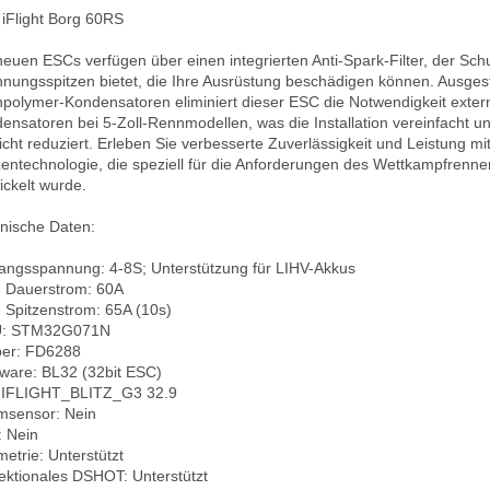
iFlight Borg 60RS

neuen ESCs verfügen über einen integrierten Anti-Spark-Filter, der Schu
nungsspitzen bietet, die Ihre Ausrüstung beschädigen können. Ausgesta
polymer-Kondensatoren eliminiert dieser ESC die Notwendigkeit extern
ensatoren bei 5-Zoll-Rennmodellen, was die Installation vereinfacht un
cht reduziert. Erleben Sie verbesserte Zuverlässigkeit und Leistung mit 
zentechnologie, die speziell für die Anforderungen des Wettkampfrenne
ickelt wurde.

nische Daten:

angsspannung: 4-8S; Unterstützung für LIHV-Akkus  

 Dauerstrom: 60A  

 Spitzenstrom: 65A (10s)  

: STM32G071N  

ber: FD6288  

ware: BL32 (32bit ESC)  

: IFLIGHT_BLITZ_G3 32.9  

msensor: Nein  

 Nein  

etrie: Unterstützt  

rektionales DSHOT: Unterstützt  
