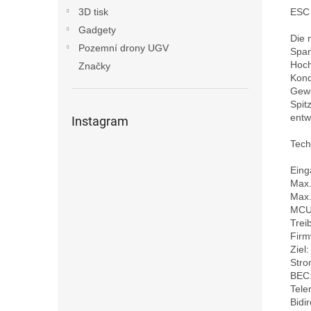
ESC 
3D tisk
Gadgety
Die 
Pozemní drony UGV
Span
Hoch
Značky
Kond
Gewi
Spit
entw
Instagram
Tech
Eing
Max.
Max.
MCU
Trei
Firm
Ziel
Stro
BEC:
Telem
Bidi