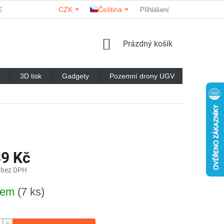
CZK
Čeština
ERY
O NÁS
KONTAKTY
HODNOCENÍ OBCHODU
Přihlášení
NÁKUPNÍ
Prázdný košík
KOŠÍK
3D tisk
Gadgety
Pozemní drony UGV
Značky
39 Kč
 bez DPH
dem
(7 ks)