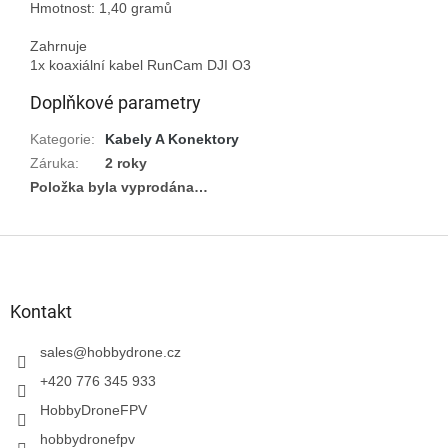
Hmotnost: 1,40 gramů

Zahrnuje

Doplňkové parametry
Kategorie
:
Kabely A Konektory
Záruka
:
2 roky
Položka byla vyprodána…
Z
á
p
a
Kontakt
t
í
sales
@
hobbydrone.cz
+420 776 345 933
HobbyDroneFPV
hobbydronefpv