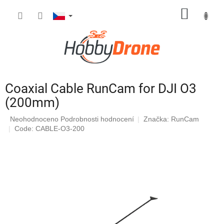
Přejít
NÁKUP
na
obsah
KOŠÍK
Coaxial Cable RunCam for DJI O3
(200mm)
Průměrné
Neohodnoceno
Podrobnosti hodnocení
Značka:
RunCam
hodnocení
Code: CABLE-O3-200
produktu
je
0,0
z
5
hvězdiček.