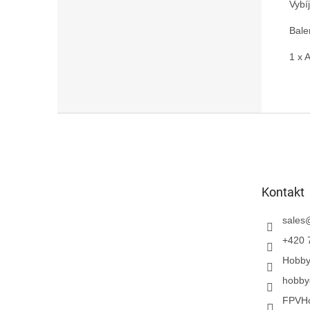
Vybí
Bale
1 x 
Z
á
p
a
t
Kontakt
í
sales
+420 
Hobb
hobby
FPVH