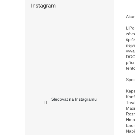
Instagram
Akum
LiPo
závo
špič
nejv
vyva
DOGC
přís
tent
Speci
Kapa
Konf
Sledovat na Instagramu
Trva
Maxi
Rozm
Hmot
Ener
Nabí