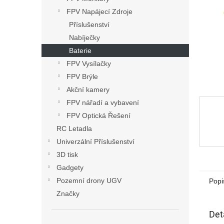
n
FPV Napájecí Zdroje
e
Příslušenství
l
Nabíječky
Baterie
FPV Vysílačky
FPV Brýle
Akční kamery
FPV nářadí a vybavení
FPV Optická Řešení
RC Letadla
Univerzální Příslušenství
3D tisk
Gadgety
Pozemní drony UGV
Popi
Značky
Det