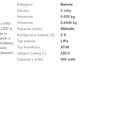
Kategorie
:
Baterie
Záruka
:
2 roky
Hmotnost
:
0.035 kg
Hmotnost
:
0.0345 kg
v FPV 
 120C a 
Kapacita (mAh)
:
550mAh
e to 
Konfigurace baterie (S)
:
2 S
olu s 
Typ baterie
:
LiPo
ulátory 
Typ konektoru
:
XT30
ním 
ybavení, 
Vybíjení (rating C)
:
120 C
Capacity ( mAh)
:
550 mAh