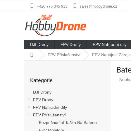
Přejít
+420 776 345 933
sales@hobbydrone.cz
na
obsah
DJI Drony
FPV Drony
FPV Náhradní díly
Domů
FPV Příslušenství
FPV Napájecí Zdroje
P
Bat
o
Přeskočit
s
Průmě
Kategorie
Neoh
kategorie
t
hodno
r
produ
DJI Drony
a
je
FPV Drony
n
0,0
z
FPV Náhradní díly
n
5
í
FPV Příslušenství
hvězd
p
Bezpečnostní Taška Na Baterie
a
FPV Monitory