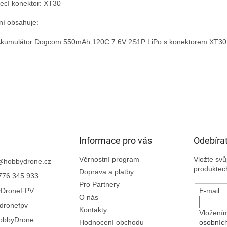
jecí konektor: XT30

ní obsahuje:

Akumulátor Dogcom 550mAh 120C 7.6V 2S1P LiPo s konektorem XT30

Informace pro vás
Odebírat
Věrnostní program
Vložte sv
@
hobbydrone.cz
produktec
Doprava a platby
776 345 933
Pro Partnery
yDroneFPV
E-mail
O nás
dronefpv
Kontakty
Vložením
obbyDrone
Hodnocení obchodu
osobníc