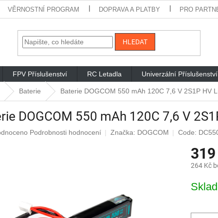
VĚRNOSTNÍ PROGRAM
DOPRAVA A PLATBY
PRO PARTN
HLEDAT
FPV Příslušenství
RC Letadla
Univerzální Příslušenství
Baterie
Baterie DOGCOM 550 mAh 120C 7,6 V 2S1P HV L
erie DOGCOM 550 mAh 120C 7,6 V 2S1
rné
odnoceno
Podrobnosti hodnocení
Značka:
DOGCOM
Code: DC55
cení
319
ktu
264 Kč 
Měrná
Skla
cena:
iček.