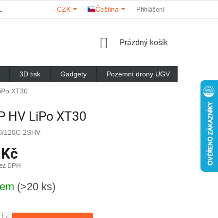
CZK
Čeština
ERY
O NÁS
KONTAKTY
HODNOCENÍ OBCHODU
Přihlášení
NÁKUPNÍ
Prázdný košík
KOŠÍK
3D tisk
Gadgety
Pozemní drony UGV
Značky
iPo XT30
P HV LiPo XT30
0/120C-2SHV
 Kč
bez DPH
dem
(>20 ks)