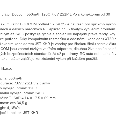
ulátor Dogcom 550mAh 120C 7.6V 2S1P LiPo s konektorem XT30

 akumulátor DOGCOM 550mAh 7.6V 2S je navržen pro špičkový výkon 
dech a dalších náročných RC aplikacích. S trvalým vybíjecím proudem
kovým až 240C poskytuje rychlé a spolehlivé napájení právě tehdy, kdy j
íce potřeba. Díky kompaktním rozměrům a odolnému konektoru XT30 sp
žovacím konektorem JST-XHR je vhodný pro širokou škálu sestav. Akum
OM jsou známé nízkým vnitřním odporem, dlouhou životností a splně
ných bezpečnostních standardů. Ať už pro drony, RC auta nebo airsoft v
o akumulátor zajišťuje konzistentní výkon při každém použití.

fikace:

cita: 550mAh 

igurace: 7.6V / 2S1P / 2 články

lý vybíjecí proud: 120C

mální vybíjecí proud: 240C

ěry: T×Š×D = 14 × 17.5 × 69 mm

nost: cca 34,5 g

gie: 4,18Wh

jecí konektor: JST-XHR
