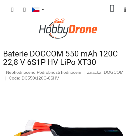
Přejít
NÁKUP
na
obsah
KOŠÍK
Baterie DOGCOM 550 mAh 120C
22,8 V 6S1P HV LiPo XT30
Průměrné
Neohodnoceno
Podrobnosti hodnocení
Značka:
DOGCOM
hodnocení
Code: DC550/120C-6SHV
produktu
je
0,0
z
5
hvězdiček.