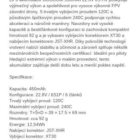
výjimečný výkon a spolehlivost pro vysoce výkonné FPV 
závodní drony. S trvalým vybíjecím proudem 120C a 
působivým špičkovým proudem 240C podporuje rychlou 
akceleraci a náročné manévry. Navzdory své vysoké 
kapacitě a šestičlánkové konfiguraci si zachovává kompaktní 
hmotnost 92 g a je vybaven vybíjecím konektorem XT30 a 
nabíjecím konektorem JST-XHR. Díky pokročilé technologii 
vrstvení nabízí stabilitu a účinnost a zároveň splňuje několik 
mezinárodních bezpečnostních certifikací. Ideální pro piloty 
hledající extrémní výkon v malém provedení, tento 
akumulátor zajišťuje delší dobu letu a menší pokles napětí.

Specifikace:

Kapacita: 450mAh 

Konfigurace: 22.8V / 6S1P / 6 článků

Trvalý vybíjecí proud: 120C

Maximální vybíjecí proud: 240C

Rozměry: T×Š×D = 39 × 17.5 × 69 mm

Hmotnost: cca 92 g

Energie: 12,54Wh

Nabíjecí konektor: JST-XHR

Vybíjecí konektor: XT30
