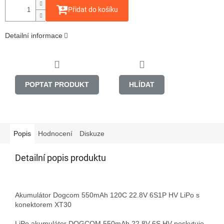
Přidat do košíku
Detailní informace
POPTAT PRODUKT
HLÍDAT
Popis
Hodnocení
Diskuze
Detailní popis produktu
Akumulátor Dogcom 550mAh 120C 22.8V 6S1P HV LiPo s 
konektorem XT30

LiPo akumulátor DOGCOM 550mAh 22.8V 6S HV poskytuje 