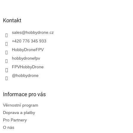
Z
á
p
a
Kontakt
t
í
sales
@
hobbydrone.cz
+420 776 345 933
HobbyDroneFPV
hobbydronefpv
FPVHobbyDrone
@hobbydrone
Informace pro vás
Věrnostní program
Doprava a platby
Pro Partnery
O nás