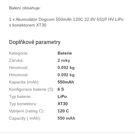
Balení obsahuje:

1 x Akumulátor Dogcom 550mAh 120C 22.8V 6S1P HV LiPo 
s konektorem XT30

Doplňkové parametry
Kategorie
:
Baterie
Záruka
:
2 roky
Hmotnost
:
0.092 kg
Hmotnost
:
0.092 kg
Kapacita (mAh)
:
550mAh
Konfigurace baterie (S)
:
6 S
Typ baterie
:
LiPo
Typ konektoru
:
XT30
Vybíjení (rating C)
:
120 C
Capacity ( mAh)
:
550 mAh