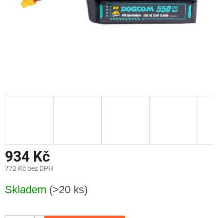
934 Kč
772 Kč bez DPH
Měrná
Skladem
(>20 ks)
cena: