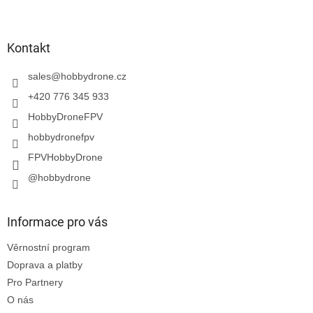
Z
á
p
a
Kontakt
t
í
sales
@
hobbydrone.cz
+420 776 345 933
HobbyDroneFPV
hobbydronefpv
FPVHobbyDrone
@hobbydrone
Informace pro vás
Věrnostní program
Doprava a platby
Pro Partnery
O nás