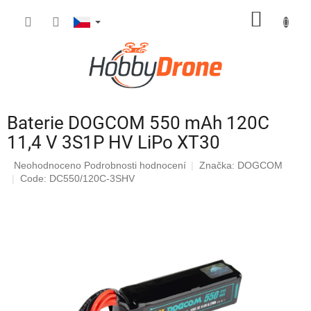
Přejít
NÁKUP
na
obsah
KOŠÍK
Baterie DOGCOM 550 mAh 120C
11,4 V 3S1P HV LiPo XT30
Průměrné
Neohodnoceno
Podrobnosti hodnocení
Značka:
DOGCOM
hodnocení
Code: DC550/120C-3SHV
produktu
je
0,0
z
5
hvězdiček.