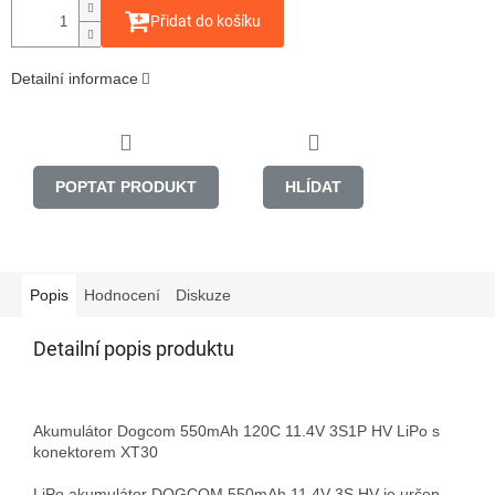
Přidat do košíku
Detailní informace
POPTAT PRODUKT
HLÍDAT
Popis
Hodnocení
Diskuze
Detailní popis produktu
Akumulátor Dogcom 550mAh 120C 11.4V 3S1P HV LiPo s 
konektorem XT30

LiPo akumulátor DOGCOM 550mAh 11.4V 3S HV je určen 