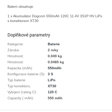
Balení obsahuje:

1 x Akumulátor Dogcom 550mAh 120C 11.4V 3S1P HV LiPo 
s konektorem XT30

Doplňkové parametry
Kategorie
:
Baterie
Záruka
:
2 roky
Hmotnost
:
0.049 kg
Hmotnost
:
0.0485 kg
Kapacita (mAh)
:
550mAh
Konfigurace baterie (S)
:
3 S
Typ baterie
:
LiPo
Typ konektoru
:
XT30
Vybíjení (rating C)
:
120 C
Capacity ( mAh)
:
550 mAh