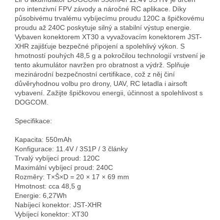
pro intenzivní FPV závody a náročné RC aplikace. Díky 
působivému trvalému vybíjecímu proudu 120C a špičkovému 
proudu až 240C poskytuje silný a stabilní výstup energie. 
Vybaven konektorem XT30 a vyvažovacím konektorem JST-
XHR zajišťuje bezpečné připojení a spolehlivý výkon. S 
hmotností pouhých 48,5 g a pokročilou technologií vrstvení je 
tento akumulátor navržen pro obratnost a výdrž. Splňuje 
mezinárodní bezpečnostní certifikace, což z něj činí 
důvěryhodnou volbu pro drony, UAV, RC letadla i airsoft 
vybavení. Zažijte špičkovou energii, účinnost a spolehlivost s 
DOGCOM.

Specifikace:

Kapacita: 550mAh 

Konfigurace: 11.4V / 3S1P / 3 články

Trvalý vybíjecí proud: 120C

Maximální vybíjecí proud: 240C

Rozměry: T×Š×D = 20 × 17 × 69 mm

Hmotnost: cca 48,5 g

Energie: 6,27Wh

Nabíjecí konektor: JST-XHR

Vybíjecí konektor: XT30
