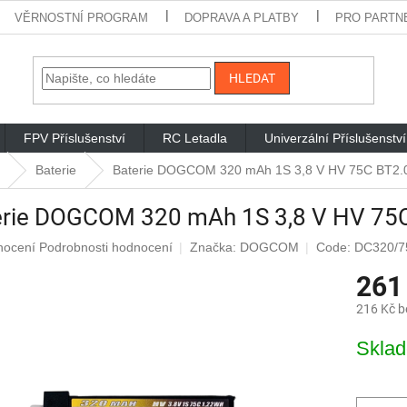
VĚRNOSTNÍ PROGRAM
DOPRAVA A PLATBY
PRO PARTN
HLEDAT
FPV Příslušenství
RC Letadla
Univerzální Příslušenství
Baterie
Baterie DOGCOM 320 mAh 1S 3,8 V HV 75C BT2.
erie DOGCOM 320 mAh 1S 3,8 V HV 75
rné
nocení
Podrobnosti hodnocení
Značka:
DOGCOM
Code: DC320/
cení
261
ktu
216 Kč 
Měrná
Skla
cena:
iček.