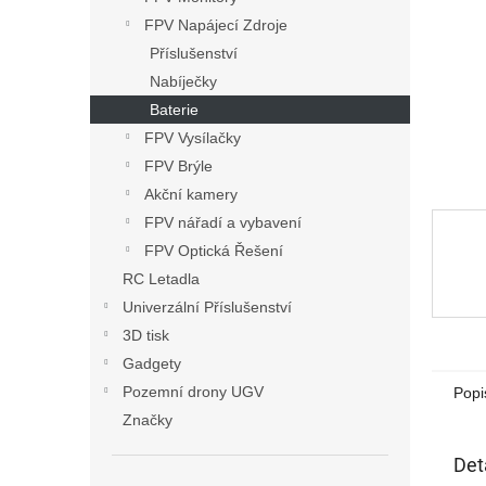
n
FPV Napájecí Zdroje
e
Příslušenství
l
Nabíječky
Baterie
FPV Vysílačky
FPV Brýle
Akční kamery
FPV nářadí a vybavení
FPV Optická Řešení
RC Letadla
Univerzální Příslušenství
3D tisk
Gadgety
Pozemní drony UGV
Popi
Značky
Det