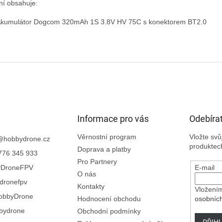
ní obsahuje:

Akumulátor Dogcom 320mAh 1S 3.8V HV 75C s konektorem BT2.0

Informace pro vás
Odebírat
Věrnostní program
Vložte sv
@
hobbydrone.cz
produktec
Doprava a platby
776 345 933
Pro Partnery
yDroneFPV
E-mail
O nás
dronefpv
Kontakty
Vložením
obbyDrone
Hodnocení obchodu
osobníc
bydrone
Obchodní podmínky