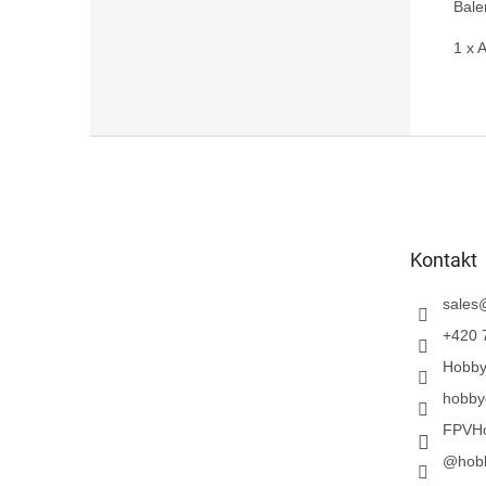
Bale
1 x 
Z
á
p
a
t
Kontakt
í
sales
+420 
Hobb
hobby
FPVH
@hob