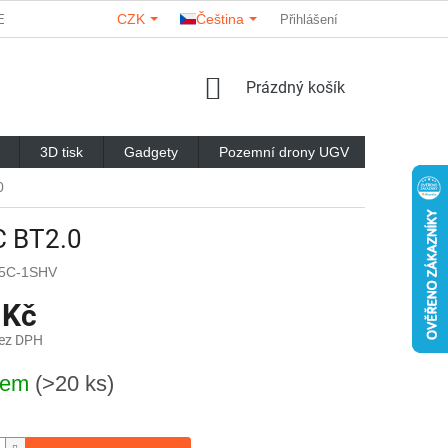
CZK
Čeština
ERY
O NÁS
KONTAKTY
HODNOCENÍ OBCHODU
Přihlášení
NÁKUPNÍ
Prázdný košík
KOŠÍK
3D tisk
Gadgety
Pozemní drony UGV
Značky
0
C BT2.0
75C-1SHV
 Kč
bez DPH
dem
(>20 ks)