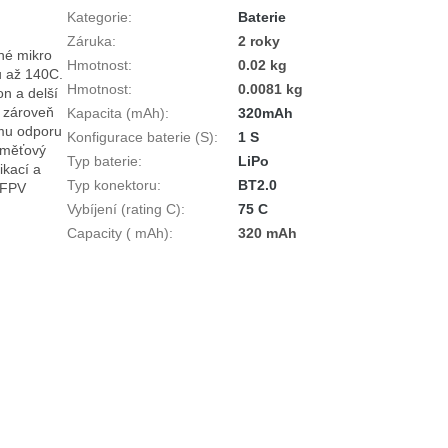
Kategorie
:
Baterie
Záruka
:
2 roky
é mikro 
Hmotnost
:
0.02 kg
 až 140C. 
Hmotnost
:
0.0081 kg
n a delší 
 zároveň 
Kapacita (mAh)
:
320mAh
mu odporu 
Konfigurace baterie (S)
:
1 S
aměťový 
Typ baterie
:
LiPo
kací a 
Typ konektoru
:
BT2.0
FPV 
Vybíjení (rating C)
:
75 C
Capacity ( mAh)
:
320 mAh