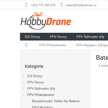
Přejít
+420 776 345 933
sales@hobbydrone.cz
na
obsah
DJI Drony
FPV Drony
FPV Náhradní díly
Domů
FPV Příslušenství
FPV Napájecí Zdroje
P
Bat
o
Přeskočit
s
Průmě
Kategorie
1 hod
kategorie
t
hodno
r
produ
DJI Drony
a
je
FPV Drony
n
4,0
z
FPV Náhradní díly
n
5
í
FPV Příslušenství
hvězd
p
Bezpečnostní Taška Na Baterie
a
FPV Monitory