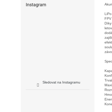
Instagram
Akum
LiPo
FPV 
Díky
leto
dodá
zaji
efek
soul
závo
Speci
Kapa
Konf
Trva
Sledovat na Instagramu
Maxi
Rozm
Hmot
Ener
Kone