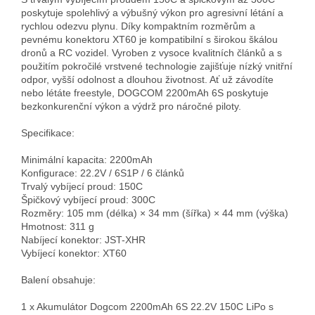
poskytuje spolehlivý a výbušný výkon pro agresivní létání a 
rychlou odezvu plynu. Díky kompaktním rozměrům a 
pevnému konektoru XT60 je kompatibilní s širokou škálou 
dronů a RC vozidel. Vyroben z vysoce kvalitních článků a s 
použitím pokročilé vrstvené technologie zajišťuje nízký vnitřní 
odpor, vyšší odolnost a dlouhou životnost. Ať už závodíte 
nebo létáte freestyle, DOGCOM 2200mAh 6S poskytuje 
bezkonkurenční výkon a výdrž pro náročné piloty.

Specifikace:

Minimální kapacita: 2200mAh  

Konfigurace: 22.2V / 6S1P / 6 článků  

Trvalý vybíjecí proud: 150C  

Špičkový vybíjecí proud: 300C  

Rozměry: 105 mm (délka) × 34 mm (šířka) × 44 mm (výška)  

Hmotnost: 311 g  

Nabíjecí konektor: JST-XHR  

Vybíjecí konektor: XT60

Balení obsahuje:

1 x Akumulátor Dogcom 2200mAh 6S 22.2V 150C LiPo s 