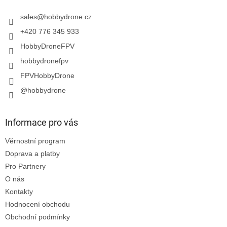
t
í
sales
@
hobbydrone.cz
+420 776 345 933
HobbyDroneFPV
hobbydronefpv
FPVHobbyDrone
@hobbydrone
Informace pro vás
Věrnostní program
Doprava a platby
Pro Partnery
O nás
Kontakty
Hodnocení obchodu
Obchodní podmínky