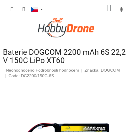
Přejít
NÁKUP
na
obsah
KOŠÍK
Baterie DOGCOM 2200 mAh 6S 22,2
V 150C LiPo XT60
Průměrné
Neohodnoceno
Podrobnosti hodnocení
Značka:
DOGCOM
hodnocení
Code: DC2200/150C-6S
produktu
je
0,0
z
5
hvězdiček.