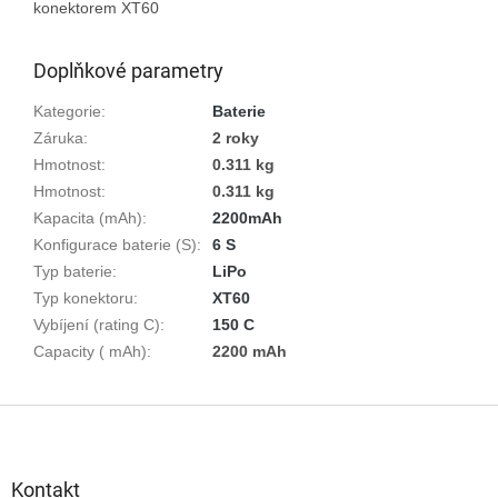
konektorem XT60

Doplňkové parametry
Kategorie
:
Baterie
Záruka
:
2 roky
Hmotnost
:
0.311 kg
Hmotnost
:
0.311 kg
Kapacita (mAh)
:
2200mAh
Konfigurace baterie (S)
:
6 S
Typ baterie
:
LiPo
Typ konektoru
:
XT60
Vybíjení (rating C)
:
150 C
Capacity ( mAh)
:
2200 mAh
Z
á
p
a
Kontakt