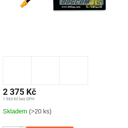
2 375 Kč
1 963 Kč bez DPH
Měrná
Skladem
(>20 ks)
cena: