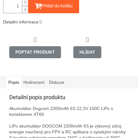
Přidat do košíku
Detailní informace
POPTAT PRODUKT
HLÍDAT
Popis
Hodnocení
Diskuze
Detailní popis produktu
Akumulátor Dogcom 2200mAh 6S 22.2V 150C LiPo s 
konektorem XT60

LiPo akumulátor DOGCOM 2200mAh 6S je výkonný zdroj 
energie navržený pro FPV a RC aplikace s vysokými nároky. 
S trvalým vybíjecím proudem 150C a špičkovým až 300C 