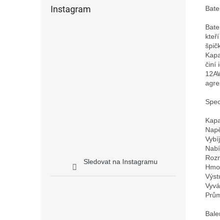
Instagram
Bate
Bate
kteř
špič
Kapa
činí
12AW
agre
Speci
Kapa
Napě
Vybí
Nabí
Rozm
Sledovat na Instagramu
Hmot
Výst
Vyvá
Prům
Bale