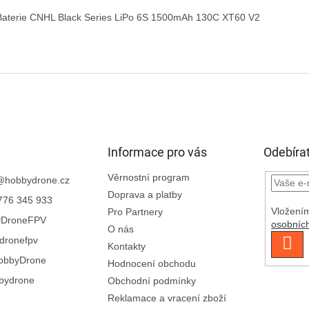
Baterie CNHL Black Series LiPo 6S 1500mAh 130C XT60 V2

Informace pro vás
Odebírat
Věrnostní program
@
hobbydrone.cz
Doprava a platby
776 345 933
Vložením
Pro Partnery
yDroneFPV
osobníc
O nás
dronefpv
PŘI
Kontakty
SE
obbyDrone
Hodnocení obchodu
bydrone
Obchodní podmínky
Reklamace a vracení zboží