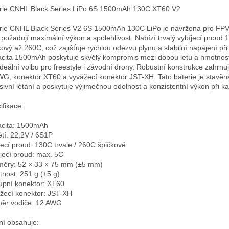
rie CNHL Black Series LiPo 6S 1500mAh 130C XT60 V2

rie CNHL Black Series V2 6S 1500mAh 130C LiPo je navržena pro FPV p
í požadují maximální výkon a spolehlivost. Nabízí trvalý vybíjecí proud 
kový až 260C, což zajišťuje rychlou odezvu plynu a stabilní napájení při z
cita 1500mAh poskytuje skvělý kompromis mezi dobou letu a hmotností,
 ideální volbu pro freestyle i závodní drony. Robustní konstrukce zahrnuj
G, konektor XT60 a vyvážecí konektor JST-XH. Tato baterie je stavěná
sivní létání a poskytuje výjimečnou odolnost a konzistentní výkon při ka
fikace:

cita: 1500mAh  

tí: 22,2V / 6S1P  

jecí proud: 130C trvale / 260C špičkově  

jecí proud: max. 5C  

ěry: 52 × 33 × 75 mm (±5 mm)  

nost: 251 g (±5 g)  

upní konektor: XT60  

žecí konektor: JST-XH  

ěr vodiče: 12 AWG

ní obsahuje:
