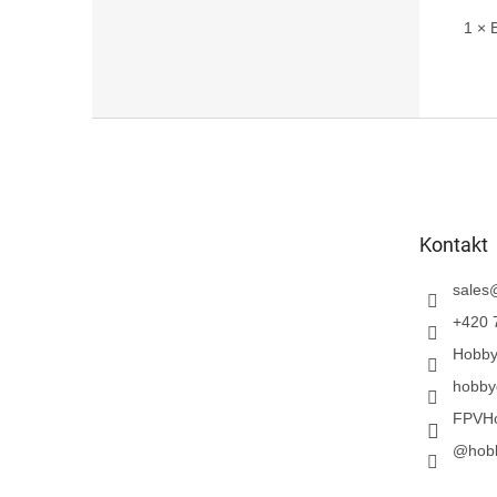
1 × 
Z
á
p
a
t
Kontakt
í
sales
+420 
Hobb
hobby
FPVH
@hob