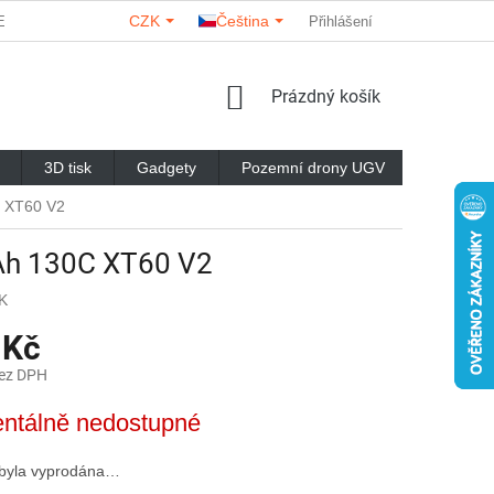
CZK
Čeština
ERY
O NÁS
KONTAKTY
HODNOCENÍ OBCHODU
Přihlášení
NÁKUPNÍ
Prázdný košík
KOŠÍK
3D tisk
Gadgety
Pozemní drony UGV
Značky
C XT60 V2
mAh 130C XT60 V2
K
 Kč
bez DPH
ntálně nedostupné
 byla vyprodána…