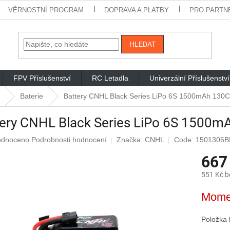
VĚRNOSTNÍ PROGRAM
DOPRAVA A PLATBY
PRO PARTN
HLEDAT
FPV Příslušenství
RC Letadla
Univerzální Příslušenství
Baterie
Battery CNHL Black Series LiPo 6S 1500mAh 130
tery CNHL Black Series LiPo 6S 1500
rné
odnoceno
Podrobnosti hodnocení
Značka:
CNHL
Code: 1501306B
cení
667
ktu
551 Kč 
Měrná
Mome
cena:
iček.
Položka