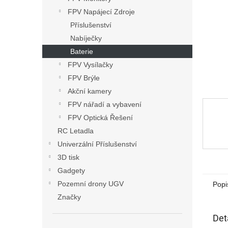
n
FPV Napájecí Zdroje
e
Příslušenství
l
Nabíječky
Baterie
FPV Vysílačky
FPV Brýle
Akční kamery
FPV nářadí a vybavení
FPV Optická Řešení
RC Letadla
Univerzální Příslušenství
3D tisk
Gadgety
Pozemní drony UGV
Popi
Značky
Det