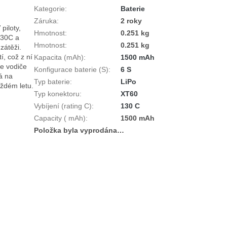
Kategorie
:
Baterie
Záruka
:
2 roky
iloty, 
Hmotnost
:
0.251 kg
130C a 
Hmotnost
:
0.251 kg
átěži. 
 což z ní 
Kapacita (mAh)
:
1500 mAh
e vodiče 
Konfigurace baterie (S)
:
6 S
 na 
Typ baterie
:
LiPo
ždém letu.

Typ konektoru
:
XT60
Vybíjení (rating C)
:
130 C
Capacity ( mAh)
:
1500 mAh
Položka byla vyprodána…