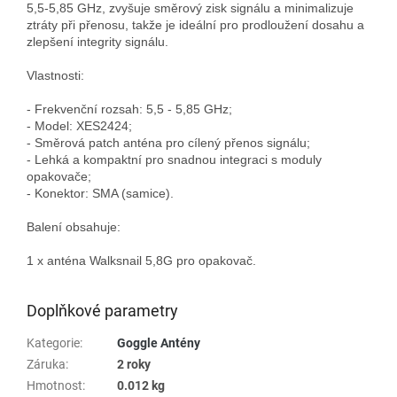
5,5-5,85 GHz, zvyšuje směrový zisk signálu a minimalizuje 
ztráty při přenosu, takže je ideální pro prodloužení dosahu a 
zlepšení integrity signálu.

Vlastnosti:

- Frekvenční rozsah: 5,5 - 5,85 GHz;

- Model: XES2424;

- Směrová patch anténa pro cílený přenos signálu;

- Lehká a kompaktní pro snadnou integraci s moduly 
opakovače;

- Konektor: SMA (samice).

Balení obsahuje:

1 x anténa Walksnail 5,8G pro opakovač.

Doplňkové parametry
Kategorie
:
Goggle Antény
Záruka
:
2 roky
Hmotnost
:
0.012 kg