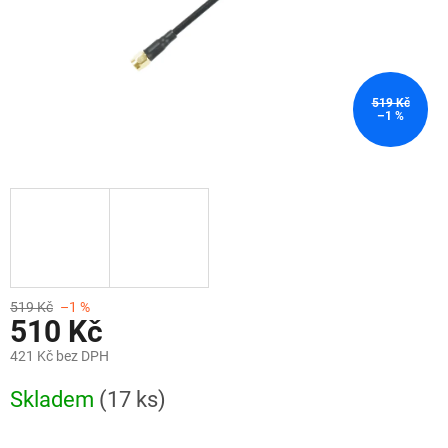
519 Kč
–1 %
519 Kč
–1 %
510 Kč
421 Kč bez DPH
Měrná
Skladem
(17 ks)
cena: