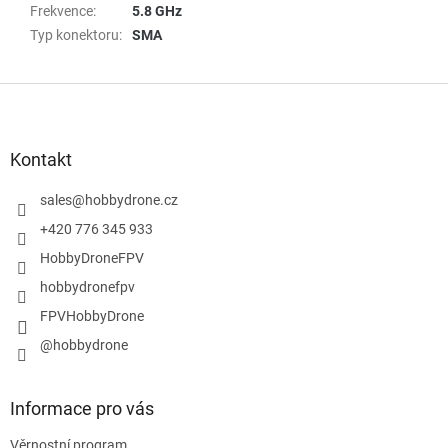
Frekvence
:
5.8 GHz
Typ konektoru
:
SMA
Z
á
p
a
Kontakt
t
í
sales
@
hobbydrone.cz
+420 776 345 933
HobbyDroneFPV
hobbydronefpv
FPVHobbyDrone
@hobbydrone
Informace pro vás
Věrnostní program