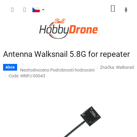
Přejít
NÁKUP
na
obsah
KOŠÍK
Antenna Walksnail 5.8G for repeater
Značka:
Walksnail
Akce
Průměrné
Neohodnoceno
Podrobnosti hodnocení
hodnocení
Code: WNPJ-00043
produktu
je
0,0
z
5
hvězdiček.