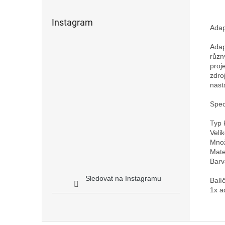
Instagram
Adap
Adap
různ
proj
zdro
nast
Speci
Typ 
Velik
Množ
Mater
Barv
Sledovat na Instagramu
Balí