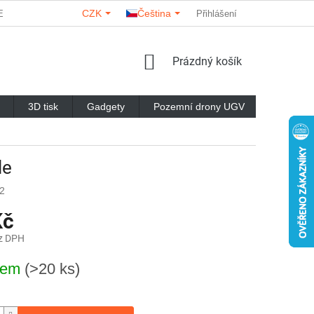
CZK
Čeština
ERY
O NÁS
KONTAKTY
HODNOCENÍ OBCHODU
Přihlášení
NÁKUPNÍ
Prázdný košík
KOŠÍK
3D tisk
Gadgety
Pozemní drony UGV
Značky
le
2
Kč
z DPH
dem
(>20 ks)