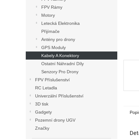
n
FPV Rámy
e
Motory
l
Letecká Elektronika
Přijímače
Antény pro drony
GPS Moduly
Kabely A Konektory
Ostatní Náhradní Díly
Senzory Pro Drony
FPV Příslušenství
RC Letadla
Univerzální Příslušenství
3D tisk
Gadgety
Popi
Pozemní drony UGV
Značky
Det