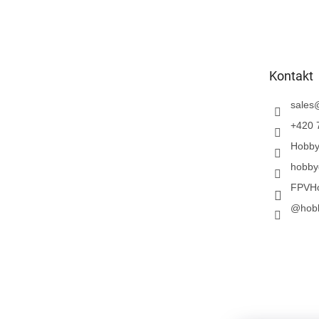
Z
á
p
a
t
Kontakt
í
sales
+420 
Hobb
hobby
FPVH
@hob