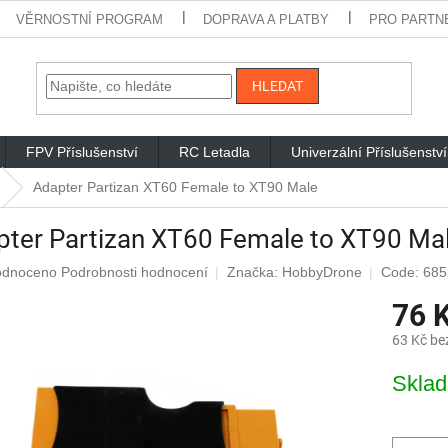
VĚRNOSTNÍ PROGRAM
DOPRAVA A PLATBY
PRO PARTN
HLEDAT
FPV Příslušenství
RC Letadla
Univerzální Příslušenství
Adapter Partizan XT60 Female to XT90 Male
pter Partizan XT60 Female to XT90 Ma
rné
odnoceno
Podrobnosti hodnocení
Značka:
HobbyDrone
Code: 685
cení
76 
ktu
63 Kč be
Měrná
Skla
cena:
iček.