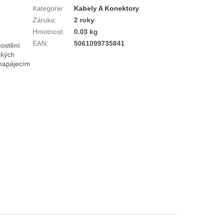
Kategorie
:
Kabely A Konektory
Záruka
:
2 roky
Hmotnost
:
0.03 kg
EAN
:
5061099735841
ostění 
kých 
napájecím 