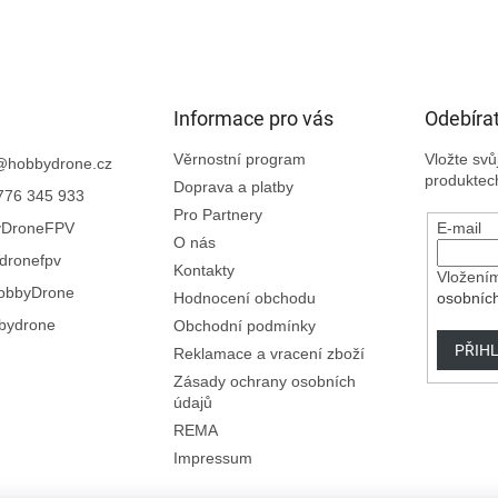
Informace pro vás
Odebírat
Věrnostní program
Vložte sv
@
hobbydrone.cz
produktec
Doprava a platby
776 345 933
Pro Partnery
yDroneFPV
E-mail
O nás
dronefpv
Kontakty
Vložením
obbyDrone
Hodnocení obchodu
osobníc
bydrone
Obchodní podmínky
PŘIHL
Reklamace a vracení zboží
Zásady ochrany osobních
údajů
REMA
Impressum