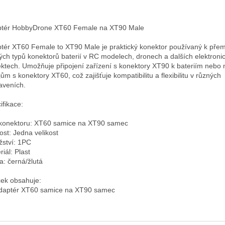
tér HobbyDrone XT60 Female na XT90 Male

tér XT60 Female to XT90 Male je praktický konektor používaný k přem
ých typů konektorů baterií v RC modelech, dronech a dalších elektronic
ektech. Umožňuje připojení zařízení s konektory XT90 k bateriím nebo 
jům s konektory XT60, což zajišťuje kompatibilitu a flexibilitu v různých 
aveních.

fikace:

konektoru: XT60 samice na XT90 samec

ost: Jedna velikost

ství: 1PC

iál: Plast

a: černá/žlutá

ček obsahuje: 
