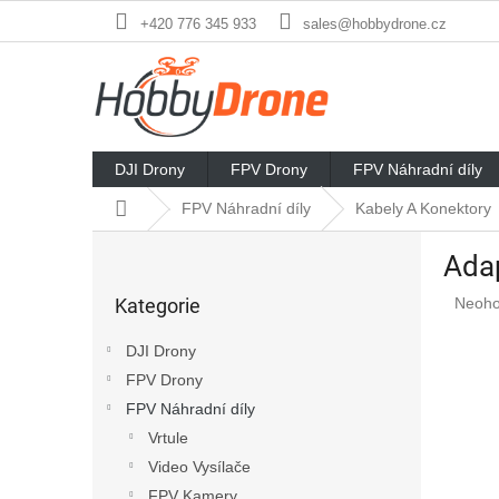
Přejít
+420 776 345 933
sales@hobbydrone.cz
na
obsah
DJI Drony
FPV Drony
FPV Náhradní díly
Domů
FPV Náhradní díly
Kabely A Konektory
P
Ada
o
Přeskočit
s
Průmě
Kategorie
Neoh
kategorie
t
hodno
r
produ
DJI Drony
a
je
FPV Drony
n
0,0
z
FPV Náhradní díly
n
5
í
Vrtule
hvězd
p
Video Vysílače
a
FPV Kamery