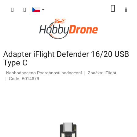
Přejít
NÁKUP
na
obsah
KOŠÍK
Adapter iFlight Defender 16/20 USB
Type-C
Průměrné
Neohodnoceno
Podrobnosti hodnocení
Značka:
iFlight
hodnocení
Code: B014679
produktu
je
0,0
z
5
hvězdiček.