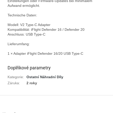
Einstellungen oder Firmware-Updates bei minimalem 
Aufwand ermöglicht.

Technische Daten:

Modell: V2 Type-C Adapter  

Kompatibilität: iFlight Defender 16 / Defender 20  

Anschluss: USB Type-C

Lieferumfang:

1 × Adapter iFlight Defender 16/20 USB Type-C

Doplňkové parametry
Kategorie
:
Ostatní Náhradní Díly
Záruka
:
2 roky
Z
á
p