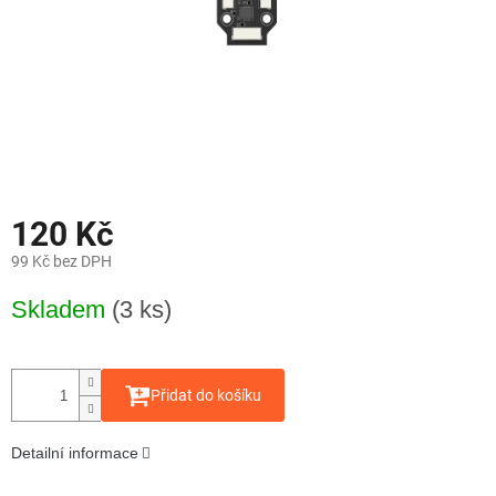
120 Kč
99 Kč bez DPH
Měrná
Skladem
(3 ks)
cena:
Přidat do košíku
Detailní informace