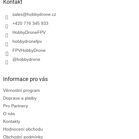
a
Kontakt
t
í
sales
@
hobbydrone.cz
+420 776 345 933
HobbyDroneFPV
hobbydronefpv
FPVHobbyDrone
@hobbydrone
Informace pro vás
Věrnostní program
Doprava a platby
Pro Partnery
O nás
Kontakty
Hodnocení obchodu
Obchodní podmínky