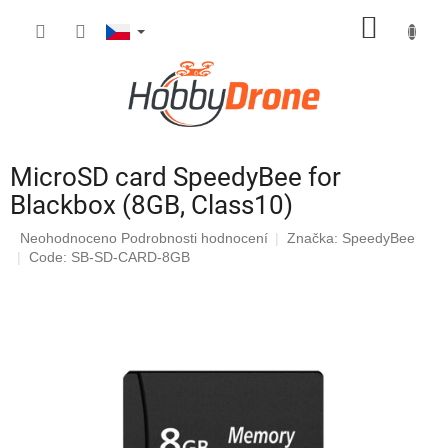
Přejít
NÁKUP
na
obsah
KOŠÍK
MicroSD card SpeedyBee for
Blackbox (8GB, Class10)
Průměrné
Neohodnoceno
Podrobnosti hodnocení
Značka:
SpeedyBee
hodnocení
Code: SB-SD-CARD-8GB
produktu
je
0,0
z
5
hvězdiček.