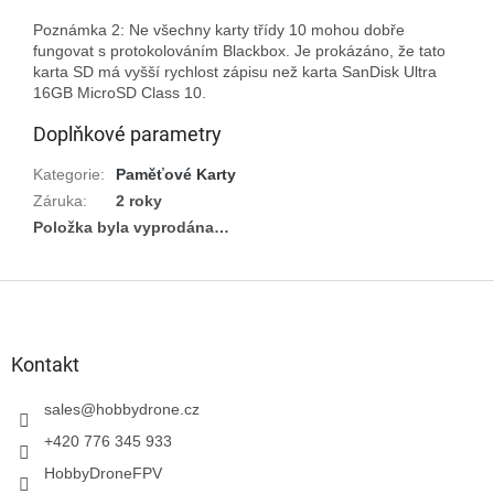
Poznámka 2: Ne všechny karty třídy 10 mohou dobře 
fungovat s protokolováním Blackbox. Je prokázáno, že tato 
karta SD má vyšší rychlost zápisu než karta SanDisk Ultra 
Doplňkové parametry
Kategorie
:
Paměťové Karty
Záruka
:
2 roky
Položka byla vyprodána…
Z
á
p
a
Kontakt
t
í
sales
@
hobbydrone.cz
+420 776 345 933
HobbyDroneFPV