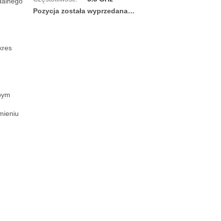
dalnego 
Pozycja została wyprzedana…
res 
bym 
mieniu
