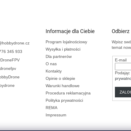
Informacje dla Ciebie
Odbierz
Program lojalnościowy
Wpisz swój
@
hobbydrone.cz
temat now
Wysyłka i płatności
776 345 933
Dla partnerów
yDroneFPV
E-mail
O nas
dronefpv
Kontakty
Podając 
obbyDrone
Opinie o sklepie
prywatno
bydrone
Warunki handlowe
ZALOG
Procedura reklamacyjna
Polityka prywatności
REMA
Impressum