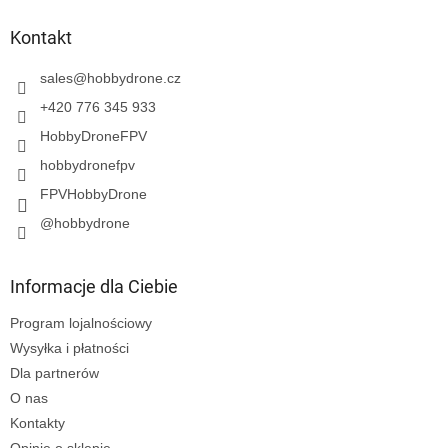
o
p
Kontakt
k
a
sales
@
hobbydrone.cz
+420 776 345 933
HobbyDroneFPV
hobbydronefpv
FPVHobbyDrone
@hobbydrone
Informacje dla Ciebie
Program lojalnościowy
Wysyłka i płatności
Dla partnerów
O nas
Kontakty
Opinie o sklepie