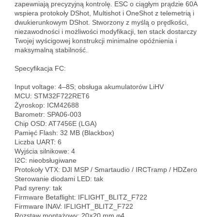
zapewniają precyzyjną kontrolę. ESC o ciągłym prądzie 60A 
wspiera protokoły DShot, Multishot i OneShot z telemetrią i 
dwukierunkowym DShot. Stworzony z myślą o prędkości, 
niezawodności i możliwości modyfikacji, ten stack dostarczy 
Twojej wyścigowej konstrukcji minimalne opóźnienia i 
maksymalną stabilność.

Specyfikacja FC:

Input voltage: 4–8S; obsługa akumulatorów LiHV  

MCU: STM32F722RET6  

Żyroskop: ICM42688  

Barometr: SPA06-003  

Chip OSD: AT7456E (LGA)  

Pamięć Flash: 32 MB (Blackbox)  

Liczba UART: 6  

Wyjścia silnikowe: 4  

I2C: nieobsługiwane  

Protokoły VTX: DJI MSP / Smartaudio / IRCTramp / HDZero  

Sterowanie diodami LED: tak  

Pad syreny: tak  

Firmware Betaflight: IFLIGHT_BLITZ_F722  

Firmware INAV: IFLIGHT_BLITZ_F722  

Rozstaw montażowy: 20×20 mm φ4  
