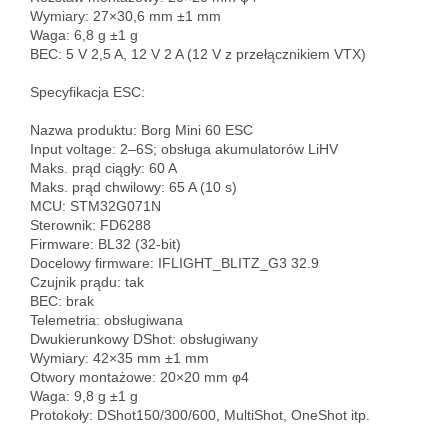
Wymiary: 27×30,6 mm ±1 mm  

Waga: 6,8 g ±1 g  

BEC: 5 V 2,5 A, 12 V 2 A (12 V z przełącznikiem VTX)

Specyfikacja ESC:

Nazwa produktu: Borg Mini 60 ESC  

Input voltage: 2–6S; obsługa akumulatorów LiHV  

Maks. prąd ciągły: 60 A  

Maks. prąd chwilowy: 65 A (10 s)  

MCU: STM32G071N  

Sterownik: FD6288  

Firmware: BL32 (32-bit)  

Docelowy firmware: IFLIGHT_BLITZ_G3 32.9  

Czujnik prądu: tak  

BEC: brak  

Telemetria: obsługiwana  

Dwukierunkowy DShot: obsługiwany  

Wymiary: 42×35 mm ±1 mm  

Otwory montażowe: 20×20 mm φ4  

Waga: 9,8 g ±1 g  

Protokoły: DShot150/300/600, MultiShot, OneShot itp.
