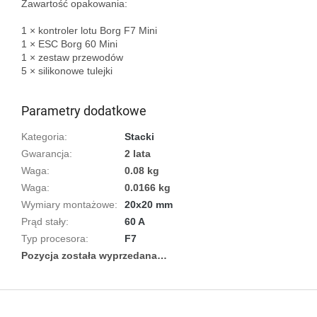
Zawartość opakowania:

1 × kontroler lotu Borg F7 Mini  

1 × ESC Borg 60 Mini  

1 × zestaw przewodów  

5 × silikonowe tulejki

Parametry dodatkowe
Kategoria
:
Stacki
Gwarancja
:
2 lata
Waga
:
0.08 kg
Waga
:
0.0166 kg
Wymiary montażowe
:
20x20 mm
Prąd stały
:
60 A
Typ procesora
:
F7
Pozycja została wyprzedana…
S
t