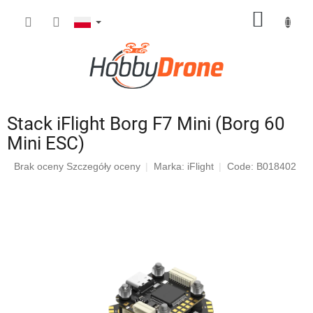
Przejść
KOSZY
do
treści
Stack iFlight Borg F7 Mini (Borg 60
Mini ESC)
Średnia
Brak oceny
Szczegóły oceny
Marka:
iFlight
Code: B018402
ocena
produktu
wynosi
0,0
na
5
gwiazdek.