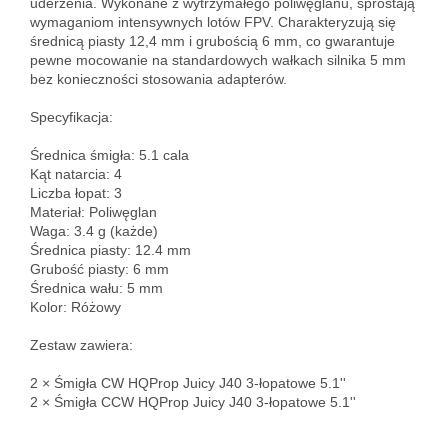
uderzenia. Wykonane z wytrzymałego poliwęglanu, sprostają 
wymaganiom intensywnych lotów FPV. Charakteryzują się 
średnicą piasty 12,4 mm i grubością 6 mm, co gwarantuje 
pewne mocowanie na standardowych wałkach silnika 5 mm 
bez konieczności stosowania adapterów.

Specyfikacja:

Średnica śmigła: 5.1 cala  

Kąt natarcia: 4  

Liczba łopat: 3  

Materiał: Poliwęglan  

Waga: 3.4 g (każde)  

Średnica piasty: 12.4 mm  

Grubość piasty: 6 mm  

Średnica wału: 5 mm  

Kolor: Różowy

Zestaw zawiera:

2 × Śmigła CW HQProp Juicy J40 3-łopatowe 5.1''  

2 × Śmigła CCW HQProp Juicy J40 3-łopatowe 5.1''
