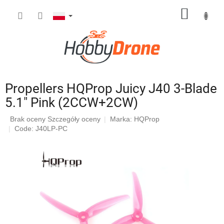
Przejść
KOSZY
do
treści
Propellers HQProp Juicy J40 3-Blade
5.1" Pink (2CCW+2CW)
Średnia
Brak oceny
Szczegóły oceny
Marka:
HQProp
ocena
Code: J40LP-PC
produktu
wynosi
0,0
na
5
gwiazdek.