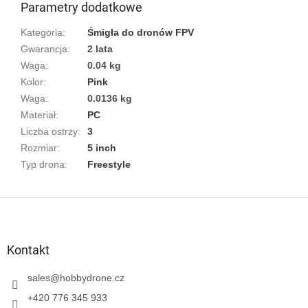
Parametry dodatkowe
Kategoria
:
Śmigła do dronów FPV
Gwarancja
:
2 lata
Waga
:
0.04 kg
Kolor
:
Pink
Waga
:
0.0136 kg
Materiał
:
PC
Liczba ostrzy
:
3
Rozmiar
:
5 inch
Typ drona
:
Freestyle
S
t
o
p
Kontakt
k
a
sales
@
hobbydrone.cz
+420 776 345 933