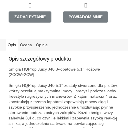
ZADAJ PYTANIE
POWIADOM MNIE
Opis
Ocena
Opinie
Opis szczegółowy produktu
Śmigła HQProp Juicy J40 3-łopatowe 5.1'' Różowe 
(2CCW+2CW)

Śmigła HQProp Juicy J40 5.1'' zostały stworzone dla pilotów, 
którzy oczekują maksymalnej mocy i precyzji podczas lotów 
freestyle i agresywnych manewrów. Z kątem natarcia 4 oraz 
konstrukcją z trzema łopatami zapewniają mocny ciąg i 
szybkie przyspieszenie, jednocześnie umożliwiając płynne 
sterowanie podczas ostrych zakrętów. Każde śmigło waży 
zaledwie 3,4 g, co czyni je lekkimi i zapewnia szybką reakcję 
silnika, a jednocześnie są trwałe na powtarzające się 