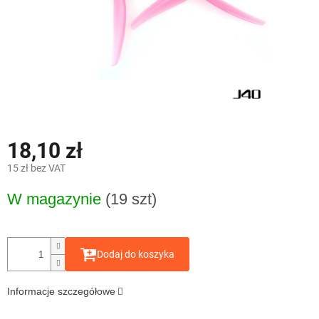
18,10 zł
15 zł bez VAT
Cena
W magazynie
(19 szt)
jednostkowa:
Dodaj do koszyka
Informacje szczegółowe