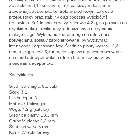
Ze skokiem 3,1 i solidnym, trójłopatkowym designem, 
zapewniają doskonałą kontrolę w środkowym zakresie 
przepustnicy oraz stabilny ciąg podczas wyścigów i 
freestyle’u. Każde śmigło waży zaledwie 4,2 g, co pozwala na 
szybkie reakcje silnika przy jednoczesnym utrzymaniu 
stałego ciągu. Wykonane z odpornego na uderzenia 
poliwęglanu, zostały zaprojektowane, by wytrzymać 
intensywne i agresywne loty. Średnica piasty wynosi 13,3 
mm, a jej grubość 6,3 mm, co zapewnia pewne mocowanie 
na standardowych wałach silnika 5 mm bez potrzeby 
stosowania adapterów.

Specyfikacja:

Średnica śmigła: 5,1 cala  

Skok: 3,1  

Liczba łopat: 3  

Materiał: Poliwęglan  

Waga: 4,2 g (sztuka)  

Średnica piasty: 13,3 mm  

Grubość piasty: 6,3 mm  

Średnica wału: 5 mm  

Kolor: Wielokolorowy  
