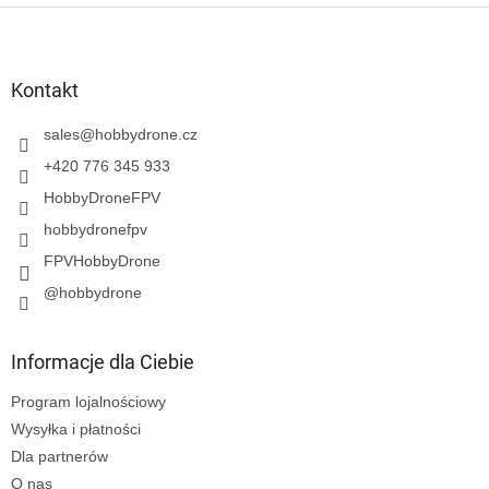
S
t
o
p
Kontakt
k
a
sales
@
hobbydrone.cz
+420 776 345 933
HobbyDroneFPV
hobbydronefpv
FPVHobbyDrone
@hobbydrone
Informacje dla Ciebie
Program lojalnościowy
Wysyłka i płatności
Dla partnerów
O nas