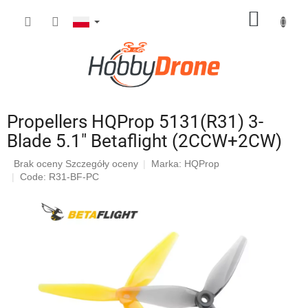
Przejść
KOSZY
do
treści
Propellers HQProp 5131(R31) 3-
Blade 5.1" Betaflight (2CCW+2CW)
Średnia
Brak oceny
Szczegóły oceny
Marka:
HQProp
ocena
Code: R31-BF-PC
produktu
wynosi
0,0
na
5
gwiazdek.