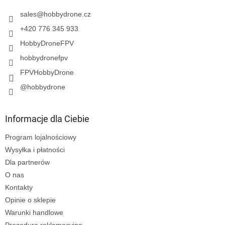
k
a
sales
@
hobbydrone.cz
+420 776 345 933
HobbyDroneFPV
hobbydronefpv
FPVHobbyDrone
@hobbydrone
Informacje dla Ciebie
Program lojalnościowy
Wysyłka i płatności
Dla partnerów
O nas
Kontakty
Opinie o sklepie
Warunki handlowe
Procedura reklamacyjna