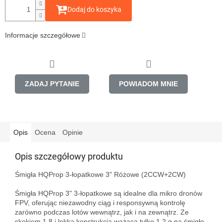
Dodaj do koszyka
Informacje szczegółowe
ZADAJ PYTANIE
POWIADOM MNIE
Opis
Ocena
Opinie
Opis szczegółowy produktu
Śmigła HQProp 3-łopatkowe 3" Różowe (2CCW+2CW)

Śmigła HQProp 3" 3-łopatkowe są idealne dla mikro dronów 
FPV, oferując niezawodny ciąg i responsywną kontrolę 
zarówno podczas lotów wewnątrz, jak i na zewnątrz. Ze 
skokiem 1,8 i lekką konstrukcją ważącą tylko 1,2 g na śmigło, 