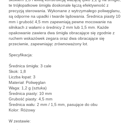
te trójłopatkowe śmigła doskonale łączą efektywność z 
precyzją sterowania. Wykonane z wytrzymałego poliwęglanu, 
są odporne na upadki i twarde lądowania. Średnica piasty 10 
mm i grubość 4,5 mm zapewniają pewne mocowanie na 
silnikach z wałami o średnicy 2 mm lub 1,5 mm. Każde 
opakowanie zawiera dwa śmigła obracające się zgodnie z 
ruchem wskazówek zegara oraz dwa obracające się 
przeciwnie, zapewniając zrównoważony lot.

Specyfikacja:

Średnica śmigła: 3 cale  

Skok: 1,8  

Liczba łopat: 3  

Materiał: Poliwęglan  

Waga: 1,2 g (sztuka)  

Średnica piasty: 10 mm  

Grubość piasty: 4,5 mm  

Średnica wału: 2 mm / 1,5 mm, pasujące do obu  

Kolor: Różowy  

W zestawie:
