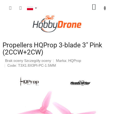
Przejść
KOSZY
do
treści
Propellers HQProp 3-blade 3" Pink
(2CCW+2CW)
Średnia
Brak oceny
Szczegóły oceny
Marka:
HQProp
ocena
Code: T3X1.8X3PI-PC-1.5MM
produktu
wynosi
0,0
na
5
gwiazdek.