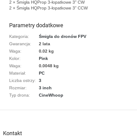
2 × Śmigła HQProp 3-łopatkowe 3" CW  

2 × Śmigła HQProp 3-łopatkowe 3" CCW

Parametry dodatkowe
Kategoria
:
Śmigła do dronów FPV
Gwarancja
:
2 lata
Waga
:
0.02 kg
Kolor
:
Pink
Waga
:
0.0048 kg
Materiał
:
PC
Liczba ostrzy
:
3
Rozmiar
:
3 inch
Typ drona
:
CineWhoop
S
t
o
p
Kontakt