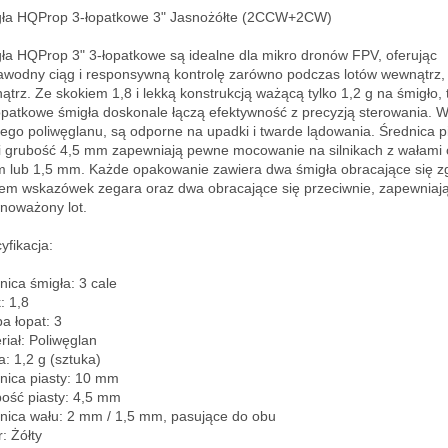
ła HQProp 3-łopatkowe 3" Jasnożółte (2CCW+2CW)

ła HQProp 3" 3-łopatkowe są idealne dla mikro dronów FPV, oferując 
awodny ciąg i responsywną kontrolę zarówno podczas lotów wewnątrz, j
ątrz. Ze skokiem 1,8 i lekką konstrukcją ważącą tylko 1,2 g na śmigło, t
łopatkowe śmigła doskonale łączą efektywność z precyzją sterowania. 
łego poliwęglanu, są odporne na upadki i twarde lądowania. Średnica pi
 grubość 4,5 mm zapewniają pewne mocowanie na silnikach z wałami o
 lub 1,5 mm. Każde opakowanie zawiera dwa śmigła obracające się zg
em wskazówek zegara oraz dwa obracające się przeciwnie, zapewniają
noważony lot.

fikacja:

ica śmigła: 3 cale  

 1,8  

a łopat: 3  

iał: Poliwęglan  

: 1,2 g (sztuka)  

nica piasty: 10 mm  

ość piasty: 4,5 mm  

nica wału: 2 mm / 1,5 mm, pasujące do obu  

: Żółty  
