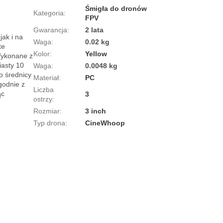
Śmigła do dronów
Kategoria
:
FPV
Gwarancja
:
2 lata
ak i na 
Waga
:
0.02 kg
e 
Kolor
:
Yellow
Wykonane z 
asty 10 
Waga
:
0.0048 kg
 średnicy 
Materiał
:
PC
odnie z 
Liczba
c 
3
ostrzy
:
Rozmiar
:
3 inch
Typ drona
:
CineWhoop