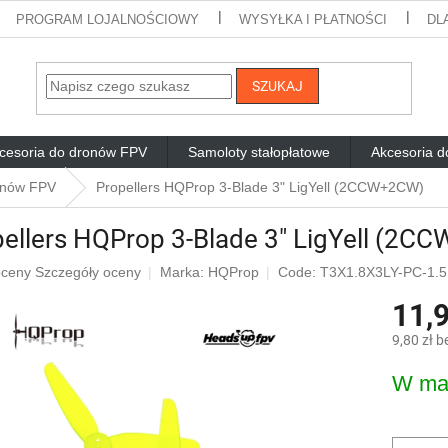
PROGRAM LOJALNOŚCIOWY
WYSYŁKA I PŁATNOŚCI
DL
SZUKAJ
cesoria do dronów FPV
Samoloty stałopłatowe
Akcesoria d
onów FPV
Propellers HQProp 3-Blade 3" LigYell (2CCW+2CW)
ellers HQProp 3-Blade 3" LigYell (2C
ia
oceny
Szczegóły oceny
Marka:
HQProp
Code: T3X1.8X3LY-PC-1.
11,9
ktu
i
9,80 zł b
Cena
W ma
jednostk
dek.