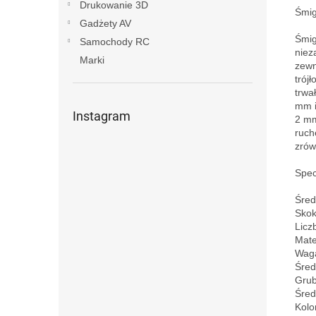
Drukowanie 3D
Śmig
Gadżety AV
Śmig
Samochody RC
niez
Marki
zewn
trój
trwa
mm i
Instagram
2 mm
ruch
zrów
Specy
Średn
Skok:
Liczb
Mater
Waga
Śred
Grub
Śred
Kolor