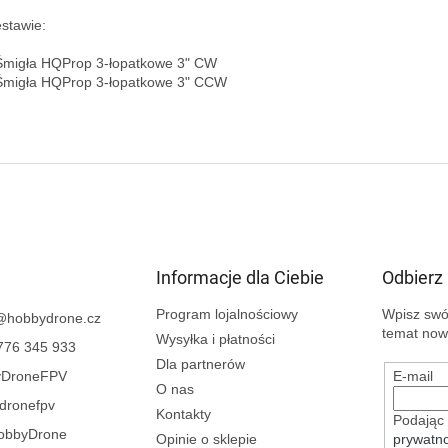
stawie:

Śmigła HQProp 3-łopatkowe 3" CW  

Śmigła HQProp 3-łopatkowe 3" CCW

Informacje dla Ciebie
Odbierz
Program lojalnościowy
Wpisz swój
@
hobbydrone.cz
temat now
Wysyłka i płatności
776 345 933
Dla partnerów
yDroneFPV
E-mail
O nas
dronefpv
Kontakty
Podając 
obbyDrone
Opinie o sklepie
prywatno