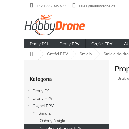
Przejść
+420 776 345 933
sales@hobbydrone.cz
do
treści
Drony DJI
Drony FPV
Części FPV
Ak
Home
Części FPV
Śmigła
Śmigła do dr
P
Prop
a
Pominąć
s
Średn
Kategoria
Brak 
kategorie
e
ocena
k
produ
Drony DJI
b
wynos
Drony FPV
o
0,0
na
Części FPV
c
5
z
Śmigła
gwiaz
n
Osłony śmigła
y
Śmigła do dronów FPV