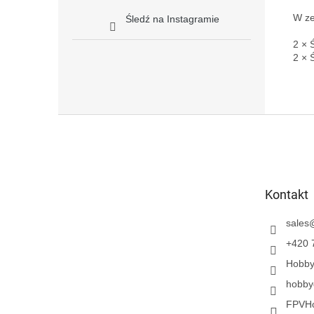
W ze
Śledź na Instagramie
2 × 
2 × 
S
t
o
p
k
Kontakt
a
sales
+420 
Hobb
hobby
FPVH