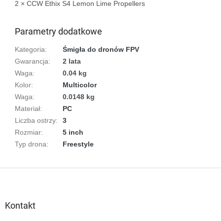
2 × CCW Ethix S4 Lemon Lime Propellers

Parametry dodatkowe
Kategoria
:
Śmigła do dronów FPV
Gwarancja
:
2 lata
Waga
:
0.04 kg
Kolor
:
Multicolor
Waga
:
0.0148 kg
Materiał
:
PC
Liczba ostrzy
:
3
Rozmiar
:
5 inch
Typ drona
:
Freestyle
S
t
o
p
Kontakt
k