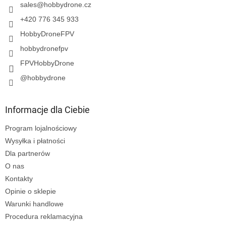
a
sales
@
hobbydrone.cz
+420 776 345 933
HobbyDroneFPV
hobbydronefpv
FPVHobbyDrone
@hobbydrone
Informacje dla Ciebie
Program lojalnościowy
Wysyłka i płatności
Dla partnerów
O nas
Kontakty
Opinie o sklepie
Warunki handlowe
Procedura reklamacyjna