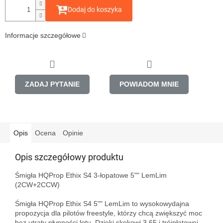
Dodaj do koszyka
Informacje szczegółowe
ZADAJ PYTANIE
POWIADOM MNIE
Opis
Ocena
Opinie
Opis szczegółowy produktu
Śmigła HQProp Ethix S4 3-łopatowe 5"" LemLim 
(2CW+2CCW)

Śmigła HQProp Ethix S4 5"" LemLim to wysokowydajna 
propozycja dla pilotów freestyle, którzy chcą zwiększyć moc 
bez utraty płynności lotu. Dzięki skokowi 3.65 i trójpłatowej 