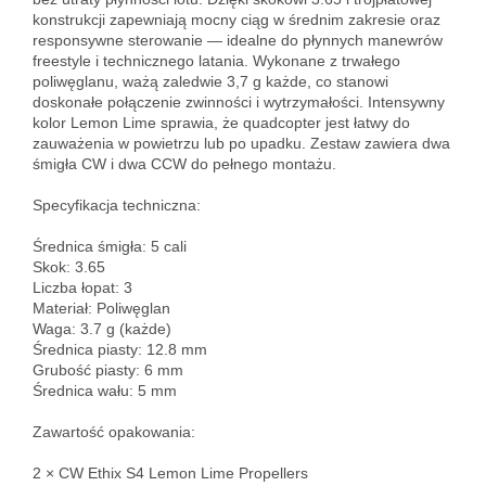
konstrukcji zapewniają mocny ciąg w średnim zakresie oraz 
responsywne sterowanie — idealne do płynnych manewrów 
freestyle i technicznego latania. Wykonane z trwałego 
poliwęglanu, ważą zaledwie 3,7 g każde, co stanowi 
doskonałe połączenie zwinności i wytrzymałości. Intensywny 
kolor Lemon Lime sprawia, że quadcopter jest łatwy do 
zauważenia w powietrzu lub po upadku. Zestaw zawiera dwa 
śmigła CW i dwa CCW do pełnego montażu.

Specyfikacja techniczna:

Średnica śmigła: 5 cali  

Skok: 3.65  

Liczba łopat: 3  

Materiał: Poliwęglan  

Waga: 3.7 g (każde)  

Średnica piasty: 12.8 mm  

Grubość piasty: 6 mm  

Średnica wału: 5 mm

Zawartość opakowania:

2 × CW Ethix S4 Lemon Lime Propellers  
