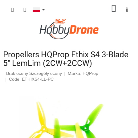
Przejść
KOSZY
do
treści
Propellers HQProp Ethix S4 3-Blade
5" LemLim (2CW+2CCW)
Średnia
Brak oceny
Szczegóły oceny
Marka:
HQProp
ocena
Code: ETHIXS4-LL-PC
produktu
wynosi
0,0
na
5
gwiazdek.