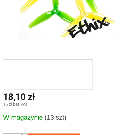
18,10 zł
15 zł bez VAT
Cena
W magazynie
(13 szt)
jednostkowa: