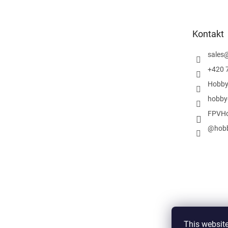
o
p
k
Kontakt
a
sales
+420 
Hobby
hobby
FPVHo
@hobb
This website