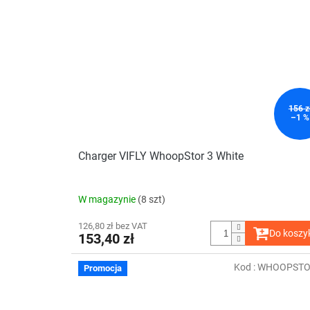
156 z
–1 %
Charger VIFLY WhoopStor 3 White
W magazynie
(8 szt)
126,80 zł bez VAT
Do koszy
153,40 zł
Kod :
WHOOPSTO
Promocja