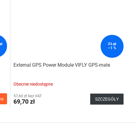
zł
71 zł
–1 %
External GPS Power Module VIFLY GPS-mate
Obecnie niedostępne
57,60 zł bez VAT
ka
SZCZEGÓŁY
69,70 zł
K
o
n
t