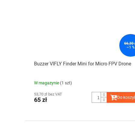
66,30 
–1 %
Buzzer VIFLY Finder Mini for Micro FPV Drone
W magazynie
(1 szt)
53,70 zł bez VAT
Do koszy
65 zł
S
t