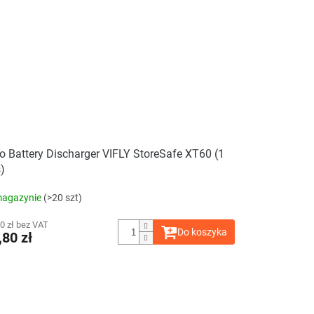
o Battery Discharger VIFLY StoreSafe XT60 (1
)
agazynie
(>20 szt)
0 zł bez VAT
Do koszyka
,80 zł