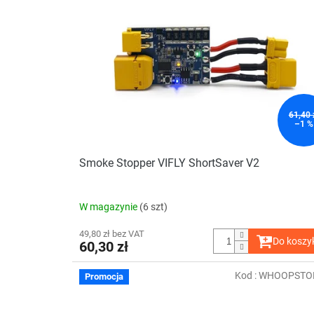
t
n
a
i
p
e
r
p
o
r
d
o
u
d
k
u
61,40 
–1 %
t
k
ó
t
w
ó
Smoke Stopper VIFLY ShortSaver V2
w
W magazynie
(6 szt)
49,80 zł bez VAT
Do koszy
60,30 zł
Kod :
WHOOPSTO
Promocja