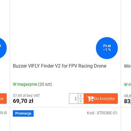
ł
71 zł
–1 %
Buzzer VIFLY Finder V2 for FPV Racing Drone
Wir
W magazynie
(20 szt)
W m
57,60 zł bez VAT
68,8
ka
Do koszyka
69,70 zł
83
R-R
Kod :
STROBE-01
Promocja