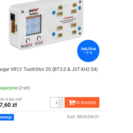
160,70 zł
–1 %
rger VIFLY ToothStor 2S (BT3.0 & JST-XH2.54)
agazynie
(2 szt)
30 zł bez VAT
Do koszyka
7,60 zł
Kod :
BEACON-01
omocja