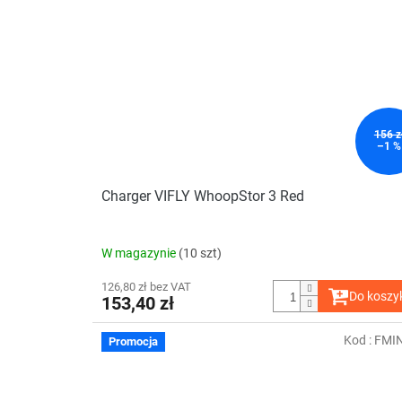
156 z
–1 %
Charger VIFLY WhoopStor 3 Red
W magazynie
(10 szt)
126,80 zł bez VAT
Do koszy
153,40 zł
Kod :
FMI
Promocja