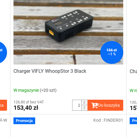
zł
156 zł
–1 %
Charger VIFLY WhoopStor 3 Black
Cha
W magazynie
(>20 szt)
W m
126,80 zł bez VAT
130,
ka
Do koszyka
153,40 zł
15
R-W
Kod :
FINDER01
Promocja
Pr