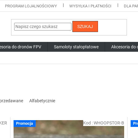
PROGRAM LOJALNOŚCIOWY
WYSYŁKA I PŁATNOŚCI
DLA P
SZUKAJ
esoria do dronów FPV
Samoloty stałopłatowe
Akcesoria do
 sprzedawane
Alfabetycznie
KER
Kod :
WHOOPSTOR-B
Promocja
Pr