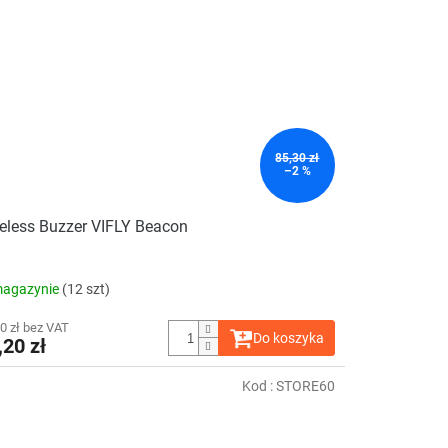
85,30 zł
–2 %
eless Buzzer VIFLY Beacon
agazynie
(12 szt)
0 zł bez VAT
Do koszyka
,20 zł
Kod :
STORE60