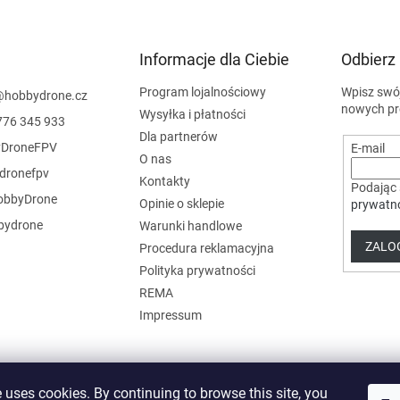
r
o
l
k
Informacje dla Ciebie
Odbierz
i
l
Program lojalnościowy
Wpisz swój
@
hobbydrone.cz
i
nowych pr
Wysyłka i płatności
776 345 933
s
Dla partnerów
t
DroneFPV
E-mail
y
O nas
dronefpv
Kontakty
Podając 
bbyDrone
Opinie o sklepie
prywatn
ydrone
Warunki handlowe
ZALOG
Procedura reklamacyjna
Polityka prywatności
REMA
Impressum
 uses cookies. By continuing to browse this site, you