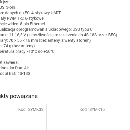
fejsy:
US: 3-pin
cze danych do FC: 4-stykowy UART
nały PWM 1-5: 6-stykowe
ście wideo: 8-pin Ethernet
tualizacja oprogramowania układowego: USB typu C
lanie: 11-16,8 V (z możliwością rozszerzenia do 4S-18S przez BEC)
ary: 70 × 55 × 16 mm (bez anteny, z wentylatorem)
: 74 g (bez anteny)
eratura pracy: -10°C do +50°C
et zawiera:
ednostka Dual Air
oduł BEC 4S-18S
kty powiązane
Kod :
SYMK32
Kod :
SYMK15