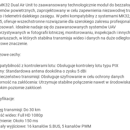
 MK32 Dual Air Unit to zaawansowany technologicznie moduł do bezzał
emów powietrznych, zaprojektowany w celu zapewnienia niezawodnej tr
o i telemetrii dalekiego zasięgu. W pełni kompatybilny z systemami MK32
, oferuje wszechstronne rozwiązanie dla szerokiego zakresu profesjona
osowań. Idealnie nadaje się do zaawansowanych systemów UAV
rzystywanych w fotografii lotniczej, monitorowaniu, inspekcjach i innyc
ariuszach, w których stabilna transmisja wideo i danych na duże odległo
zowe znaczenie.
zowe cechy:
atybilność z kontrolerami lotu: Obsługuje kontrolery lotu typu PIX
ny: Standardowa antena dookólna o zysku 5 dBi
ieczeństwo transmisji: Obsługuje szyfrowanie w celu ochrony danych
rność na zakłócenia: Utrzymuje stabilne połączenie nawet w środowisk
kim poziomie zakłóceń
yfikacje:
ęg transmisji: Do 30 km
ść wideo: Full HD 1080p
nienie: Około 150 ms
ały wyjściowe: 16 kanałów S.BUS, 5 kanałów PWM