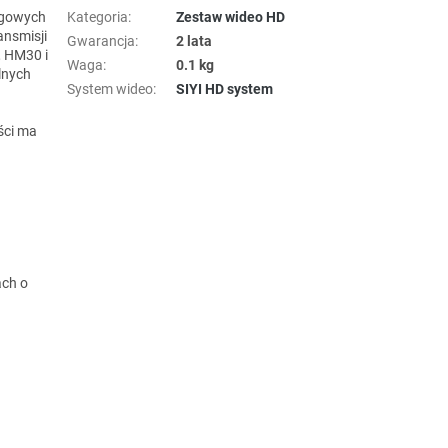
ogowych
Kategoria
:
Zestaw wideo HD
ansmisji
Gwarancja
:
2 lata
, HM30 i
Waga
:
0.1 kg
lnych
System wideo
:
SIYI HD system
h
ści ma
ach o