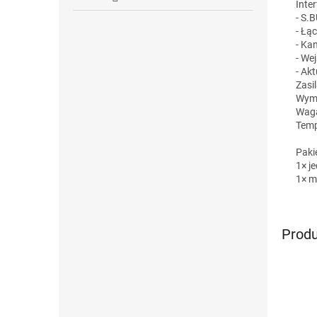
Inter
- S.B
- Łą
- Ka
- Wej
- Ak
Zasi
Wymi
Waga
Temp
Paki
1× j
1× m
Produ