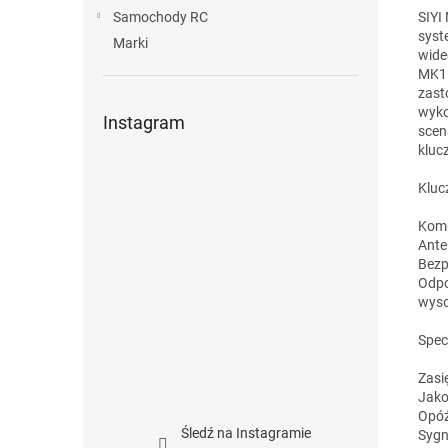
SIYI
Samochody RC
syst
Marki
wide
MK15
zast
wyko
Instagram
scen
kluc
Kluc
Komp
Ante
Bezp
Odpo
wyso
Spec
Zasi
Jako
Opóź
Śledź na Instagramie
Sygn