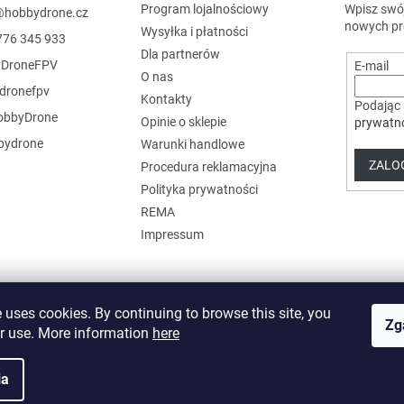
Program lojalnościowy
Wpisz swój
@
hobbydrone.cz
nowych pr
Wysyłka i płatności
776 345 933
Dla partnerów
DroneFPV
E-mail
O nas
dronefpv
Kontakty
Podając 
bbyDrone
Opinie o sklepie
prywatn
ydrone
Warunki handlowe
ZALOG
Procedura reklamacyjna
Polityka prywatności
REMA
Impressum
 uses cookies. By continuing to browse this site, you
Zg
ir use. More information
here
ia
rzeżone.
Edytuj ustawienia plików cookie