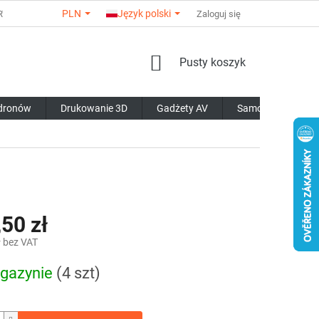
PLN
Język polski
ARTNERÓW
O NAS
KONTAKTY
Zaloguj się
OPINIE O SKLEPIE
WAR
KOSZYK
Pusty koszyk
 dronów
Drukowanie 3D
Gadżety AV
Samochody RC
50 zł
ł bez VAT
gazynie
(4 szt)
owa: