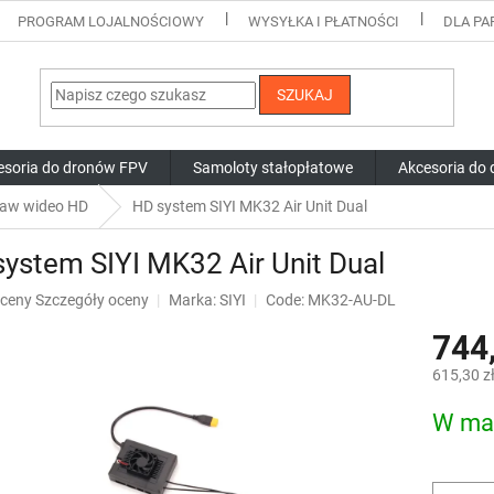
PROGRAM LOJALNOŚCIOWY
WYSYŁKA I PŁATNOŚCI
DLA P
SZUKAJ
esoria do dronów FPV
Samoloty stałopłatowe
Akcesoria do
taw wideo HD
HD system SIYI MK32 Air Unit Dual
ystem SIYI MK32 Air Unit Dual
ia
oceny
Szczegóły oceny
Marka:
SIYI
Code: MK32-AU-DL
744,
ktu
i
615,30 z
Cena
W ma
jednostk
dek.