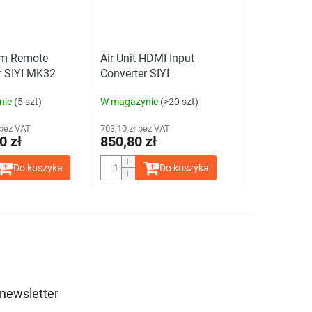
em Remote
Air Unit HDMI Input
r SIYI MK32
Converter SIYI
 Ground Station
nie
(5 szt)
W magazynie
(>20 szt)
es Bundle
 bez VAT
703,10 zł bez VAT
0 zł
850,80 zł
Do koszyka
Do koszyka
 newsletter