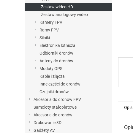
Zestaw wideo HD
Zestaw analogowy wideo
Kamery FPV
Ramy FPV
Silniki
Elektronika lotnicza
Odbiorniki dronów
Anteny do dronów
Moduły GPS
Kable i złącza
Inne części do dronów
Czujniki dronów
Akcesoria do dronów FPV
Samoloty stałopłatowe
Opis
Akcesoria do dronów
Drukowanie 3D
Opi
Gadżety AV