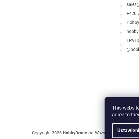
sales
+420 
Hobby
hobby
FPVHo
@hobb
This website
agree to the
Ustawien
Copyright 2026
HobbyDrone.cz
. Wszystkie prawa zast