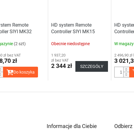
ystem Remote
HD system Remote
HD syst
oller SIYI MK32
Controller SIYI MK15
Controlle
eld Ground Station
Handheld Ground Station
Handheld
azynie
(2 szt)
Obecnie niedostępne
W magazy
dard Combo
Standard Combo
HDMI Sal
60 zł bez VAT
1 937,20
2 496,90 zł
8,70 zł
3 021,3
zł bez VAT
2 344 zł
SZCZEGÓŁY
Do koszyka
Informacje dla Ciebie
Odbierz