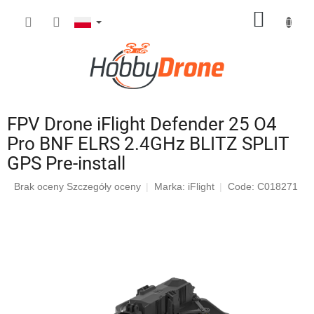
Przejść
KOSZY
do
treści
FPV Drone iFlight Defender 25 O4
Pro BNF ELRS 2.4GHz BLITZ SPLIT
GPS Pre-install
Średnia
Brak oceny
Szczegóły oceny
Marka:
iFlight
Code: C018271
ocena
produktu
wynosi
0,0
na
5
gwiazdek.