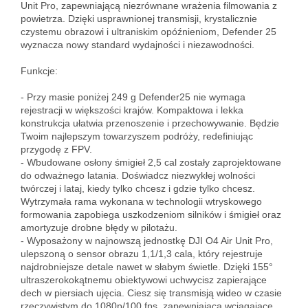
Unit Pro, zapewniającą niezrównane wrażenia filmowania z 
powietrza. Dzięki usprawnionej transmisji, krystalicznie 
czystemu obrazowi i ultraniskim opóźnieniom, Defender 25 
wyznacza nowy standard wydajności i niezawodności.

Funkcje:

- Przy masie poniżej 249 g Defender25 nie wymaga 
rejestracji w większości krajów. Kompaktowa i lekka 
konstrukcja ułatwia przenoszenie i przechowywanie. Będzie 
Twoim najlepszym towarzyszem podróży, redefiniując 
przygodę z FPV.  

- Wbudowane osłony śmigieł 2,5 cal zostały zaprojektowane 
do odważnego latania. Doświadcz niezwykłej wolności 
twórczej i lataj, kiedy tylko chcesz i gdzie tylko chcesz. 
Wytrzymała rama wykonana w technologii wtryskowego 
formowania zapobiega uszkodzeniom silników i śmigieł oraz 
amortyzuje drobne błędy w pilotażu.  

- Wyposażony w najnowszą jednostkę DJI O4 Air Unit Pro, 
ulepszoną o sensor obrazu 1,1/1,3 cala, który rejestruje 
najdrobniejsze detale nawet w słabym świetle. Dzięki 155° 
ultraszerokokątnemu obiektywowi uchwycisz zapierające 
dech w piersiach ujęcia. Ciesz się transmisją wideo w czasie 
rzeczywistym do 1080p/100 fps, zapewniającą wciągające 