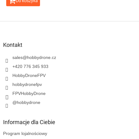
Do koszyka
S
t
o
p
Kontakt
k
a
sales
@
hobbydrone.cz
+420 776 345 933
HobbyDroneFPV
hobbydronefpv
FPVHobbyDrone
@hobbydrone
Informacje dla Ciebie
Program lojalnościowy