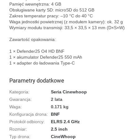
Pamięć wewnętrzna: 4 GB  

Obsługiwane karty SD: microSD do 512 GB  

Zakres temperatur pracy: –10 °C do 40 °C  

Waga jednostki powietrznej (z modułem kamery): ok. 32 g  

Wymiary modułu transmisji: 33,5 × 33,5 × 13 mm (D×S×W)

Zawartość opakowania:

1 × Defender25 O4 HD BNF  

1 × akumulator Defender25 550 mAh  

1 × adapter do ładowania Type-C

Parametry dodatkowe
Kategoria
:
Seria Cinewhoop
Gwarancja
:
2 lata
Waga
:
0.171 kg
Konfiguracja drona
:
BNF
Protokół odbiorcy
:
ELRS 2.4 GHz
Rozmiar
:
2.5 inch
Typ drona
:
CineWhoop