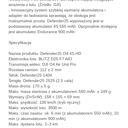
wrażenia z lotu. (Źródło: DJI)  

- Innowacyjny system szybkiej wymiany akumulatora i 
adapter do ładowania sprawiają, że obsługa jest 
maksymalnie prosta. Defender25 wyposażony jest w 
podstawowy akumulator 4S 550 mAh. Opcjonalnie dostępny 
jest akumulator Endurance 900 mAh.

Specyfikacja:

Nazwa produktu: Defender25 O4 4S HD  

Elektronika lotu: BLITZ D25 F7 AIO  

Transmisja wideo: DJI O4 Air Unit Pro  

Rozstaw ramion: 112 ± 2 mm  

Silnik: Defender25 1404  

Śmigła: Defender25 2525 (2,5 cala)  

Masa drona: 170 ± 5 g  

Maks. masa startowa z akumulatorem 550 mAh: ≤ 249 g  

Wymiary (D×S×W): 158 × 155 × 69 mm  

Maks. prędkość: 100 km/h (tryb ręczny)  

Maks. wysokość lotu: 3500 m  

Maks. czas zawisu: ok. 6 min (z akumulatorem 550 mAh), 10 
min (z akumulatorem 900 mAh)  

Maks. dystans lotu: 2–3 km  
