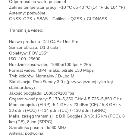
Odporność na wiatr: poziom 4  

Zakres temperatur pracy: –10 °C do 40 °C (14 °F do 104 °F)  

Antenny: podwójne  

GNSS: GPS + SBAS + Galileo + QZSS + GLONASS

Transmisja wideo:

Nazwa produktu: DJI O4 Air Unit Pro  

Sensor obrazu: 1/1,3 cala  

Obiektyw: FOV 155°  

ISO: 100–25600  

Rozdzielczość wideo: 1080p/100 fps H.265  

Format wideo: MP4; maks. bitrate 130 Mbps  

Tryb kolorów: Normalny / D-Log M  

Stabilizacja: RockSteady 3.0+ (przy włączonej tylko kąt 
standardowy)  

Jakość podglądu: 1080p@100 fps  

Częstotliwość pracy: 5,170–5,250 GHz & 5,725–5,850 GHz  

Moc nadajnika (EIRP): 5,1 GHz < 23 dBm (CE) / 5,8 GHz < 
33 dBm (FCC) / < 14 dBm (CE) / < 30 dBm (SRRC)  

Maks. zasięg transmisji: z DJI Goggles 3/N3: 15 km (FCC), 8 
km (CE), 8 km (SRRC)  

Szerokość pasma: do 60 MHz  

Antena: podwójna  
