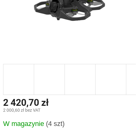
2 420,70 zł
2 000,60 zł bez VAT
Cena
W magazynie
(4 szt)
jednostkowa: