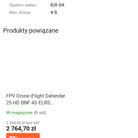
System wideo
:
DJI O4
Moc drona
:
4 S
Produkty powiązane
FPV Drone iFlight Defender
25 HD BNF 4S ELRS
2.4GHz - DJI O3 Air Unit
W magazynie
(6 szt)
2 284,90 zł bez VAT
2 764,70 zł