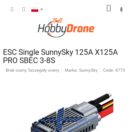
Przejść
KOSZY
do
treści
ESC Single SunnySky 125A X125A
PRO SBEC 3-8S
Średnia
Brak oceny
Szczegóły oceny
Marka:
SunnySky
Code: 6773
ocena
produktu
wynosi
0,0
na
5
gwiazdek.