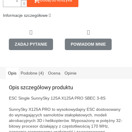
Dodaj do koszyka
Informacje szczegółowe
ZADAJ PYTANIE
POWIADOM MNIE
Opis
Podobne (4)
Ocena
Opinie
Opis szczegółowy produktu
ESC Single SunnySky 125A X125A PRO SBEC 3-8S

SunnySky X125A PRO to wysokowydajny ESC dostosowany 
do wymagających samolotów stałopłatowych, modeli 
akrobacyjnych 3D i helikopterów. Wyposażony w potężny 32-
bitowy procesor działający z częstotliwością 170 MHz, 
zapewnia responsywną wydajność i zaawansowane 