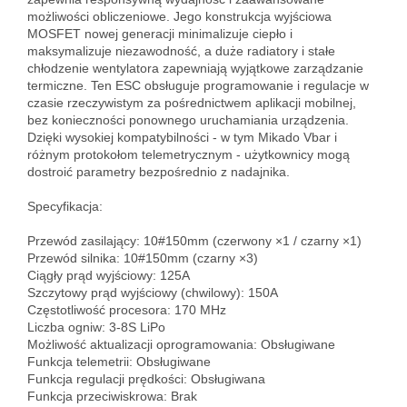
możliwości obliczeniowe. Jego konstrukcja wyjściowa 
MOSFET nowej generacji minimalizuje ciepło i 
maksymalizuje niezawodność, a duże radiatory i stałe 
chłodzenie wentylatora zapewniają wyjątkowe zarządzanie 
termiczne. Ten ESC obsługuje programowanie i regulacje w 
czasie rzeczywistym za pośrednictwem aplikacji mobilnej, 
bez konieczności ponownego uruchamiania urządzenia. 
Dzięki wysokiej kompatybilności - w tym Mikado Vbar i 
różnym protokołom telemetrycznym - użytkownicy mogą 
dostroić parametry bezpośrednio z nadajnika.

Specyfikacja:

Przewód zasilający: 10#150mm (czerwony ×1 / czarny ×1)

Przewód silnika: 10#150mm (czarny ×3)

Ciągły prąd wyjściowy: 125A

Szczytowy prąd wyjściowy (chwilowy): 150A

Częstotliwość procesora: 170 MHz

Liczba ogniw: 3-8S LiPo

Możliwość aktualizacji oprogramowania: Obsługiwane

Funkcja telemetrii: Obsługiwane

Funkcja regulacji prędkości: Obsługiwana

Funkcja przeciwiskrowa: Brak
