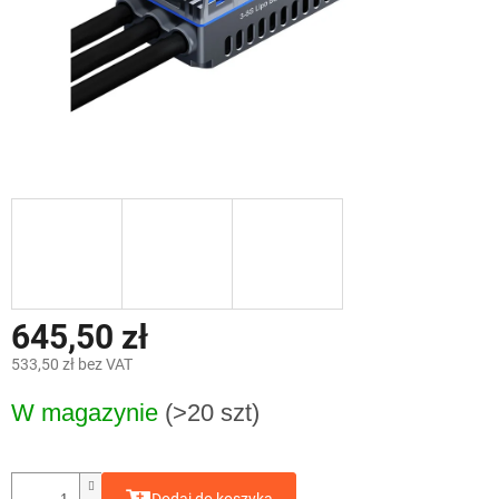
645,50 zł
533,50 zł bez VAT
Cena
W magazynie
(>20 szt)
jednostkowa: