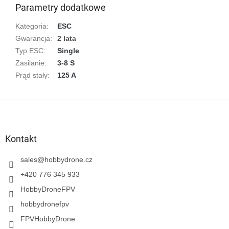
Parametry dodatkowe
Kategoria
:
ESC
Gwarancja
:
2 lata
Typ ESC
:
Single
Zasilanie
:
3-8 S
Prąd stały
:
125 A
S
t
o
p
Kontakt
k
a
sales
@
hobbydrone.cz
+420 776 345 933
HobbyDroneFPV
hobbydronefpv
FPVHobbyDrone