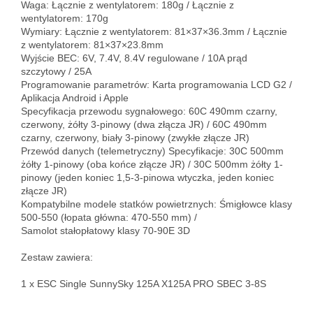
Waga: Łącznie z wentylatorem: 180g / Łącznie z 
wentylatorem: 170g

Wymiary: Łącznie z wentylatorem: 81×37×36.3mm / Łącznie 
z wentylatorem: 81×37×23.8mm

Wyjście BEC: 6V, 7.4V, 8.4V regulowane / 10A prąd 
szczytowy / 25A

Programowanie parametrów: Karta programowania LCD G2 / 
Aplikacja Android i Apple

Specyfikacja przewodu sygnałowego: 60C 490mm czarny, 
czerwony, żółty 3-pinowy (dwa złącza JR) / 60C 490mm 
czarny, czerwony, biały 3-pinowy (zwykłe złącze JR)

Przewód danych (telemetryczny) Specyfikacje: 30C 500mm 
żółty 1-pinowy (oba końce złącze JR) / 30C 500mm żółty 1-
pinowy (jeden koniec 1,5-3-pinowa wtyczka, jeden koniec 
złącze JR)

Kompatybilne modele statków powietrznych: Śmigłowce klasy 
500-550 (łopata główna: 470-550 mm) / 

Samolot stałopłatowy klasy 70-90E 3D

Zestaw zawiera:

1 x ESC Single SunnySky 125A X125A PRO SBEC 3-8S
