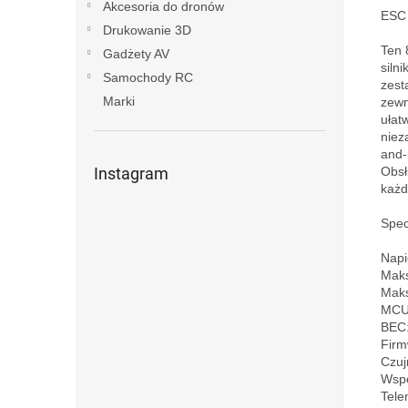
Akcesoria do dronów
ESC 
Drukowanie 3D
Ten 
Gadżety AV
siln
Samochody RC
zest
Marki
zewn
ułat
niez
and-
Obsł
Instagram
każd
Specy
Napi
Maks
Maks
MCU:
BEC: 
Firm
Czujn
Wspó
Tele