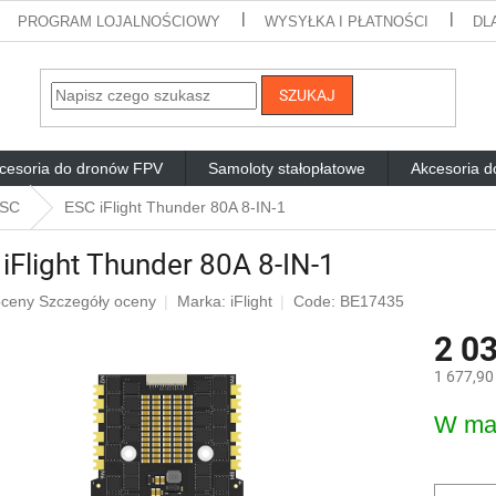
PROGRAM LOJALNOŚCIOWY
WYSYŁKA I PŁATNOŚCI
DL
SZUKAJ
cesoria do dronów FPV
Samoloty stałopłatowe
Akcesoria d
SC
ESC iFlight Thunder 80A 8-IN-1
iFlight Thunder 80A 8-IN-1
ia
oceny
Szczegóły oceny
Marka:
iFlight
Code: BE17435
2 03
ktu
i
1 677,90
Cena
W ma
jednostk
dek.