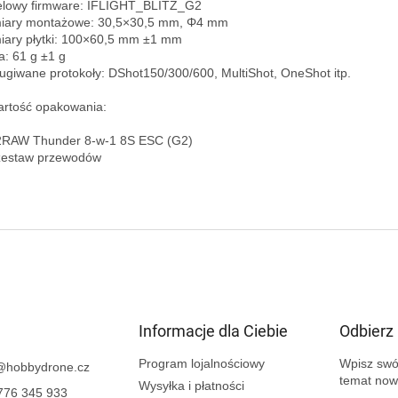
lowy firmware: IFLIGHT_BLITZ_G2  

ary montażowe: 30,5×30,5 mm, Φ4 mm  

ary płytki: 100×60,5 mm ±1 mm  

: 61 g ±1 g  

ugiwane protokoły: DShot150/300/600, MultiShot, OneShot itp.

rtość opakowania:

2RAW Thunder 8-w-1 8S ESC (G2)  

zestaw przewodów

Informacje dla Ciebie
Odbierz
Program lojalnościowy
Wpisz swój
@
hobbydrone.cz
temat now
Wysyłka i płatności
776 345 933