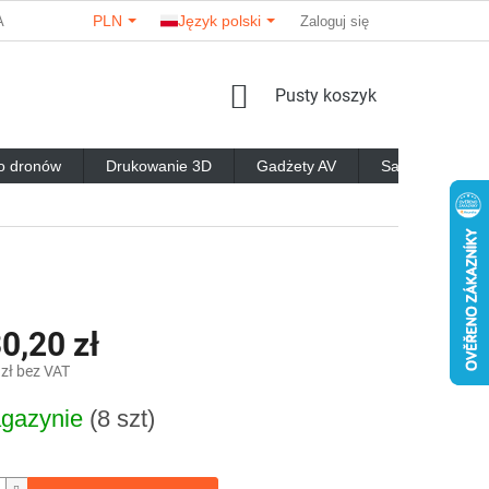
PLN
Język polski
A PARTNERÓW
O NAS
KONTAKTY
Zaloguj się
OPINIE O SKLEPIE
KOSZYK
Pusty koszyk
o dronów
Drukowanie 3D
Gadżety AV
Samochody RC
0,20 zł
 zł bez VAT
gazynie
(8 szt)
owa: