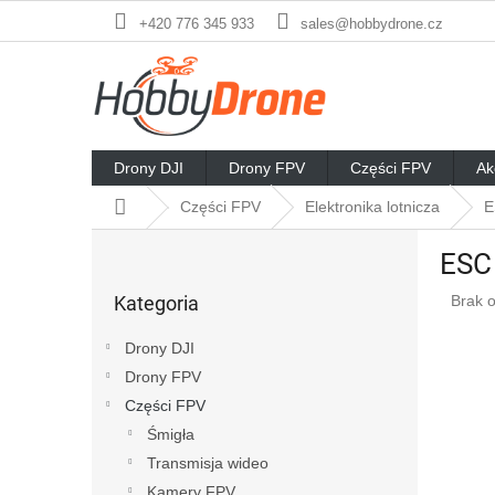
Przejść
+420 776 345 933
sales@hobbydrone.cz
do
treści
Drony DJI
Drony FPV
Części FPV
Ak
Home
Części FPV
Elektronika lotnicza
E
P
ESC 
a
Pominąć
s
Średn
Kategoria
Brak 
kategorie
e
ocena
k
produ
Drony DJI
b
wynos
Drony FPV
o
0,0
na
Części FPV
c
5
z
Śmigła
gwiaz
n
Transmisja wideo
y
Kamery FPV