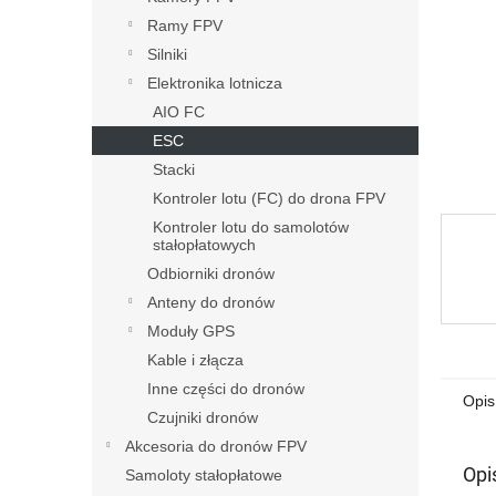
Ramy FPV
Silniki
Elektronika lotnicza
AIO FC
ESC
Stacki
Kontroler lotu (FC) do drona FPV
Kontroler lotu do samolotów
stałopłatowych
Odbiorniki dronów
Anteny do dronów
Moduły GPS
Kable i złącza
Inne części do dronów
Opis
Czujniki dronów
Akcesoria do dronów FPV
Opi
Samoloty stałopłatowe