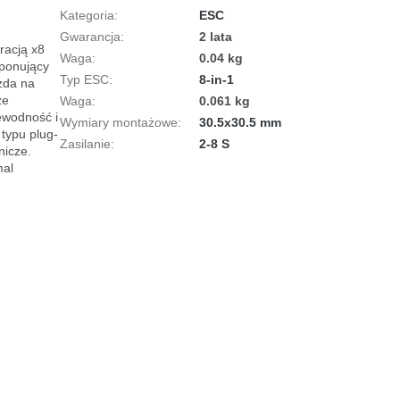
Kategoria
:
ESC
Gwarancja
:
2 lata
acją x8 
Waga
:
0.04 kg
ponujący 
Typ ESC
:
8-in-1
da na 
e 
Waga
:
0.061 kg
ewodność i 
Wymiary montażowe
:
30.5x30.5 mm
typu plug-
Zasilanie
:
2-8 S
icze. 
al 