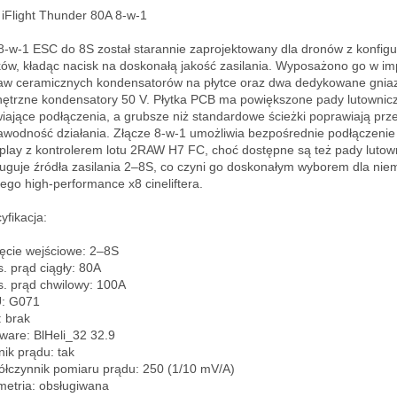
iFlight Thunder 80A 8-w-1

8-w-1 ESC do 8S został starannie zaprojektowany dla dronów z konfigur
ików, kładąc nacisk na doskonałą jakość zasilania. Wyposażono go w im
aw ceramicznych kondensatorów na płytce oraz dwa dedykowane gniaz
ętrzne kondensatory 50 V. Płytka PCB ma powiększone pady lutownicz
wiające podłączenia, a grubsze niż standardowe ścieżki poprawiają prz
awodność działania. Złącze 8-w-1 umożliwia bezpośrednie podłączenie 
play z kontrolerem lotu 2RAW H7 FC, choć dostępne są też pady lutown
uguje źródła zasilania 2–8S, co czyni go doskonałym wyborem dla niem
ego high-performance x8 cineliftera.

fikacja:

ęcie wejściowe: 2–8S  

. prąd ciągły: 80A  

. prąd chwilowy: 100A  

 G071  

brak  

ware: BlHeli_32 32.9  

ik prądu: tak  

łczynnik pomiaru prądu: 250 (1/10 mV/A)  

metria: obsługiwana  
