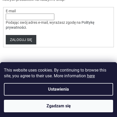
E-mail
Podając swój adres e-mail, wyrażasz zgodę na
Politykę
prywatności
.
ZALOGUJ SIĘ
This website uses cookies. By continuing to browse this
site, you agree to their use. More information
here
Opracował Shoptet Premium
Ustawienia
Copyright 2026
HobbyDrone.cz
. Wszystkie prawa zastrzeżone.
Zgadzam się
Edytuj ustawienia plików cookie