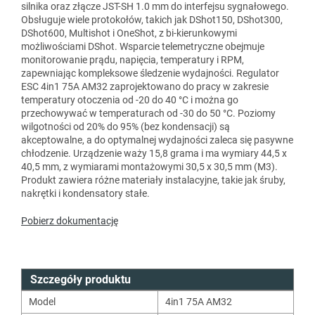
silnika oraz złącze JST-SH 1.0 mm do interfejsu sygnałowego.
Obsługuje wiele protokołów, takich jak DShot150, DShot300,
DShot600, Multishot i OneShot, z bi-kierunkowymi
możliwościami DShot. Wsparcie telemetryczne obejmuje
monitorowanie prądu, napięcia, temperatury i RPM,
zapewniając kompleksowe śledzenie wydajności. Regulator
ESC 4in1 75A AM32 zaprojektowano do pracy w zakresie
temperatury otoczenia od -20 do 40 °C i można go
przechowywać w temperaturach od -30 do 50 °C. Poziomy
wilgotności od 20% do 95% (bez kondensacji) są
akceptowalne, a do optymalnej wydajności zaleca się pasywne
chłodzenie. Urządzenie waży 15,8 grama i ma wymiary 44,5 x
40,5 mm, z wymiarami montażowymi 30,5 x 30,5 mm (M3).
Produkt zawiera różne materiały instalacyjne, takie jak śruby,
nakrętki i kondensatory stałe.
Pobierz dokumentację
Szczegóły produktu
Model
4in1 75A AM32