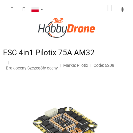
Przejść
KOSZY
do
treści
ЕSC 4in1 Pilotix 75A AM32
Marka:
Pilotix
Code: 6208
Średnia
Brak oceny
Szczegóły oceny
ocena
produktu
wynosi
0,0
na
5
gwiazdek.