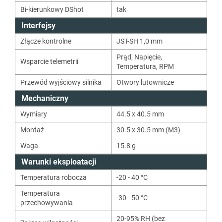
Bi-kierunkowy DShot
tak
Interfejsy
Złącze kontrolne
JST-SH 1,0 mm
Prąd
,
Napięcie
,
Wsparcie telemetrii
Temperatura
,
RPM
Przewód wyjściowy silnika
Otwory lutownicze
Mechaniczny
Wymiary
44.5 x 40.5 mm
Montaż
30.5 x 30.5 mm (M3)
Waga
15.8
g
Warunki eksploatacji
Temperatura robocza
-20 - 40 °C
Temperatura
-30 - 50 °C
przechowywania
20-95% RH (bez