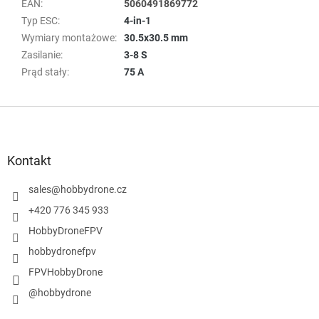
EAN
:
5060491869772
Typ ESC
:
4-in-1
Wymiary montażowe
:
30.5x30.5 mm
Zasilanie
:
3-8 S
Prąd stały
:
75 A
S
t
o
p
Kontakt
k
a
sales
@
hobbydrone.cz
+420 776 345 933
HobbyDroneFPV
hobbydronefpv
FPVHobbyDrone
@hobbydrone