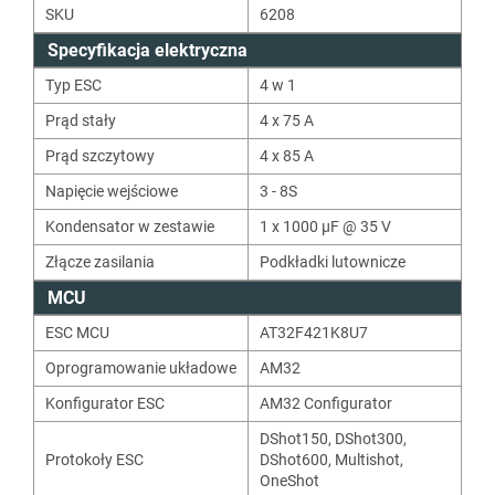
SKU
6208
Specyfikacja elektryczna
Typ ESC
4 w 1
Prąd stały
4 x 75 A
Prąd szczytowy
4 x 85 A
Napięcie wejściowe
3 - 8S
Kondensator w zestawie
1 x 1000 µF @ 35 V
Złącze zasilania
Podkładki lutownicze
MCU
ESC MCU
AT32F421K8U7
Oprogramowanie układowe
AM32
Konfigurator ESC
AM32 Configurator
DShot150
,
DShot300
,
Protokoły ESC
DShot600
,
Multishot
,
OneShot