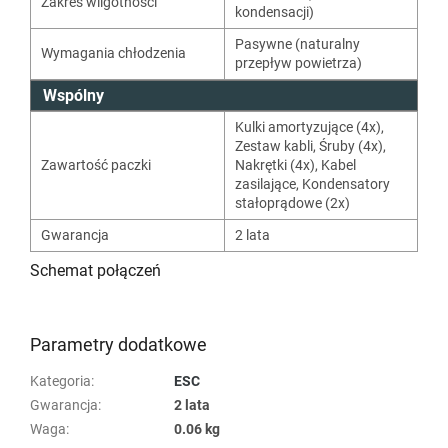
Zakres wilgotności
kondensacji)
Pasywne (naturalny
Wymagania chłodzenia
przepływ powietrza)
Wspólny
Kulki amortyzujące (4x)
,
Zestaw kabli
,
Śruby (4x)
,
Zawartość paczki
Nakrętki (4x)
,
Kabel
zasilające
,
Kondensatory
stałoprądowe (2x)
Gwarancja
2 lata
Schemat połączeń
Parametry dodatkowe
Kategoria
:
ESC
Gwarancja
:
2 lata
Waga
:
0.06 kg