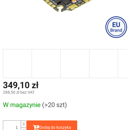
349,10 zł
288,50 zł bez VAT
Cena
W magazynie
(>20 szt)
jednostkowa:
Dodaj do koszyka