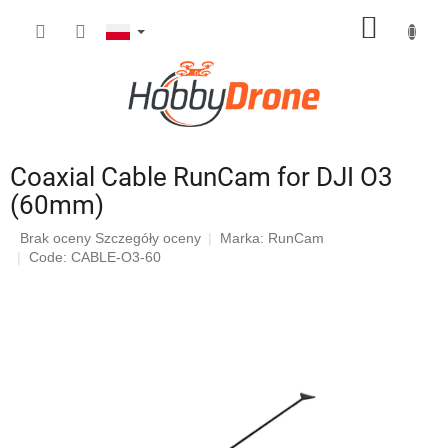
Przejść
KOSZY
do
treści
Coaxial Cable RunCam for DJI O3
(60mm)
Średnia
Brak oceny
Szczegóły oceny
Marka:
RunCam
ocena
Code: CABLE-O3-60
produktu
wynosi
0,0
na
5
gwiazdek.