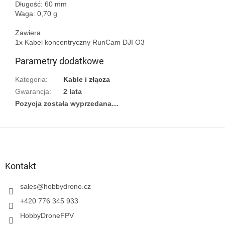
Długość: 60 mm

Waga: 0,70 g

Zawiera

Parametry dodatkowe
Kategoria
:
Kable i złącza
Gwarancja
:
2 lata
Pozycja została wyprzedana…
S
t
o
p
Kontakt
k
a
sales
@
hobbydrone.cz
+420 776 345 933
HobbyDroneFPV