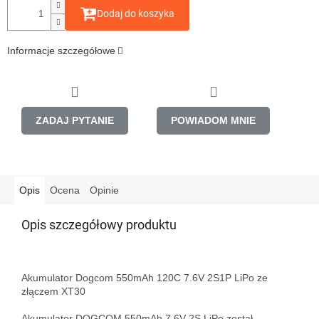
Dodaj do koszyka
Informacje szczegółowe
ZADAJ PYTANIE
POWIADOM MNIE
Opis
Ocena
Opinie
Opis szczegółowy produktu
Akumulator Dogcom 550mAh 120C 7.6V 2S1P LiPo ze 
złączem XT30

Akumulator DOGCOM 550mAh 7.6V 2S LiPo został 