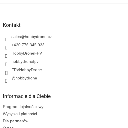
S
t
o
p
Kontakt
k
a
sales
@
hobbydrone.cz
+420 776 345 933
HobbyDroneFPV
hobbydronefpv
FPVHobbyDrone
@hobbydrone
Informacje dla Ciebie
Program lojalnościowy
Wysyłka i płatności
Dla partnerów
O nas