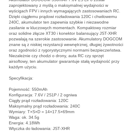
zaprojektowany z myślą o maksymalnej wydajności w 
wyścigach FPV i innych wymagających zastosowaniach RC. 
Dzięki ciągłemu prądowi rozładowania 120C i chwilowemu 
240C, akumulator ten zapewnia szybkie i niezawodne 
zasilanie w kluczowych momentach. Kompaktowy rozmiar 
oraz solidne złącze XT30 i konektor balansujący JST-XHR 
pozwalają na szerokie zastosowanie. Akumulatory DOGCOM 
znane są z niskiej rezystancji wewnętrznej, długiej żywotności 
oraz zgodności z rygorystycznymi normami bezpieczeństwa. 
Niezależnie czy chodzi o drony, auta RC czy sprzęt 
airsoftowy, ten akumulator gwarantuje stałą wydajność przy 
każdym użyciu.

Specyfikacja:

Pojemność: 550mAh  

Konfiguracja: 7.6V / 2S1P / 2 ogniwa  

Ciągły prąd rozładowania: 120C  

Maksymalny prąd rozładowania: 240C  

Wymiary: T×S×D = 14×17.5×69mm  

Waga: ok. 34.5g  

Energia: 4.18Wh  

Wtyczka do ładowania: JST-XHR  
