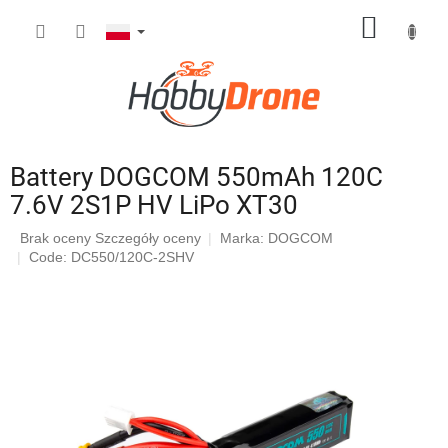
Przejść
KOSZY
do
treści
Battery DOGCOM 550mAh 120C
7.6V 2S1P HV LiPo XT30
Średnia
Brak oceny
Szczegóły oceny
Marka:
DOGCOM
ocena
Code: DC550/120C-2SHV
produktu
wynosi
0,0
na
5
gwiazdek.