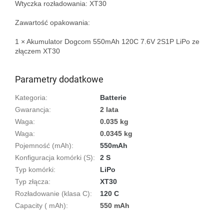
Wtyczka rozładowania: XT30

Zawartość opakowania:

1 × Akumulator Dogcom 550mAh 120C 7.6V 2S1P LiPo ze 
złączem XT30

Parametry dodatkowe
Kategoria
:
Batterie
Gwarancja
:
2 lata
Waga
:
0.035 kg
Waga
:
0.0345 kg
Pojemność (mAh)
:
550mAh
Konfiguracja komórki (S)
:
2 S
Typ komórki
:
LiPo
Typ złącza
:
XT30
Rozładowanie (klasa C)
:
120 C
Capacity ( mAh)
:
550 mAh