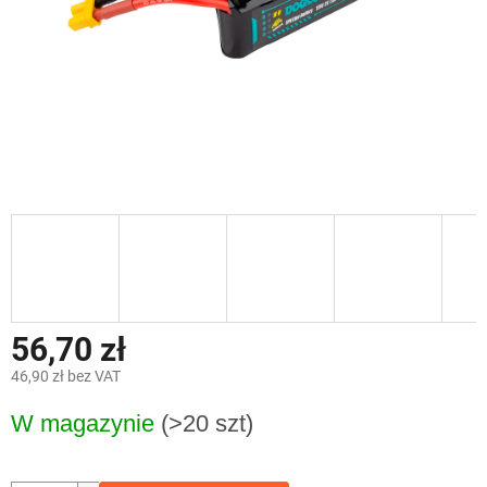
56,70 zł
46,90 zł bez VAT
Cena
W magazynie
(>20 szt)
jednostkowa: