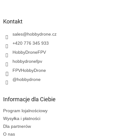
S
t
o
p
Kontakt
k
a
sales
@
hobbydrone.cz
+420 776 345 933
HobbyDroneFPV
hobbydronefpv
FPVHobbyDrone
@hobbydrone
Informacje dla Ciebie
Program lojalnościowy
Wysyłka i płatności
Dla partnerów
O nas