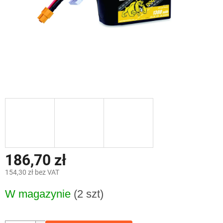
186,70 zł
154,30 zł bez VAT
Cena
W magazynie
(2 szt)
jednostkowa: