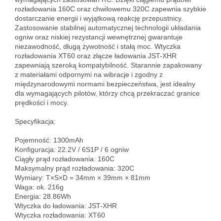
rozładowania 160C oraz chwilowemu 320C zapewnia szybkie 
dostarczanie energii i wyjątkową reakcję przepustnicy. 
Zastosowanie stabilnej automatycznej technologii układania 
ogniw oraz niskiej rezystancji wewnętrznej gwarantuje 
niezawodność, długą żywotność i stałą moc. Wtyczka 
rozładowania XT60 oraz złącze ładowania JST-XHR 
zapewniają szeroką kompatybilność. Starannie zapakowany 
z materiałami odpornymi na wibracje i zgodny z 
międzynarodowymi normami bezpieczeństwa, jest idealny 
dla wymagających pilotów, którzy chcą przekraczać granice 
prędkości i mocy.

Specyfikacja:

Pojemność: 1300mAh  

Konfiguracja: 22.2V / 6S1P / 6 ogniw  

Ciągły prąd rozładowania: 160C  

Maksymalny prąd rozładowania: 320C  

Wymiary: T×S×D = 34mm × 39mm × 81mm  

Waga: ok. 216g  

Energia: 28.86Wh  

Wtyczka do ładowania: JST-XHR  

Wtyczka rozładowania: XT60
