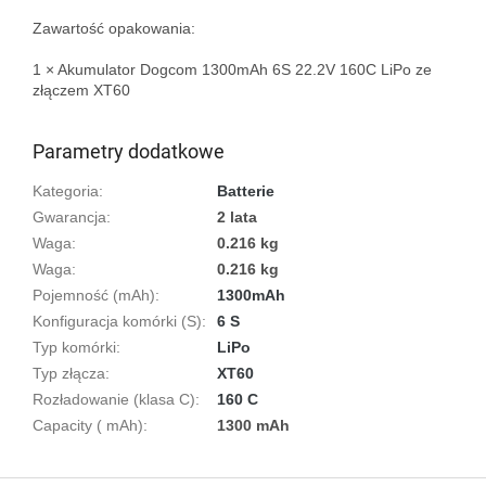
Zawartość opakowania:

1 × Akumulator Dogcom 1300mAh 6S 22.2V 160C LiPo ze 
złączem XT60

Parametry dodatkowe
Kategoria
:
Batterie
Gwarancja
:
2 lata
Waga
:
0.216 kg
Waga
:
0.216 kg
Pojemność (mAh)
:
1300mAh
Konfiguracja komórki (S)
:
6 S
Typ komórki
:
LiPo
Typ złącza
:
XT60
Rozładowanie (klasa C)
:
160 C
Capacity ( mAh)
:
1300 mAh