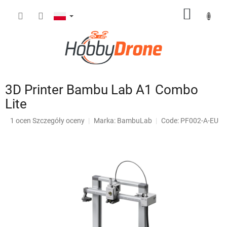
Przejść
KOSZY
do
treści
3D Printer Bambu Lab A1 Combo
Lite
Średnia
1 ocen
Szczegóły oceny
Marka:
BambuLab
Code: PF002-A-EU
ocena
produktu
wynosi
4,0
na
5
gwiazdek.