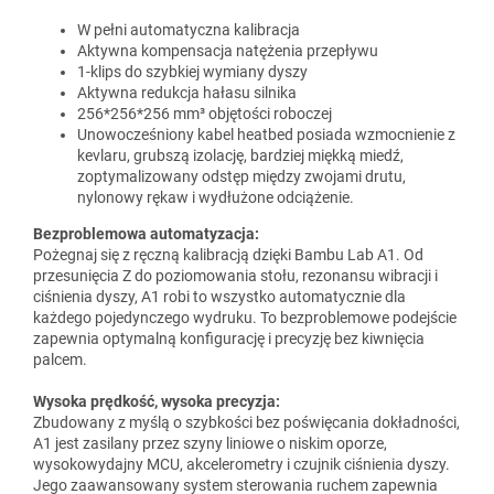
W pełni automatyczna kalibracja
Aktywna kompensacja natężenia przepływu
1-klips do szybkiej wymiany dyszy
Aktywna redukcja hałasu silnika
256*256*256 mm³ objętości roboczej
Unowocześniony kabel heatbed posiada wzmocnienie z
kevlaru, grubszą izolację, bardziej miękką miedź,
zoptymalizowany odstęp między zwojami drutu,
nylonowy rękaw i wydłużone odciążenie.
Bezproblemowa automatyzacja:
Pożegnaj się z ręczną kalibracją dzięki Bambu Lab A1. Od
przesunięcia Z do poziomowania stołu, rezonansu wibracji i
ciśnienia dyszy, A1 robi to wszystko automatycznie dla
każdego pojedynczego wydruku. To bezproblemowe podejście
zapewnia optymalną konfigurację i precyzję bez kiwnięcia
palcem.
Wysoka prędkość, wysoka precyzja:
Zbudowany z myślą o szybkości bez poświęcania dokładności,
A1 jest zasilany przez szyny liniowe o niskim oporze,
wysokowydajny MCU, akcelerometry i czujnik ciśnienia dyszy.
Jego zaawansowany system sterowania ruchem zapewnia