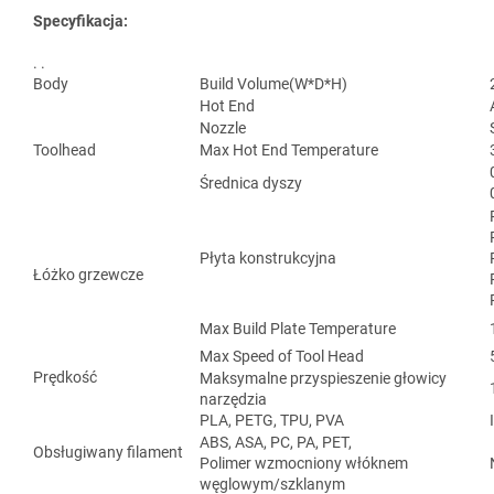
Specyfikacja:
. .
Body
Build Volume(W*D*H)
Hot End
Nozzle
Toolhead
Max Hot End Temperature
Średnica dyszy
Płyta konstrukcyjna
Łóżko grzewcze
Max Build Plate Temperature
Max Speed of Tool Head
Prędkość
Maksymalne przyspieszenie głowicy
narzędzia
PLA, PETG, TPU, PVA
ABS, ASA, PC, PA, PET,
Obsługiwany filament
Polimer wzmocniony włóknem
węglowym/szklanym