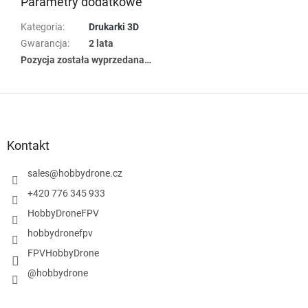
Parametry dodatkowe
Kategoria
:
Drukarki 3D
Gwarancja
:
2 lata
Pozycja została wyprzedana…
S
t
o
p
Kontakt
k
a
sales
@
hobbydrone.cz
+420 776 345 933
HobbyDroneFPV
hobbydronefpv
FPVHobbyDrone
@hobbydrone