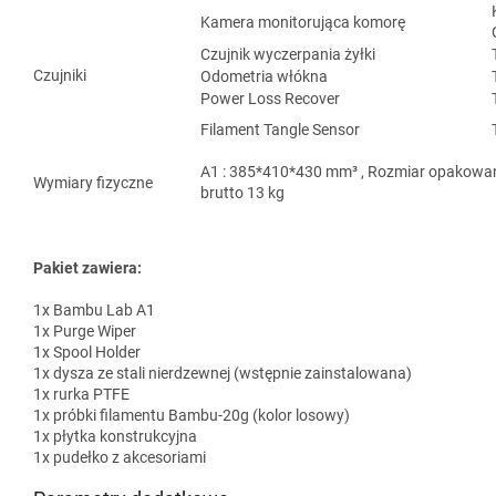
Kamera monitorująca komorę
Czujnik wyczerpania żyłki
Czujniki
Odometria włókna
Power Loss Recover
Filament Tangle Sensor
A1 : 385*410*430 mm³ , Rozmiar opakowan
Wymiary fizyczne
brutto 13 kg
Pakiet zawiera:
1x Bambu Lab A1
1x Purge Wiper
1x Spool Holder
1x dysza ze stali nierdzewnej (wstępnie zainstalowana)
1x rurka PTFE
1x próbki filamentu Bambu-20g (kolor losowy)
1x płytka konstrukcyjna
1x pudełko z akcesoriami