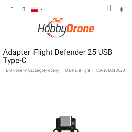
Przejść
KOSZY
do
treści
Adapter iFlight Defender 25 USB
Type-C
Średnia
Brak oceny
Szczegóły oceny
Marka:
iFlight
Code: B013620
ocena
produktu
wynosi
0,0
na
5
gwiazdek.