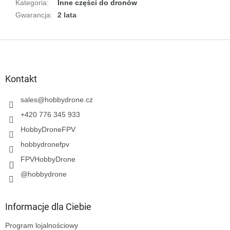
Kategoria
:
Inne części do dronów
Gwarancja
:
2 lata
S
t
o
p
Kontakt
k
a
sales
@
hobbydrone.cz
+420 776 345 933
HobbyDroneFPV
hobbydronefpv
FPVHobbyDrone
@hobbydrone
Informacje dla Ciebie
Program lojalnościowy